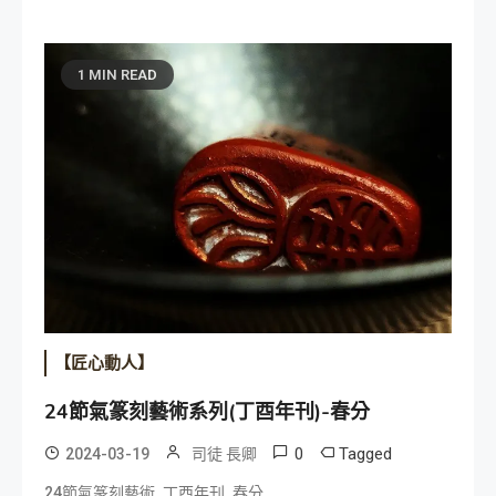
1 MIN READ
【匠心動人】
24節氣篆刻藝術系列(丁酉年刊)-春分
0
Tagged
2024-03-19
司徒 長卿
,
,
24節氣篆刻藝術
丁酉年刊
春分