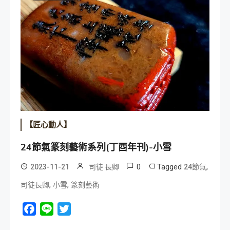
【匠心動人】
24節氣篆刻藝術系列(丁酉年刊)-小雪
0
Tagged
,
2023-11-21
司徒 長卿
24節氣
,
,
司徒長卿
小雪
篆刻藝術
Facebook
Line
Twitter