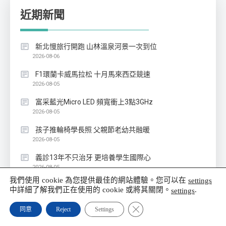
近期新聞
新北慢旅行開跑 山林溫泉河景一次到位
2026-08-06
F1環蘭卡威馬拉松 十月馬來西亞競速
2026-08-05
富采藍光Micro LED 頻寬衝上3點3GHz
2026-08-05
孩子推輪椅學長照 父親節老幼共融暖
2026-08-05
義診13年不只治牙 更培養學生國際心
2026-08-05
我們使用 cookie 為您提供最佳的網站體驗。您可以在
settings
喉嚨痛不是小感冒 吞嚥困難需立即就醫
中詳細了解我們正在使用的 cookie 或將其關閉。
.
settings
2026-08-04
Close GDPR Cookie Banner
同意
Reject
Settings
羅東博愛完成脈衝電燒首例宜蘭心臟醫療新突破
2026-08-04