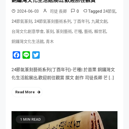
銅鑼灣文化生活館展出,歡迎前往觀賞
0
Tagged
,
2024-06-03
司徒 長卿
24節氣
,
,
,
,
24節氣篆刻
24節氣篆刻藝術系列
丁酉年刊
九藏文創
,
,
,
,
,
,
台灣文化創意學會
篆刻
篆刻藝術
芒種
藝術
賴世若
,
銅鑼灣文化生活館
青木
Facebook
Line
Twitter
24節氣篆刻藝術系列(丁酉年刊)-芒種| 於苗栗 銅鑼灣文
化生活館展出,歡迎前往觀賞 撰文 創作 司徒長卿 芒 […]
Read More
1 MIN READ