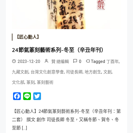
【匠心動人】
24節氣篆刻藝術系列-冬至（辛丑年刊）
0
Tagged
,
2023-12-20
贊 總編輯
丁酉年
,
,
,
,
,
九藏文創
台灣文化創意學會
司徒長卿
地方創生
文創
,
,
文化部
篆刻
篆刻藝術
Facebook
Line
Twitter
【匠心動人】24節氣篆刻藝術系列-冬至（辛丑年刊：第
二套） 撰文 創作 司徒長卿 冬至，又稱冬節、賀冬、冬
至節 […]