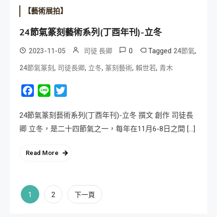
【藝術展拍】
24節氣篆刻藝術系列(丁酉年刊)-立冬
0
Tagged
,
2023-11-05
司徒 長卿
24節氣
,
,
,
,
,
24節氣篆刻
司徒長卿
立冬
篆刻藝術
賴世若
青木
Facebook
Line
Twitter
24節氣篆刻藝術系列(丁酉年刊)-立冬 撰文 創作 司徒長
卿 立冬，是二十四節氣之一，每年在11月6-8日之間 […]
Read More
文
1
2
下一頁