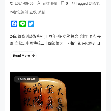
0
Tagged
,
2024-08-06
司徒 長卿
24節氣
,
,
24節氣篆刻
立秋
篆刻
Facebook
Line
Twitter
24節氣篆刻藝術系列(丁酉年刊)-立秋 撰文 創作 司徒長
卿 立秋是中國傳統二十四節氣之一，每年都在陽曆8 […]
Read More
1 MIN READ