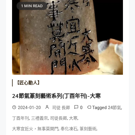
1 MIN READ
【匠心動人】
24節氣篆刻藝術系列(丁酉年刊)-大寒
0
Tagged
,
2024-01-20
司徒 長卿
24節氣
,
,
,
,
丁酉年刊
三禮義宗
司徒長卿
大寒
,
,
,
大寒宜近火，無事莫開門
奉化凍石
篆刻藝術