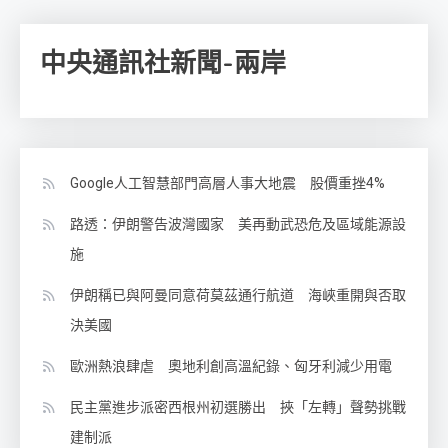
章
分
中央通訊社新聞-兩岸
頁
Google人工智慧部門高層人事大地震 股價重挫4%
路透：伊朗警告波灣國家 美再動武恐危及區域能源設
施
伊朗稱已與阿曼同意荷莫茲通行航道 海峽重開與否取
決美國
歐洲熱浪肆虐 奧地利創高溫紀錄、匈牙利減少用電
民主黨進步派密西根州初選勝出 挾「左轉」聲勢挑戰
建制派