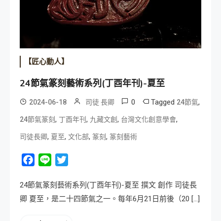
【匠心動人】
24節氣篆刻藝術系列(丁酉年刊)-夏至
0
Tagged
,
2024-06-18
司徒 長卿
24節氣
,
,
,
,
24節氣篆刻
丁酉年刊
九藏文創
台灣文化創意學會
,
,
,
,
司徒長卿
夏至
文化部
篆刻
篆刻藝術
Facebook
Line
Twitter
24節氣篆刻藝術系列(丁酉年刊)-夏至 撰文 創作 司徒長
卿 夏至，是二十四節氣之一。每年6月21日前後（20 […]