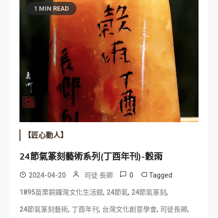
1 MIN READ
【匠心動人】
24節氣篆刻藝術系列(丁酉年刊)-穀雨
0
Tagged
2024-04-20
司徒 長卿
,
,
,
1895苗栗銅鑼灣文化生活館
24節氣
24節氣篆刻
,
,
,
,
24節氣篆刻藝術
丁酉年刊
台灣文化創意學會
司徒長卿