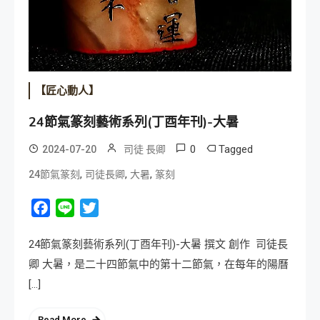
【匠心動人】
24節氣篆刻藝術系列(丁酉年刊)-大暑
0
Tagged
2024-07-20
司徒 長卿
,
,
,
24節氣篆刻
司徒長卿
大暑
篆刻
Facebook
Line
Twitter
24節氣篆刻藝術系列(丁酉年刊)-大暑 撰文 創作 司徒長
卿 大暑，是二十四節氣中的第十二節氣，在每年的陽曆
[…]
Read More