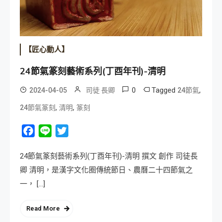
【匠心動人】
24節氣篆刻藝術系列(丁酉年刊)-清明
0
Tagged
,
2024-04-05
司徒 長卿
24節氣
,
,
24節氣篆刻
清明
篆刻
Facebook
Line
Twitter
24節氣篆刻藝術系列(丁酉年刊)-清明 撰文 創作 司徒長
卿 清明，是漢字文化圈傳統節日、農曆二十四節氣之
一， […]
Read More