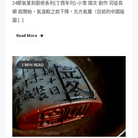
24節氣篆刻藝術系列(丁酉年刊)-小雪 撰文 創作 司徒長
卿 起開始，氣溫較之前下降，北方氣層（目前的中國版
圖 […]
Read More
1 MIN READ