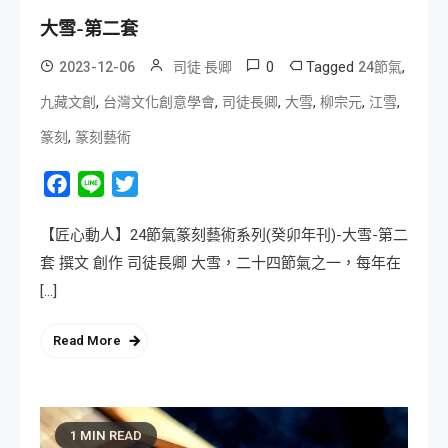
大雪-第二套
0
Tagged
,
2023-12-06
司徒 長卿
24節氣
,
,
,
,
,
,
九藏文創
台灣文化創意學會
司徒長卿
大雪
柳宗元
江雪
,
篆刻
篆刻藝術
Facebook
Line
Twitter
【匠心動人】24節氣篆刻藝術系列(癸卯年刊)-大雪-第二
套 撰文 創作 司徒長卿 大雪，二十四節氣之一，每年在
[…]
Read More
1 MIN READ