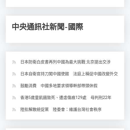
中央通訊社新聞-國際
日本防衛白皮書再列中國為最大挑戰 北京提出交涉
日本自衛官持刀闖中國使館 法庭上稱促中國改變外交
鼓勵消費 中國多地要求領導幹部帶頭休假
香港5歲童飢餓致死、遭虐傷痕129處 母判刑22年
陸批解散統促黨 陸委會：維護台灣社會秩序