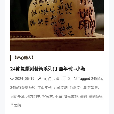
【匠心動人】
24節氣篆刻藝術系列(丁酉年刊)-小滿
0
Tagged
,
2024-05-19
司徒 長卿
24節氣
,
,
,
,
24節氣篆刻藝術
丁酉年刊
九藏文創
台灣文化創意學會
,
,
,
,
,
,
,
司徒長卿
地方創生
客家村
小滿
微光書旅
篆刻
篆刻藝術
苗栗縣