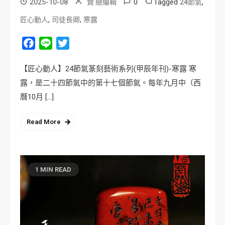
0
Tagged
,
2025-10-08
贊 總編輯
24節氣
,
,
匠心動人
司徒長卿
寒露
Facebook
Line
Twitter
【匠心動人】24節氣篆刻藝術系列(甲辰年刊)-寒露 寒
露，是二十四節氣中的第十七個節氣。每年九月中（西
曆10月 […]
Read More
1 MIN READ