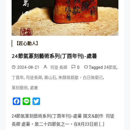
【匠心動人】
24節氣篆刻藝術系列(丁酉年刊)-處暑
0
Tagged
,
2024-08-21
司徒 長卿
24節氣
,
,
,
,
丁酉年
司徒長卿
壽山石
朱顏易銷歇，白日無窮已
,
篆刻藝術
處暑
Facebook
Line
Twitter
24節氣篆刻藝術系列(丁酉年刊)-處暑 撰文&創作 司徒
長卿 處暑，是二十四節氣之一，在8月23日前 […]