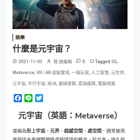
娛樂
什麼是元宇宙？
0
Tagged
,
2021-11-03
贊 總編輯
5G
,
,
,
,
,
Metaverse
VR / AR 虛擬實境
一級玩家
人工智慧
元世界
,
,
,
,
,
元宇宙
平行宇宙
綠洲
邊緣運算
雲端運算
電腦視覺
Facebook
Line
Twitter
元宇宙（英語：Metaverse）
或稱為
形上宇宙
、
元界
、
超感空間
、
虛空間
，通常被用
來描述未來網際網路虛擬環境的概念，於共享、持久的