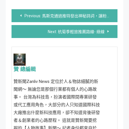
文
Previous:
馬斯克通過推特發出神秘詩詞，讓粉絲們猜測???
章
Next:
杭菊季輕旅推薦路線- 綠線
導
覽
贊 總編輯
贊新聞Zanliv News 定位於人＆物誌細膩的新
聞網～ 無論您是那個行業都有個人的心路故
事。 台灣為科技島，扮演者國際間專業研發
或代工應用角色，大部分的人只知道國際科技
大廠推出什麼新科技應用，卻不知道背後研發
者＆創業者的心路歷程。 這就是贊新聞要挖
掘的【人物故事】新聞～ 記者身份都來自於