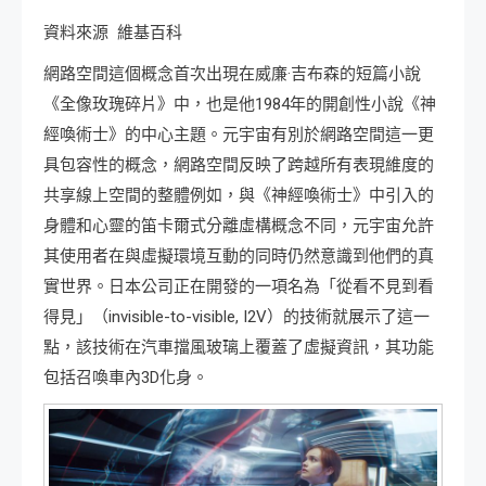
資料來源 維基百科
網路空間這個概念首次出現在威廉·吉布森的短篇小說
《全像玫瑰碎片》中，也是他1984年的開創性小說《神
經喚術士》的中心主題。元宇宙有別於網路空間這一更
具包容性的概念，網路空間反映了跨越所有表現維度的
共享線上空間的整體例如，與《神經喚術士》中引入的
身體和心靈的笛卡爾式分離虛構概念不同，元宇宙允許
其使用者在與虛擬環境互動的同時仍然意識到他們的真
實世界。日本公司正在開發的一項名為「從看不見到看
得見」（invisible-to-visible, I2V）的技術就展示了這一
點，該技術在汽車擋風玻璃上覆蓋了虛擬資訊，其功能
包括召喚車內3D化身。