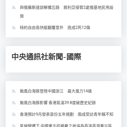
與俄羅斯達諒解備忘錄 敘利亞接管2處俄基地民用設
施
紐約自由島快艇翻覆意外 造成2死12傷
中央通訊社新聞-國際
颱風白海豚登陸中國浙江 最大風力14級
颱風白海豚影響 香港氣溫39.8度破歷史紀錄
香港預計9月發表首份五年規劃 兩成受訪青年稱不知
氣候變遷下 中國東北從避暑之地淪為高溫高濕重災區