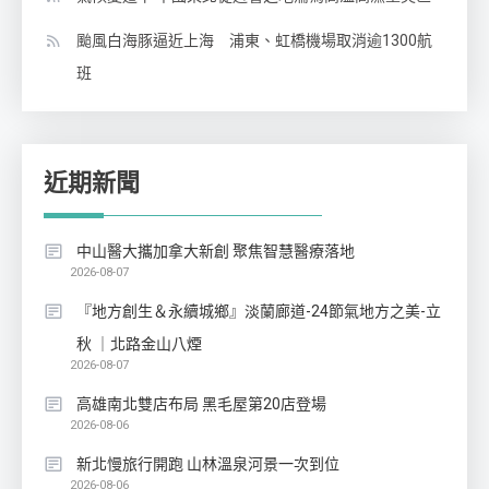
颱風白海豚逼近上海 浦東、虹橋機場取消逾1300航
班
近期新聞
中山醫大攜加拿大新創 聚焦智慧醫療落地
2026-08-07
『地方創生＆永續城鄉』淡蘭廊道-24節氣地方之美-立
秋 ｜北路金山八煙
2026-08-07
高雄南北雙店布局 黑毛屋第20店登場
2026-08-06
新北慢旅行開跑 山林溫泉河景一次到位
2026-08-06