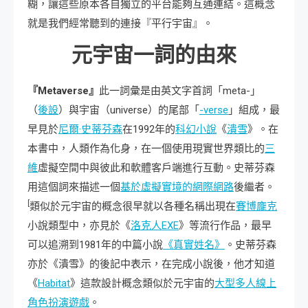
糊，讓這些原本各自獨立的平台能夠互通連結。這概念
就是我們經常聽到的連接『平行宇宙』。
元宇宙一詞的由來
『Metaverse』
此一詞彙是由英文字首詞「meta-」
（
後設
）與宇宙（universe）的尾部「
-verse
」組成，最
早見於
尼爾·史蒂芬森
在1992年的
科幻小說
《
潰雪
》。在
本書中，人類作為化身，在一個使用現實世界類比的
三
維
虛擬空間中與彼此和軟體客戶端進行互動。史蒂芬森
用這個詞來描述一個
基於虛擬實境
的網際網路
後繼者。
[
類似於元宇宙的概念很早就以各種名稱出現在
賽博龐克
小說類型中，亦見於《
洛克人EXE
》等流行作品，最早
可以追溯到1981年的中篇小說
《真實姓名》
。史蒂芬森
亦於《潰雪》的後記中表示，在完成小說後，他才知道
《
Habitat
》這款設計概念類似於元宇宙的
大型多人線上
角色扮演遊戲
。