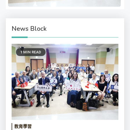
中山醫大攜加拿大新創 聚焦智慧醫
療落地
News Block
2026-08-07
1 MIN READ
教育學習