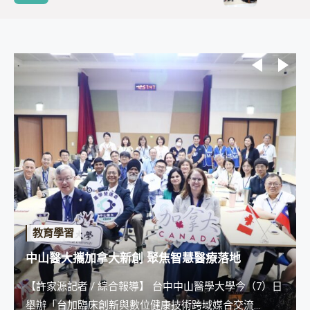
教育學習
中山醫大攜加拿大新創 聚焦智慧醫療落地
【許家源記者 / 綜合報導】 台中中山醫學大學今（7）日
舉辦「台加臨床創新與數位健康技術跨域媒合交流