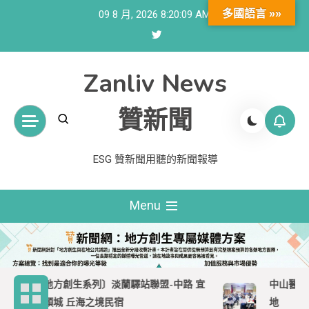
Skip
多國語言 »»
09 8 月, 2026
8:20:11 AM
to
content
Zanliv News
贊新聞
ESG 贊新聞用聽的新聞報導
Menu
〔地方創生系列〕淡蘭驛站聯盟-中路 宜
中山醫大攜加
蘭頭城 丘海之境民宿
地