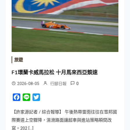
旅遊
F1環蘭卡威馬拉松 十月馬來西亞競速
0
2026-08-05
行腳日報
Facebook
Line
Twitter
【許家源記者 / 綜合報導】 午後熱帶雷雨往往在雪邦國
際賽道上空驟降，濕滑路面讓超車與進站策略瞬間改
寫。202 […]