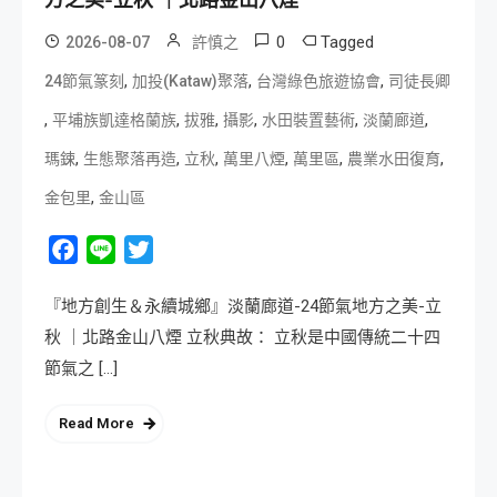
方之美-立秋 ｜北路金山八煙
0
Tagged
2026-08-07
許慎之
,
,
,
24節氣篆刻
加投(Kataw)聚落
台灣綠色旅遊協會
司徒長卿
,
,
,
,
,
,
平埔族凱達格蘭族
拔雅
攝影
水田裝置藝術
淡蘭廊道
,
,
,
,
,
,
瑪鋉
生態聚落再造
立秋
萬里八煙
萬里區
農業水田復育
,
金包里
金山區
Facebook
Line
Twitter
『地方創生＆永續城鄉』淡蘭廊道-24節氣地方之美-立
秋 ｜北路金山八煙 立秋典故： 立秋是中國傳統二十四
節氣之 […]
Read More