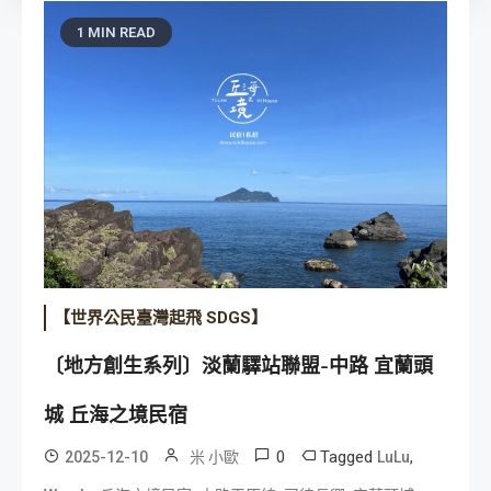
1 MIN READ
【世界公民臺灣起飛 SDGS】
〔地方創生系列〕淡蘭驛站聯盟-中路 宜蘭頭
城 丘海之境民宿
0
Tagged
,
2025-12-10
米 小歐
LuLu