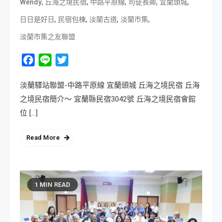
,
,
,
,
,
Wendy
丘海之境民宿
中路平原線
司徒長卿
宜蘭頭城
,
,
,
,
日日是好日
民宿包棟
淡蘭古道
淡蘭市集
淡蘭市集之友聯盟
Facebook
Line
Twitter
淡蘭驛站聯盟-中路平原線 宜蘭頭城 丘海之境民宿 丘海
之境民宿簡介～ 宜蘭縣民宿3042號 丘海之境民宿會館
位 […]
Read More
1 MIN READ