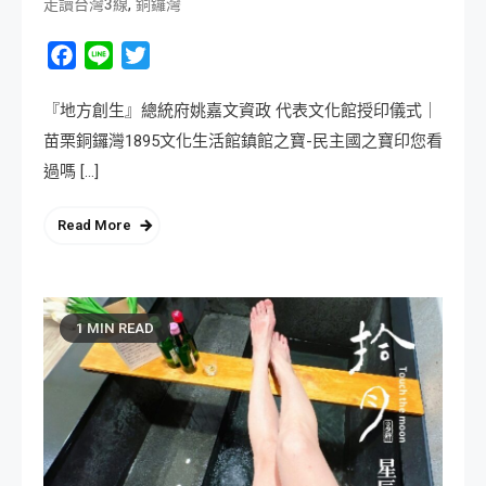
,
走讀台灣3線
銅鑼灣
Facebook
Line
Twitter
『地方創生』總統府姚嘉文資政 代表文化館授印儀式｜
苗栗銅鑼灣1895文化生活館鎮館之寶-民主國之寶印您看
過嗎 […]
Read More
1 MIN READ