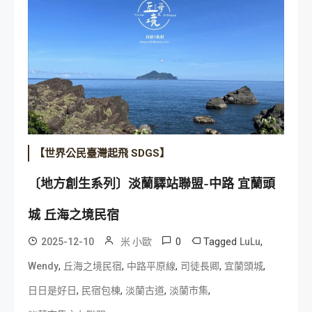
【世界公民臺灣起飛 SDGS】
〔地方創生系列〕淡蘭驛站聯盟-中路 宜蘭頭
城 丘海之境民宿
0
Tagged
,
2025-12-10
米 小歐
LuLu
,
,
,
,
,
Wendy
丘海之境民宿
中路平原線
司徒長卿
宜蘭頭城
,
,
,
,
日日是好日
民宿包棟
淡蘭古道
淡蘭市集