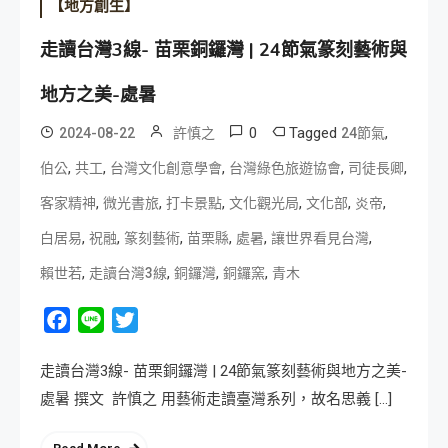
【地方創生】
走讀台灣3線- 苗栗銅鑼灣 | 24節氣篆刻藝術與
地方之美-處暑
0
Tagged
,
2024-08-22
許慎之
24節氣
,
,
,
,
,
伯公
共工
台灣文化創意學會
台灣綠色旅遊協會
司徒長卿
,
,
,
,
,
,
客家精神
微光書旅
打卡景點
文化觀光局
文化部
炎帝
,
,
,
,
,
,
白居易
祝融
篆刻藝術
苗栗縣
處暑
讓世界看見台灣
,
,
,
,
賴世若
走讀台灣3線
銅鑼灣
銅鑼窯
青木
Facebook
Line
Twitter
走讀台灣3線- 苗栗銅鑼灣 | 24節氣篆刻藝術與地方之美-
處暑 撰文 許慎之 用藝術走讀臺灣系列，故名思義 […]