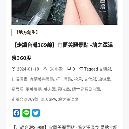
【地方創生】
【走讀台灣369線】宜蘭美麗景點 -鳩之澤溫
泉360度
0
Tagged
,
2024-01-18
米 小歐
交通部
,
,
,
,
,
,
仁澤溫泉
宜蘭美麗景點
打卡景點
拾月
文化部
旅遊局
,
,
,
,
,
星辰房
網美景點
美人湯
觀光局
讓世界看見台灣
,
,
走讀台灣369線
露天SPA
鳩之澤溫泉
Facebook
Line
Twitter
【走讀台灣369線】宜蘭美麗景點 -鳩之澤溫泉 景點介紹