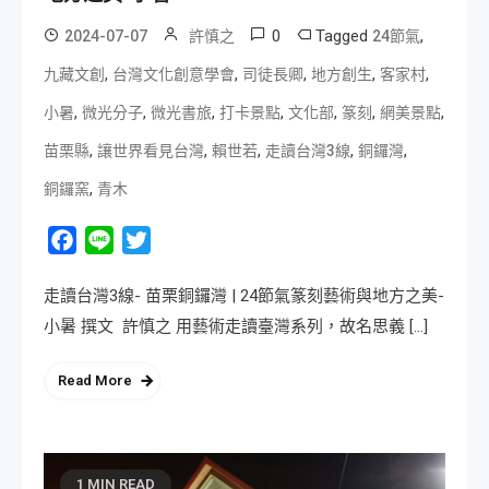
0
Tagged
,
2024-07-07
許慎之
24節氣
,
,
,
,
,
九藏文創
台灣文化創意學會
司徒長卿
地方創生
客家村
,
,
,
,
,
,
,
小暑
微光分子
微光書旅
打卡景點
文化部
篆刻
網美景點
,
,
,
,
,
苗栗縣
讓世界看見台灣
賴世若
走讀台灣3線
銅鑼灣
,
銅鑼窯
青木
Facebook
Line
Twitter
走讀台灣3線- 苗栗銅鑼灣 | 24節氣篆刻藝術與地方之美-
小暑 撰文 許慎之 用藝術走讀臺灣系列，故名思義 […]
Read More
1 MIN READ