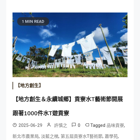
1 MIN READ
【地方創生】
【地方創生＆永續城鄉】貢寮水T藝術節開展
跟著1000件水T遊貢寮
0
Tagged
,
2025-06-29
許慎之
品味貢寮
,
,
,
,
新北市農業局
淡藍之梯
第五屆貢寮水T藝術節
蕭學苑