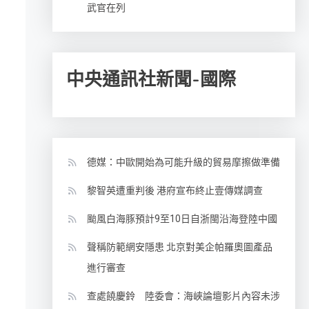
武官在列
中央通訊社新聞-國際
德媒：中歐開始為可能升級的貿易摩擦做準備
黎智英遭重判後 港府宣布終止壹傳媒調查
颱風白海豚預計9至10日自浙閩沿海登陸中國
聲稱防範網安隱患 北京對美企帕羅奧圖產品
進行審查
查處饒慶鈴 陸委會：海峽論壇影片內容未涉