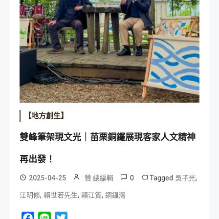
【地方創生】
雙峰筆架現文光｜苗栗銅鑼展現客家人文精神
再出發！
0
Tagged
,
2025-04-25
贊 總編輯
吳子光
,
,
,
江明修
賴世若先生
賴江質
銅鑼灣
Facebook
Line
Twitter