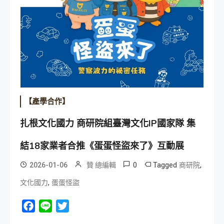
【產學合作】
扎根文化國力 商研院組臺灣文化IP國家隊 集
結18家業者合推《蛋蛋怪盜來了》互動展
0
Tagged
,
2026-01-06
贊 總編輯
商研院
,
文化國力
蛋蛋怪盜
Facebook
Line
Twitter