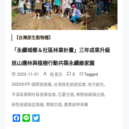
【台灣原生態物種】
「永續城鄉＆社區林業計畫」三年成果升級
巡山護林與植樹行動共築永續綠家園
0
Tagged
2025-11-01
程 凱生
,
,
,
2025年ITF 國際旅遊展
台灣綠色旅遊協會
地方創生
,
,
,
平溪區菁桐社區發展協會
忘憂古道
東勢格越嶺古道
,
,
綠色旅遊指定路線
菁桐古道
農業部林保署
Facebook
Line
Twitter