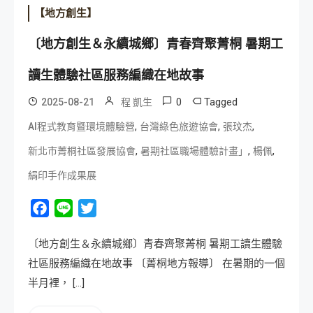
【地方創生】
〔地方創生＆永續城鄉〕青春齊聚菁桐 暑期工
讀生體驗社區服務編織在地故事
0
Tagged
2025-08-21
程 凱生
,
,
,
AI程式教育暨環境體驗營
台灣綠色旅遊協會
張玟杰
,
,
,
新北市菁桐社區發展協會
暑期社區職場體驗計畫」
楊佩
絹印手作成果展
Facebook
Line
Twitter
〔地方創生＆永續城鄉〕青春齊聚菁桐 暑期工讀生體驗
社區服務編織在地故事 〔菁桐地方報導〕 在暑期的一個
半月裡， […]