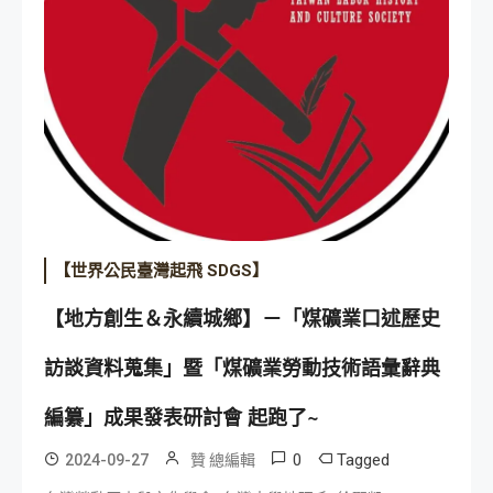
【世界公民臺灣起飛 SDGS】
【地方創生＆永續城鄉】－「煤礦業口述歷史
訪談資料蒐集」暨「煤礦業勞動技術語彙辭典
編纂」成果發表研討會 起跑了~
0
Tagged
2024-09-27
贊 總編輯