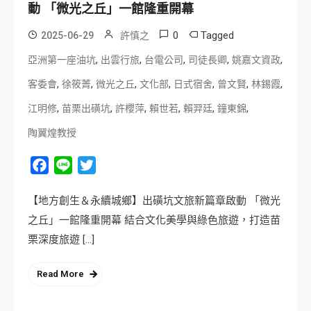
動 「微光之丘」一館隆重開幕
0
Tagged
2025-06-29
許慎之
,
,
,
,
,
亞洲第一座油坑
出雲行旅
台電公司
司徒長卿
姚嘉文資政
,
,
,
,
,
,
,
客委會
徐筱菁
微光之丘
文化部
日式宿舍
曾文賢
林錫霞
,
,
,
,
,
,
江明修
苗栗出磺坑
許櫻萍
賴世若
賴羿廷
鐘東錦
陶翼煌教授
Facebook
Line
Twitter
【地方創生＆永續城鄉】出磺坑文旅新篇章啟動 「微光
之丘」一館隆重開幕 結合文化美學與綠色旅遊，打造苗
栗深度旅遊 […]
Read More