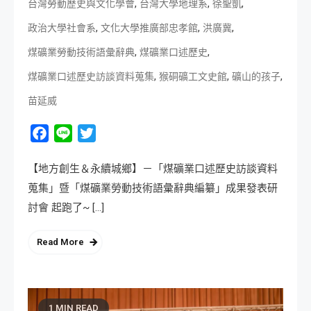
,
,
,
台灣勞動歷史與文化學會
台灣大學地理系
徐聖凱
,
,
,
政治大學社會系
文化大學推廣部忠孝館
洪廣冀
,
,
煤礦業勞動技術語彙辭典
煤礦業口述歷史
,
,
,
煤礦業口述歷史訪談資料蒐集
猴硐礦工文史館
礦山的孩子
苗延威
Facebook
Line
Twitter
【地方創生＆永續城鄉】－「煤礦業口述歷史訪談資料
蒐集」暨「煤礦業勞動技術語彙辭典編纂」成果發表研
討會 起跑了~ […]
Read More
1 MIN READ