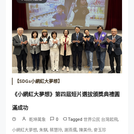
【SDGs小網紅大夢想】
《小網紅大夢想》第四屆短片選拔頒獎典禮圓
滿成功
0
Tagged
,
乾坤萬象
世界公民 台灣起飛
,
,
,
,
,
小網紅大夢想
朱騏
蔡慧玲
謝燕儒
陳美伶
麥玉珍