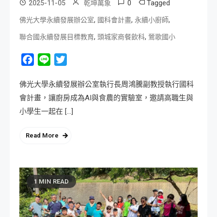
0
Tagged
2025-11-05
乾坤萬象
,
,
,
佛光大學永續發展辦公室
國科會計畫
永續小廚師
,
,
聯合國永續發展目標教育
頭城家商餐飲科
鶯歌國小
Facebook
Line
Twitter
佛光大學永續發展辦公室執行長周鴻騰副教授執行國科
會計畫，讓廚房成為AI與食農的實驗室，邀請高職生與
小學生一起在 […]
Read More
1 MIN READ