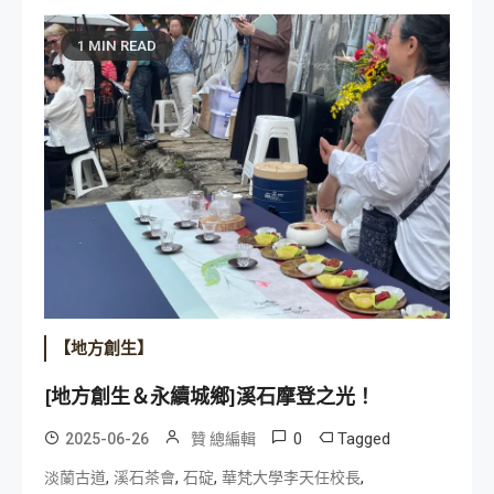
1 MIN READ
【地方創生】
[地方創生＆永續城鄉]溪石摩登之光！
0
Tagged
2025-06-26
贊 總編輯
,
,
,
,
淡蘭古道
溪石茶會
石碇
華梵大學李天任校長