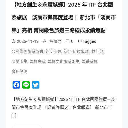
【地方創生＆永續城鄉】2025 年 ITF 台北國
際旅展—淡蘭市集再度登場｜ 新北市「淡蘭市
集」亮相 菁桐綠色旅遊三路線成永續焦點
0
Tagged
2025-11-13
許慎之
,
,
,
,
台灣綠色旅遊協會
外交部長
新北市 觀旅局:
林佳龍
,
,
,
,
淡蘭市集
菁桐古道
菁桐文化旅遊創生
菁采遊桐
魔神仔洞
Facebook
Line
Twitter
【地方創生＆永續城鄉】2025 年 ITF 台北國際旅展—淡
蘭市集再度登場 〔記者許慎之／台北報導〕 新北市「
[…]