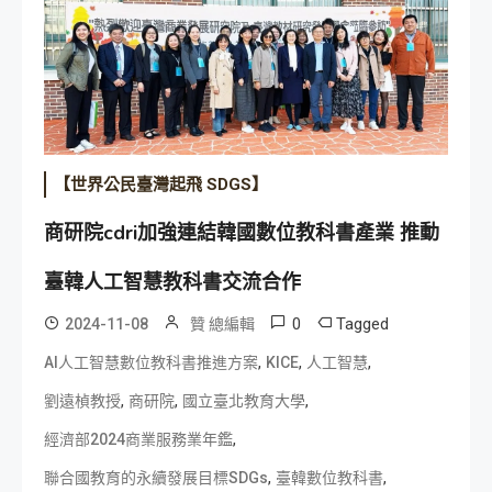
【世界公民臺灣起飛 SDGS】
商研院cdri加強連結韓國數位教科書產業 推動
臺韓人工智慧教科書交流合作
0
Tagged
2024-11-08
贊 總編輯
,
,
,
AI人工智慧數位教科書推進方案
KICE
人工智慧
,
,
,
劉遠楨教授
商研院
國立臺北教育大學
,
經濟部2024商業服務業年鑑
,
,
聯合國教育的永續發展目標SDGs
臺韓數位教科書