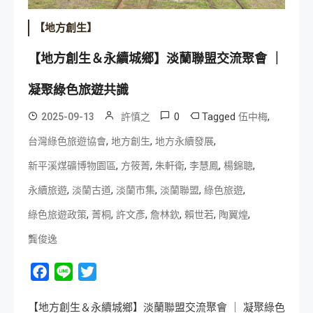
【地方創生】
【地方創生＆永續城鄉】淡蘭聯盟交流聚會 ｜
凝聚綠色旅遊共識
0
Tagged
,
2025-09-13
許慎之
伍中梅
,
,
,
台灣綠色旅遊協會
地方創生
地方永續發展
,
,
,
,
,
新平溪煤礦博物園區
方筱菁
朱軒衛
李慧鳳
楊錦聰
,
,
,
,
,
永續旅遊
淡蘭古道
淡蘭市集
淡蘭聯盟
綠色旅遊
,
,
,
,
,
,
綠色旅遊政策
菁桐
許文彥
詹林欽
賴世若
陶翼煌
龔俊逸
Facebook
Line
Twitter
【地方創生＆永續城鄉】淡蘭聯盟交流聚會 ｜ 凝聚綠色