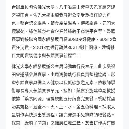
合辦單位包含佛光大學、八里龜馬山紫皇天乙真慶宮建
宮福田會。佛光大學永續發展辦公室受邀擔任協力角
色，整合語文學系、蔬食產業學系、傳播學系、元門太
極學苑、綠色冀泉社會企業與綠萌子商鋪平台等。整體
賽事對接聯合國永續發展目標SDG3良好健康、SDG12負
責任消費、SDG13氣候行動與SDG17夥伴關係，建構夥
伴共同實踐健康與永續賽事新標竿。
佛光大學永續發展辦公室周鴻騰執行長表示，此次受福
田會邀請參與賽事，由周鴻騰執行長負責整體協調，形
塑永續賽事具備全人健康以及低碳旅遊元素。依教師學
術專長導入永續賽事單元，諸如：蔬食系施建瑋副教授
依據「藥食同源」理論規劃五行蔬食完賽餐。餐點採蛋
奶素規格，涵蓋木、火、土、水、金五色料理。採取大
量製作與快速出餐流程，讓完賽選手免排隊領取餐點。
採買「綠萌子商鋪」之推廣在地生產、友善耕作與有機