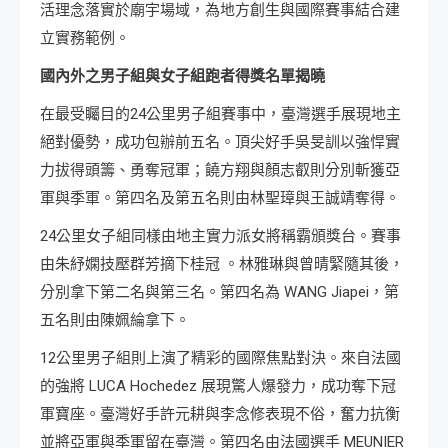
活理念落實於廟宇場域，為地方創生與國際賽事結合建
立實務範例。
國內外之男子組與女子組跑者得獎名單揭曉
在最受矚目的24公里男子組賽事中，臺灣選手展現地主
絕對優勢，成功包辦前五名。頂尖好手吳旻訓以強悍實
力拔得頭籌、勇奪冠軍；饒方翔與顏志叡則分別斬獲亞
軍與季軍。第四名及第五名則由林聖璋與王誠靖奪得。
24公里女子組同樣由地主實力派女將稱霸頒獎台。賽事
由朱紓嫻技壓群芳摘下桂冠 。林雅琳與曾晴緊隨其後，
分別拿下第二名與第三名。第四名為 WANG Jiapei，第
五名則由陳姵綸拿下。
12公里男子組則上演了精彩的國際焦點對決。來自法國
的強將 LUCA Hochedez 展現驚人爆發力，成功奪下冠
軍寶座。臺灣好手許元耕與李念修表現不俗，奮力抗衡
並將亞軍與季軍留在臺灣。第四名由法國選手 MEUNIER