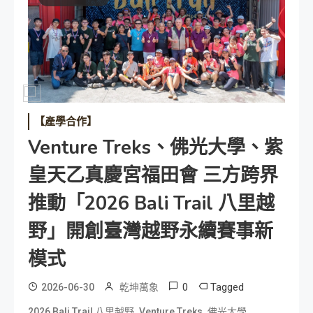
【產學合作】
Venture Treks、佛光大學、紫
皇天乙真慶宮福田會 三方跨界
推動「2026 Bali Trail 八里越
野」開創臺灣越野永續賽事新
模式
0
Tagged
2026-06-30
乾坤萬象
,
,
,
2026 Bali Trail 八里越野
Venture Treks
佛光大學