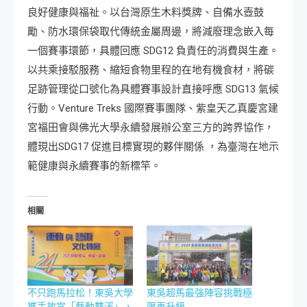
良好健康與福祉。以台灣原生木料獎牌、自備水壺鼓
勵、防水環保袋取代傳統金屬周邊，將減廢理念嵌入每
一個賽事環節，具體回應 SDG12 負責任的消費與生產。
以共乘接駁服務、縮短食物里程的在地有機食材，將碳
足跡管理從口號化為具體賽事設計直接呼應 SDG13 氣候
行動。Venture Treks 國際賽事團隊、紫皇天乙真慶宮建
宮福田會與佛光大學永續發展辦公室三方的跨界協作，
體現出SDG17 促進目標實現的夥伴關係 ，為臺灣在地示
範健康與永續賽事的新標竿。
相關
不只跑馬拉松！東吳大學
東吳超馬最強陣容挑戰極
攜手故宮「藝動雙溪」，
限再升級