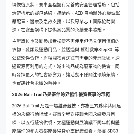
境恢復原狀。賽事全程設有完善的安全管理措施，包括
清楚標示的賽道路線、補給站、AED 自動體外心臟電擊
器配置、醫療及急救支援，以及專業志工團隊協助營
運，在安全架構下提供高品質的永續賽事體驗。
主辦單位也鼓勵參加者捐贈不再使用但仍具使用價值的
衣物、鞋類及運動用品，並透過與 舊鞋救命Step30 等
公益夥伴合作，將相關物資送往有需要的非洲社區。透
過資源再利用的方式，減少物品成為廢棄物的機會，同
時發揮更大的社會影響力，讓活動不僅關注環境永續，
也實踐社會永續的精神。
2026 Bali Trail
乃是夥伴跨界協作優質賽事的示範
2026 Bali Trail 乃是一場越野競技，亦為三方夥伴共同建
構的永續行動場域。賽事全程對接聯合國永續發展目
標。以五行蔬食供餐、太極運動與展演讓不同年齡與體
能條件的參與者都能獲得身心靈健康滋養，落實 SDG3