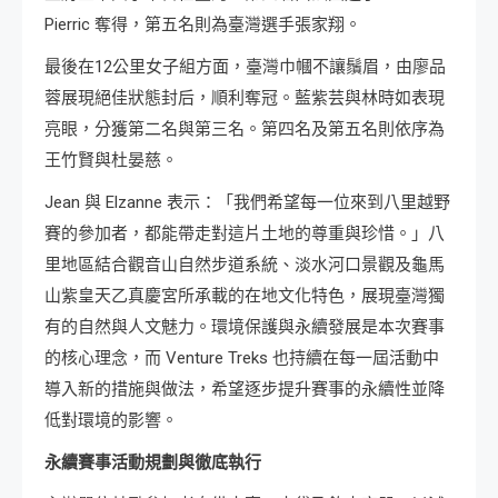
Pierric 奪得，第五名則為臺灣選手張家翔。
最後在12公里女子組方面，臺灣巾幗不讓鬚眉，由廖品
蓉展現絕佳狀態封后，順利奪冠。藍紫芸與林時如表現
亮眼，分獲第二名與第三名。第四名及第五名則依序為
王竹賢與杜晏慈。
Jean 與 Elzanne 表示：「我們希望每一位來到八里越野
賽的參加者，都能帶走對這片土地的尊重與珍惜。」八
里地區結合觀音山自然步道系統、淡水河口景觀及龜馬
山紫皇天乙真慶宮所承載的在地文化特色，展現臺灣獨
有的自然與人文魅力。環境保護與永續發展是本次賽事
的核心理念，而 Venture Treks 也持續在每一屆活動中
導入新的措施與做法，希望逐步提升賽事的永續性並降
低對環境的影響。
永續賽事活動規劃與徹底執行