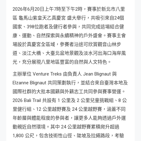
2026年6月20日上午7時至下午2時，賽事於新北市八里
區 龜馬山紫皇天乙真慶宮 盛大舉行，共吸引來自24個
國家、398位跑者及健行者參與，共同完成這場結合健
康、運動、自然探索與永續精神的戶外盛會。賽事主會
場設於真慶宮全區域，參賽者沿途可欣賞觀音山林步
道、淡江大橋、大臺北盆地景觀及淡水河出海口海岸風
光，充分展現八里地區豐富的自然與人文特色。
主辦單位 Venture Treks 由負責人 Jean Blignaut 與
Elzanne Blignaut 共同策劃執行，並結合來自臺灣本地及
國際社群的大批本國籍與外籍志工共同參與賽事營運。
2026 Bali Trail 共設有 1 公里及 2 公里兒童挑戰組、8 公
里健行組、12 公里越野賽及 24 公里越野賽，涵蓋不同
年齡層與體能程度的參與者，讓更多人能夠透過戶外運
動親近自然環境。其中 24 公里越野賽累積爬升超過
1,800 公尺，包含技術性山徑、陡坡及拉繩路段，考驗