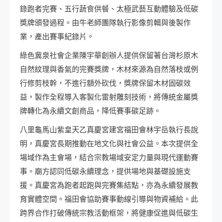
錄跑者完賽、五行蔬食供餐、太極武藝互動體驗及低碳
獎牌頒發過程。由牛老師團隊執行影像剪輯與後製作
業，產出賽事紀錄片。
綠色冀泉社會企業陳宇華創辦人提供保留著台灣杉原木
自然紋理與香氣的完賽獎牌，木材來源為自然落枝或例
行修剪枝幹，不進行額外砍伐，獎牌保留木材固碳效
益，製作全程導入客製化雷射雕刻技術，將傳統金屬獎
牌轉化為永續文創商品，降低賽事碳足跡。
八里龜馬山紫皇天乙真慶宮建宮福田會林宇岳執行長說
明，真慶宮長期推動在地文化與社會公益。本次提供全
場域作為主會場，結合宗教場域安定力量與現代運動賽
事。廟方認同低碳永續理念，提供場地與基礎設施支
援。真慶宮為跑者起跑與完賽集結點，亦為永續發展教
育實體空間。福田會協助賽事動線引導與物資補給。此
跨界合作打破傳統宗教活動框架，將健康促進與低碳生