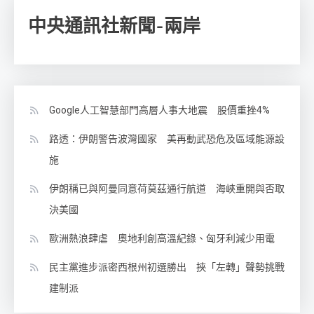
中央通訊社新聞-兩岸
Google人工智慧部門高層人事大地震 股價重挫4%
路透：伊朗警告波灣國家 美再動武恐危及區域能源設
施
伊朗稱已與阿曼同意荷莫茲通行航道 海峽重開與否取
決美國
歐洲熱浪肆虐 奧地利創高溫紀錄、匈牙利減少用電
民主黨進步派密西根州初選勝出 挾「左轉」聲勢挑戰
建制派