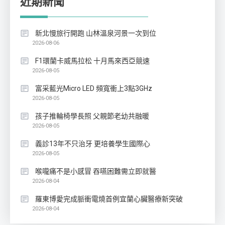
近期新聞
新北慢旅行開跑 山林溫泉河景一次到位
2026-08-06
F1環蘭卡威馬拉松 十月馬來西亞競速
2026-08-05
富采藍光Micro LED 頻寬衝上3點3GHz
2026-08-05
孩子推輪椅學長照 父親節老幼共融暖
2026-08-05
義診13年不只治牙 更培養學生國際心
2026-08-05
喉嚨痛不是小感冒 吞嚥困難需立即就醫
2026-08-04
羅東博愛完成脈衝電燒首例宜蘭心臟醫療新突破
2026-08-04