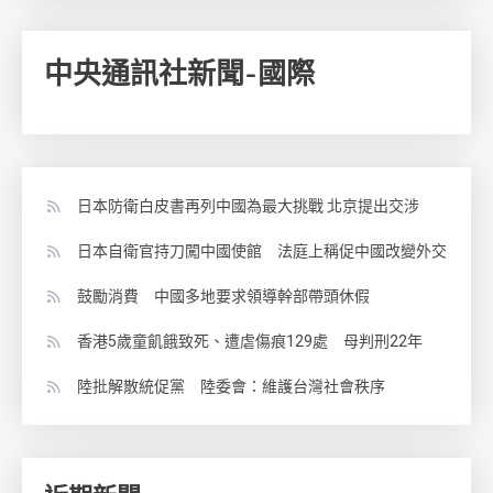
中央通訊社新聞-國際
日本防衛白皮書再列中國為最大挑戰 北京提出交涉
日本自衛官持刀闖中國使館 法庭上稱促中國改變外交
鼓勵消費 中國多地要求領導幹部帶頭休假
香港5歲童飢餓致死、遭虐傷痕129處 母判刑22年
陸批解散統促黨 陸委會：維護台灣社會秩序