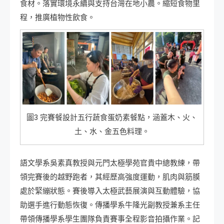
食材。落實環境永續與支持台灣在地小農。縮短食物里
程，推廣植物性飲食。
圖3 完賽餐設計五行蔬食蛋奶素餐點，涵蓋木、火、
土、水、金五色料理。
語文學系吳素真教授與元門太極學苑官貴中總教練，帶
領完賽後的越野跑者，其經歷高強度運動，肌肉與筋膜
處於緊繃狀態。賽後導入太極武藝展演與互動體驗，協
助選手進行動態恢復。傳播學系牛隆光副教授兼系主任
帶領傳播學系學生團隊負責賽事全程影音拍攝作業。記