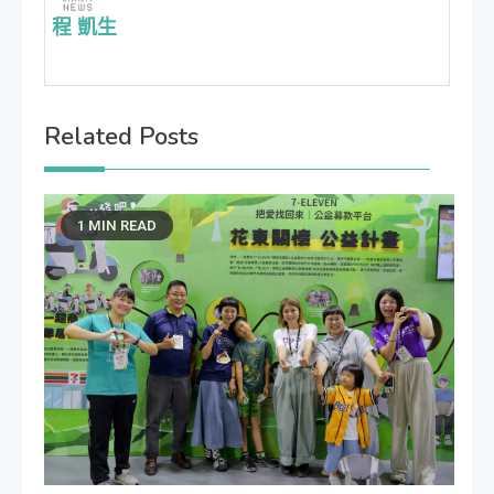
程 凱生
Related Posts
1 MIN READ