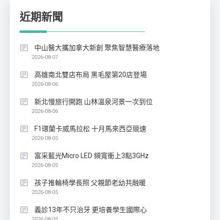
近期新聞
中山醫大攜加拿大新創 聚焦智慧醫療落地
2026-08-07
高雄南北雙店布局 黑毛屋第20店登場
2026-08-06
新北慢旅行開跑 山林溫泉河景一次到位
2026-08-06
F1環蘭卡威馬拉松 十月馬來西亞競速
2026-08-05
富采藍光Micro LED 頻寬衝上3點3GHz
2026-08-05
孩子推輪椅學長照 父親節老幼共融暖
2026-08-05
義診13年不只治牙 更培養學生國際心
2026-08-05