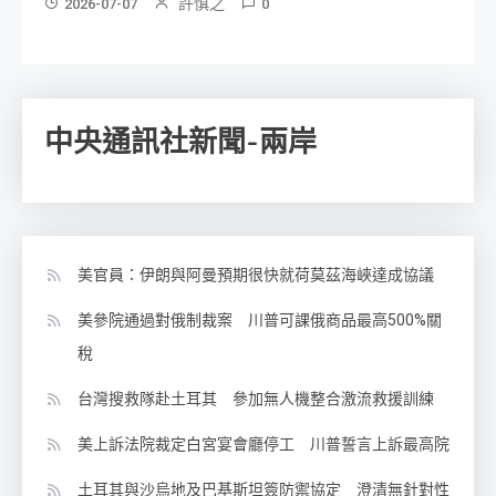
許慎之
2026-07-07
0
中央通訊社新聞-兩岸
美官員：伊朗與阿曼預期很快就荷莫茲海峽達成協議
美參院通過對俄制裁案 川普可課俄商品最高500%關
稅
台灣搜救隊赴土耳其 參加無人機整合激流救援訓練
美上訴法院裁定白宮宴會廳停工 川普誓言上訴最高院
土耳其與沙烏地及巴基斯坦簽防禦協定 澄清無針對性