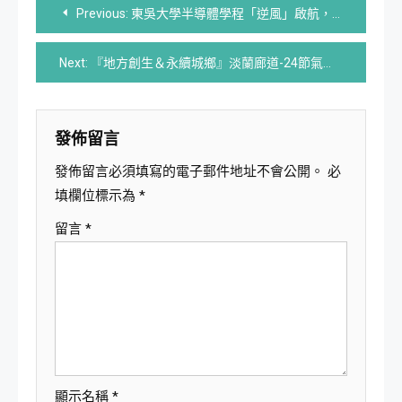
文
Previous:
東吳大學半導體學程「逆風」啟航，一個校友的半世紀心願！
章
Next:
『地方創生＆永續城鄉』淡蘭廊道-24節氣地方之美-處暑 ｜淡蘭北中南路宜蘭頭城
導
覽
發佈留言
發佈留言必須填寫的電子郵件地址不會公開。
必
填欄位標示為
*
留言
*
顯示名稱
*