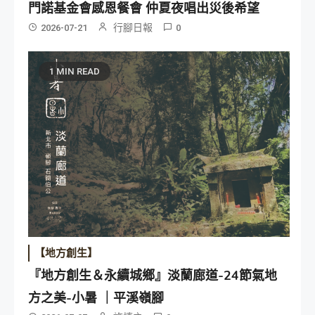
門諾基金會感恩餐會 仲夏夜唱出災後希望
行腳日報
2026-07-21
0
1 MIN READ
【地方創生】
『地方創生＆永續城鄉』淡蘭廊道-24節氣地
方之美-小暑 ｜平溪嶺腳