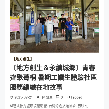
【地方創生】
〔地方創生＆永續城鄉〕青春
齊聚菁桐 暑期工讀生體驗社區
服務編織在地故事
0
Tagged
2025-08-21
程 凱生
,
,
,
AI程式教育暨環境體驗營
台灣綠色旅遊協會
張玟杰