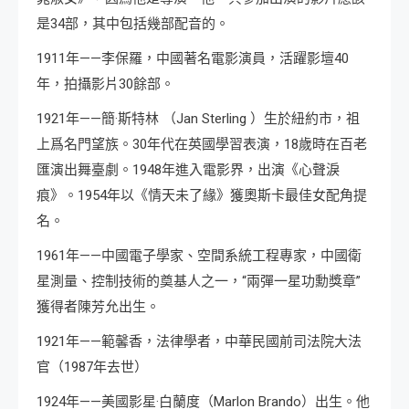
是34部，其中包括幾部配音的。
1911年——李保羅，中國著名電影演員，活躍影壇40
年，拍攝影片30餘部。
1921年——簡·斯特林 （Jan Sterling ）生於紐約市，祖
上爲名門望族。30年代在英國學習表演，18歲時在百老
匯演出舞臺劇。1948年進入電影界，出演《心聲淚
痕》。1954年以《情天未了緣》獲奧斯卡最佳女配角提
名。
1961年——中國電子學家、空間系統工程專家，中國衛
星測量、控制技術的奠基人之一，“兩彈一星功勳獎章”
獲得者陳芳允出生。
1921年——範馨香，法律學者，中華民國前司法院大法
官（1987年去世）
1924年——美國影星·白蘭度（Marlon Brando）出生。他