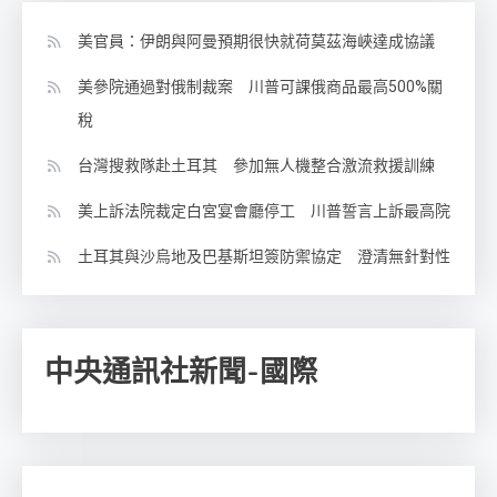
美官員：伊朗與阿曼預期很快就荷莫茲海峽達成協議
美參院通過對俄制裁案 川普可課俄商品最高500%關
稅
台灣搜救隊赴土耳其 參加無人機整合激流救援訓練
美上訴法院裁定白宮宴會廳停工 川普誓言上訴最高院
土耳其與沙烏地及巴基斯坦簽防禦協定 澄清無針對性
中央通訊社新聞-國際