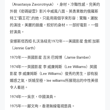
（Anastasya Zavorotnyuk），身材。冷豔性感，完美的
外貌《密碼疑雲》影片中威風八面、英勇果敢的俄羅斯
特工“霸王花”,的她，只能用兩個字來形容：驚豔。灑脫
的演技，美麗的臉龐，姣好的身材。一部好電影，一個
好演員。
安娜斯塔西婭·扎沃洛紐克1972年——美國影星 詹妮·加斯
（Jennie Garth）
1973年——英國影星 吉米·巴姆博（Jamie Bamber）
1974年——英國影星 李·威廉姆斯（Lee Williams）英國
影星 李·威廉姆斯（Lee Williams）俊秀的男生，卻有股
媚惑之氣，妖嬈至極，lee williams所展現出的中性美很
令人着迷。
1974年——吳京，中國演員。
1975年——鄺文珣，香港無線電視藝員。