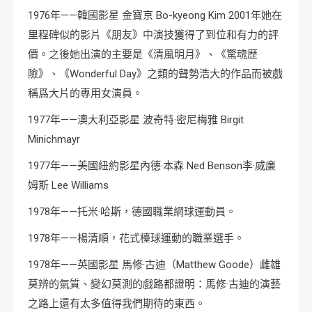
1976年——韓國影星 金寶京 Bo-kyeong Kim 2001年她在
里程碑似的影片《朋友》中演技獲得了到位和有力的評
價。之後她出演的主要是《清風明月》、《驚魂歷
險》、《Wonderful Day》之類的聲勢浩大的作品而被戲
稱爲大片的專用女演員。
1977年——澳大利亞影星 波奇特·密尼梅雅 Birgit
Minichmayr
1977年——美國紐約影星內德·本森 Ned Benson李·威廉
姆斯 Lee Williams
1978年——托米·哈斯，德國職業網球運動員。
1978年——楊清順，花式檯球運動的職業選手。
1978年——英國影星 馬修·古迪（Matthew Goode）雌雄
莫辨的氣質、變幻莫測的戲路都證明：馬修·古迪的演藝
之路上還有太多值得我們期待的東西。