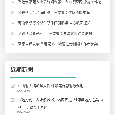
香港宏福苑大火最終調查報告公布 菸頭引燃施工雜物
陸聲稱交管台海船舶 陸委會：違反國際規範
河南倡領導幹部帶頭休假引熱議 官方收回通知
封鎖「台青e家」 陸委會：依法封鎖違法網站
回應官員攻擊 香港記協：歡迎在港新聞工作者參與
近期新聞
中山醫大攜加拿大新創 聚焦智慧醫療落地
2026-08-07
『地方創生＆永續城鄉』淡蘭廊道-24節氣地方之美-立
秋 ｜北路金山八煙
2026-08-07