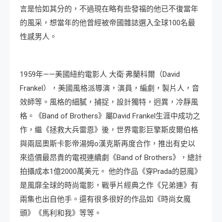
言是恰如其分的，不過現在略有些發福的他已不復當年
的風采，想當年的他曾經被帝國雜誌選入全球100名最
性感男人。
1959年——美國紐約電影人 大衛·弗蘭科爾（David
Frankel），美國風格派導演，演員，編劇，製片人，音
效師等。風格的細膩，捕捉，設計獨特，迥異，冷靜風
格。《Band of Brothers》屬David Frankel生涯中成功之
作，繼《拯救大兵雷恩》後，世界電影巨擎斯皮爾伯格
與兩屆奧斯卡影帝湯姆o漢克斯再度合作，推出有史以
來造價最昂貴的電視連續劇《Band of Brothers》，總計
拍攝成本1億2000萬美元。 他的作品《穿Prada的惡魔》
是風靡全球的時尚電影，戰爭片經典之作《兄弟連》有
兩集也出自他手。還有很多很好的作品如《時尚女魔
頭》《馬利和我》等等。