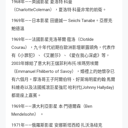
1968年——英國影星 夏洛特·科曼
（CharlotteColeman），夏洛特·科曼非常的前衛。
1969年——日本影星 田邊誠一 Seiichi Tanabe。亞歷克·
鮑德溫
1969年——法國影星克洛蒂爾·蔻洛（Clotilde
Courau），九十年代初期在歐洲影壇嶄露頭角，代表作
有《小罪犯》、《艾麗莎》、《愛在我心深處》等，
2003年嫁給了意大利王儲菲利布托·埃瑪努埃爾
（Emmanuel Fhiliberto of Savoy），婚禮上的她懷孕已
有六個月。摩洛哥王子阿爾伯特、好萊塢明星約翰·馬爾
科維奇以及法國搖滾巨星強尼·哈利代(Johnny Hallyday)
都是座上嘉賓。
1969年——澳大利亞影星 本·門德爾森（Ben
Mendelsohn） 。
1971年——俄羅斯影星 安娜斯塔西婭·扎沃洛紐克