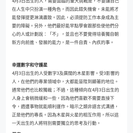
4月3日出生的人，需要面臨的重大挑戰是，不要讓自己
在人生中只扮演一種角色，而因此錯失機會，未能將才
能發揮提更淋漓盡致。因此，必須提防工作本身成為主
要的障礙。另外，他們最好能早點學會跟那些使他們分
心的人或計劃說：「不」，並且也不要覺得培養獨自朝
新方向前進、發展的能力，是一件自責、內疚的事。
幸運數字和守護星
4月3日出生的人受數字3及廣闊的木星影響。受3影響的
人，在他們的專業領域中，大都能晉陞到顯著的地位。
通常他們也比較獨裁；不過，這種傾向在4月3日出生的
人身上會稍微緩和一些，因為他們喜歡不需要直接下
令，週遭事物就能順利運作。暗示之類非語言式溝通，
正是他們的專長。因為木星與火星的相互作用，所以這
一天出生的人將特別需要獨立的思考及行動。