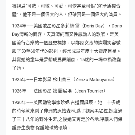
被視爲“可悲、可敬、可愛、可憐甚至可恨”的“矛盾複合
體”，他不是一個偉大的人，但確實是一個偉大的演員。
1924年——美國歌星影星多莉絲·黛（Doris Day），Doris
Day清新的面容，天真清純而又性感動人的歌喉，是美
國流行音樂的一個歷史標誌。以鄰家女孩的燦爛笑容徵
服了50至60年代的影迷，經常成爲年度十大賣座巨星。
其實她的童年是夢想成爲舞蹈家，15歲的一場車禍改變
了她。
1925年——日本影星 松山善三（Zenzo Matsuyama）
1926年——法國影星 讓·圖尼埃（Jean Tournier）
1930年——英國動物學家珍妮·古道爾誕辰。她二十多歲
的時候就來到了非洲的原始森林,爲了觀察黑猩猩,她度過
了三十八年的野外生涯,之後她又奔走於各地,呼籲人們保
護野生動物,保護地球的環境。