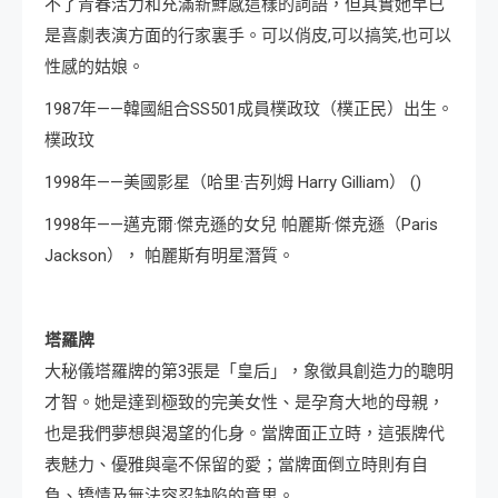
不了青春活力和充滿新鮮感這樣的詞語，但其實她早已
是喜劇表演方面的行家裏手。可以俏皮,可以搞笑,也可以
性感的姑娘。
1987年——韓國組合SS501成員樸政玟（樸正民）出生。
樸政玟
1998年——美國影星（哈里·吉列姆 Harry Gilliam） ()
1998年——邁克爾·傑克遜的女兒 帕麗斯·傑克遜（Paris
Jackson）， 帕麗斯有明星潛質。
塔羅牌
大秘儀塔羅牌的第3張是「皇后」，象徵具創造力的聰明
才智。她是達到極致的完美女性、是孕育大地的母親，
也是我們夢想與渴望的化身。當牌面正立時，這張牌代
表魅力、優雅與毫不保留的愛；當牌面倒立時則有自
負、矯情及無法容忍缺陷的意思。