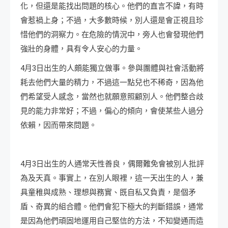
化，但還是能找出問題的核心。他們的直言不諱，有時
會惹禍上身；不過，大多數時候，別人還是會正視且珍
惜他們的洞察力。在危險的情況中，旁人也會發現他們
強壯的身體，具有令人安心的力量。
4月3日出生的人頗能獨立做事。參與團體與社會活動將
耗去他們大量的精力，不過這一點兒也不稀奇，因為他
們希望受人感念，當然也就願意照顧別人。他們整合歧
見的能力非常好；不過，偏心的傾向，會使某些人過分
依賴，因而帶來問題。
4月3日出生的人通常天性善良，偶爾難免會被別人批評
為及天真。事實上，在別人眼裡，這一天出生的人，兼
具童稚與成熟、理想與務實、既自私又負責，是個矛
盾、奇異的組合體。他們會犯下極大的判斷錯誤，通常
是因為他們頑固地運用自己堅信的方法，不知變通而造