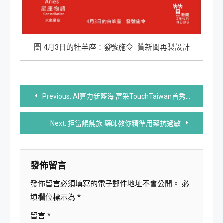
圖 4月3日的牡羊座：發號施令 贊新聞再製設計
文
Previous:
AI算力新藍海 富采TouchTaiwan首秀光通訊
章
Next:
拒當餛飩族 藥師教你精準用藥抗過敏
導
覽
發佈留言
發佈留言必須填寫的電子郵件地址不會公開。
必
填欄位標示為
*
留言
*