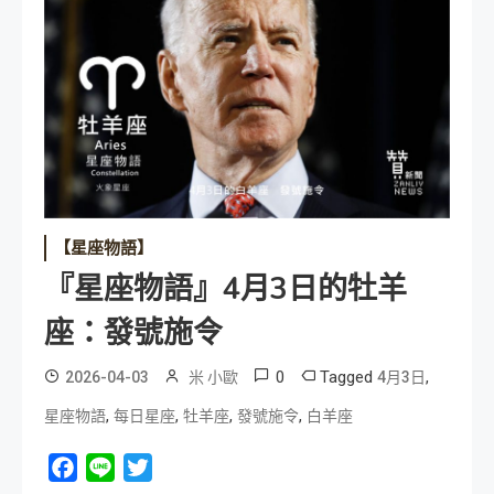
【星座物語】
『星座物語』4月3日的牡羊
座：發號施令
0
Tagged
,
2026-04-03
米 小歐
4月3日
,
,
,
,
星座物語
每日星座
牡羊座
發號施令
白羊座
Facebook
Line
Twitter