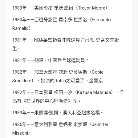
1980年——美國影星 崔沃·摩爾（Trevor Moore）
1980年——西班牙影星 費南多·拉馬洛（Fernando
Ramallo）
1981年——NBA華盛頓奇才隊球員迪肖恩-史蒂文森誕
生。
1981年——劍鋒，中國乒乓球運動員。
1982年——加拿大影星 寇碧·史莫德斯（Cobie
Smulders），她演的Robin太可愛了。金寶京
1982年——日本影星 松田一沙（Kazusa Matsuda），作
品有《在世界的中心呼喚愛》等。
1983年——米蘭達·凱爾，澳大利亞超級名模。
1985年——意大利影星 詹妮弗·米索妮（Jennifer
Missoni）