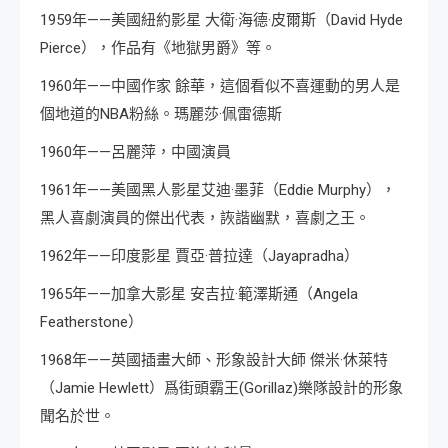
1959年——美國紐約影星 大衛·海德·皮爾斯（David Hyde
Pierce），作品有《地獄男爵》等。
1960年——中國作家 餘華，這個看似不喜運動的男人是
個地道的NBA粉絲。瑪麗莎·佩雷德斯
1960年——呂麗萍，中國演員
1961年——美國黑人影星艾迪·墨菲（Eddie Murphy），
黑人喜劇演員的傑出代表，詼諧幽默，喜劇之王。
1962年——印度影星 賈亞·普拉達（Jayapradha）
1965年——加拿大影星 安吉拉·範澤斯通（Angela
Featherstone）
1968年——英國插畫大師、形象設計大師 傑米·休萊特
（Jamie Hewlett）爲街頭霸王(Gorillaz)樂隊設計的形象
聞名於世。