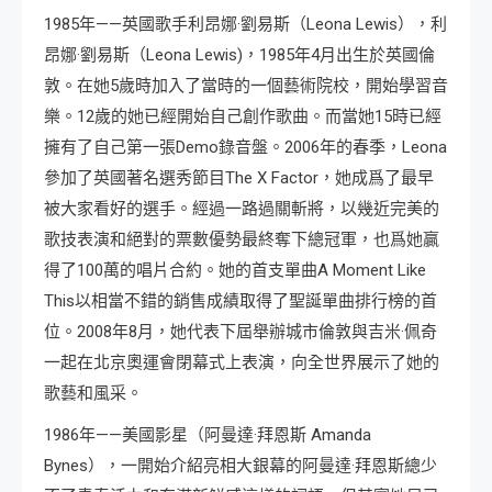
1985年——英國歌手利昂娜·劉易斯（Leona Lewis），利
昂娜·劉易斯（Leona Lewis)，1985年4月出生於英國倫
敦。在她5歲時加入了當時的一個藝術院校，開始學習音
樂。12歲的她已經開始自己創作歌曲。而當她15時已經
擁有了自己第一張Demo錄音盤。2006年的春季，Leona
參加了英國著名選秀節目The X Factor，她成爲了最早
被大家看好的選手。經過一路過關斬將，以幾近完美的
歌技表演和絕對的票數優勢最終奪下總冠軍，也爲她贏
得了100萬的唱片合約。她的首支單曲A Moment Like
This以相當不錯的銷售成績取得了聖誕單曲排行榜的首
位。2008年8月，她代表下屆舉辦城市倫敦與吉米·佩奇
一起在北京奧運會閉幕式上表演，向全世界展示了她的
歌藝和風采。
1986年——美國影星（阿曼達·拜恩斯 Amanda
Bynes），一開始介紹亮相大銀幕的阿曼達·拜恩斯總少