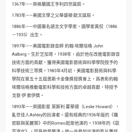
1367年——英格蘭國王亨利四世誕辰。
1783年——美國文學之父華盛頓·歐文誕辰。
1886年——中國著名語言文字學家，國學家黃侃（1886
－1935）出生。
1897年——美國電影錄音師 約翰·埃爾培格 John
Aalberg，生於芝加哥，1938年，由於他在改進電影錄音
技術方面的貢獻，獲得美國電影藝術與科學學院授予的
科學技術三等獎。1983年4月初，美國電影藝術與科學
學院在第五十五屆奧斯卡金像獎授獎會上，爲表彰約翰·
埃爾培格推動電影科學和技術方面的卓越貢獻，特授予
戈登·伊·索伊獎。
1893年——英國影星 萊斯利·霍華德（Leslie Howard），
亂世佳人Ashley的扮演者。還有經典的1936年版的《羅
密歐與茱麗葉》中的Romeo就是他演的。1938年的《窈
窕淑女》，因爲他是導演。他一共參加出演的影片應該