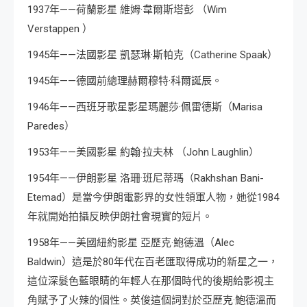
1937年——荷蘭影星 維姆·韋爾斯塔彭 （Wim
Verstappen ）
1945年——法國影星 凱瑟琳·斯帕克（Catherine Spaak）
1945年——德國前總理赫爾穆特·科爾誕辰。
1946年——西班牙歌星影星瑪麗莎·佩雷德斯（Marisa
Paredes）
1953年——美國影星 約翰·拉夫林 （John Laughlin）
1954年——伊朗影星 洛珊·班尼蒂瑪（Rakhshan Bani-
Etemad）是當今伊朗電影界的女性領軍人物，她從1984
年就開始拍攝反映伊朗社會現實的短片。
1958年——美國紐約影星 亞歷克·鮑德溫（Alec
Baldwin）這是於80年代在百老匯取得成功的新星之一，
這位深髮色藍眼睛的年輕人在那個時代的後期給影視主
角賦予了火辣的個性。英俊這個詞對於亞歷克·鮑德溫而