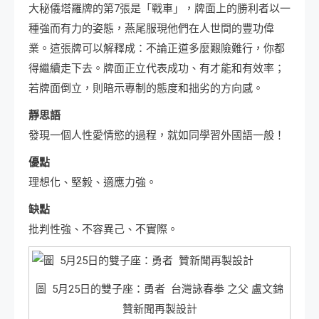
大秘儀塔羅牌的第7張是「戰車」，牌面上的勝利者以一
種強而有力的姿態，燕尾服現他們在人世間的豐功偉
業。這張牌可以解釋成：不論正道多麼艱險難行，你都
得繼續走下去。牌面正立代表成功、有才能和有效率；
若牌面倒立，則暗示專制的態度和拙劣的方向感。
靜思語
發現一個人性愛情慾的過程，就如同學習外國語一般！
優點
理想化、堅毅、適應力強。
缺點
批判性強、不容異己、不實際。
圖 5月25日的雙子座：勇者 台灣詠春拳 之父 盧文錦
贊新聞再製設計