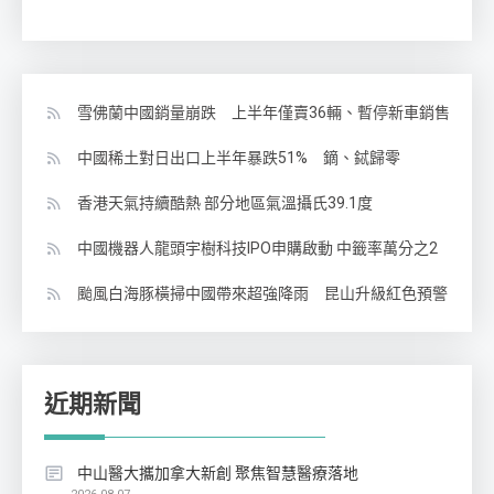
雪佛蘭中國銷量崩跌 上半年僅賣36輛、暫停新車銷售
中國稀土對日出口上半年暴跌51% 鏑、鋱歸零
香港天氣持續酷熱 部分地區氣溫攝氏39.1度
中國機器人龍頭宇樹科技IPO申購啟動 中籤率萬分之2
颱風白海豚橫掃中國帶來超強降雨 昆山升級紅色預警
近期新聞
中山醫大攜加拿大新創 聚焦智慧醫療落地