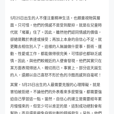
5月25日出生的人不僅注重精神生活，也頗重視物質層
面。只可惜，他們的情感不是受到壓抑，就是在兒童時
代就「堵塞」住了。因此，雖然他們認同情感的價值，
卻總是難於表達或接受；再加上本身的自信心不足，就
更難去相信別人了。這樣的人無論做什麼事，藝術、運
動、性愛或工作，都能做得很完美，可惜卻也都缺乏感
情，因此，與他們較親近的人便會發現，他們其實只在
某方面表現得迷人、親切而已。事實上，部分這天誕生
的人，還頗以自己喜怒不形於色的冷酷而感到自毫呢！
其實，5月25日出生的人最需要克服的心理障礙，就是
害怕被拒絕。不論他們的外表看來多麼堅強，都需要強
迫自己學習這一點。當然，自信心的建立是需要經年累
月慢慢來的，但至少可以肯定的是，這對成功絕對會有
幫助，而且還能避免自毀計劃的錯誤發生。另外，他們