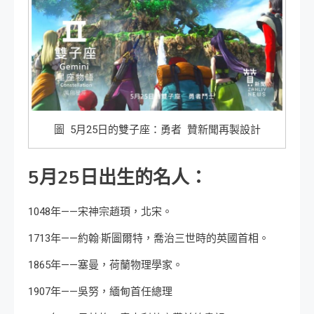
圖 5月25日的雙子座：勇者 贊新聞再製設計
5月25日出生的名人：
1048年——宋神宗趙頊，北宋。
1713年——約翰·斯圖爾特，喬治三世時的英國首相。
1865年——塞曼，荷蘭物理學家。
1907年——吳努，緬甸首任總理