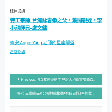
延伸閱讀：
特工宗師-台灣詠春拳之父，葉問親姪，李
小龍師兄-盧文錦
篠安 Angie Yang 老師的星座解盤
星座物語
文
Previous:
明善堂修復動工 見證大稻埕宣講勸善歷史文化
章
Next:
三鶯線及新北樹林線推動發揮行政效率仍難敵源頭管理失靈
導
覽