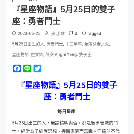
『星座物語』5月25日的雙子
座：勇者鬥士
0
Tagged
2023-05-25
米 小歐
,
,
,
,
5月25日出生的人
勇者鬥士
十二星座
台灣詠春之父
,
,
,
星座物語
盧文錦
篠安 Angie Yang
雙子座
Facebook
Line
Twitter
『星座物語』
5
月
25
日
的雙子
座：勇者鬥士
每日星座
5月25日出生的人，無論精明與否，都是驍勇善戰的鬥
士，經常為了維護思想、捍衛家園而奮戰。但這並不代