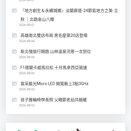
2026-08-07
『地方創生＆永續城鄉』淡蘭廊道-24節氣地方之美-立
秋 ｜北路金山八煙
2026-08-07
高雄南北雙店布局 黑毛屋第20店登場
2026-08-06
新北慢旅行開跑 山林溫泉河景一次到位
2026-08-06
F1環蘭卡威馬拉松 十月馬來西亞競速
2026-08-05
富采藍光Micro LED 頻寬衝上3點3GHz
2026-08-05
孩子推輪椅學長照 父親節老幼共融暖
2026-08-05