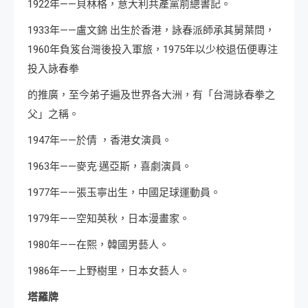
1922年——貝林格，意大利共產黨前總書記。
1933年——盧文錦 出生於香港，詠春派師承其舅葉問，
1960年負笈台灣後投入軍旅，1975年以少校退伍便專注
投入詠春拳
的推廣，至今弟子遍及世界各大洲，有「台灣詠春拳之
父」之稱。
1947年——於倩 ，香港女演員。
1963年——麥克·邁亞斯，喜劇演員。
1977年——張玉寧出生，中國足球運動員。
1979年——空知英秋，日本漫畫家。
1980年——在熙，韓國男藝人。
1986年——上野樹里，日本女藝人。
塔羅牌