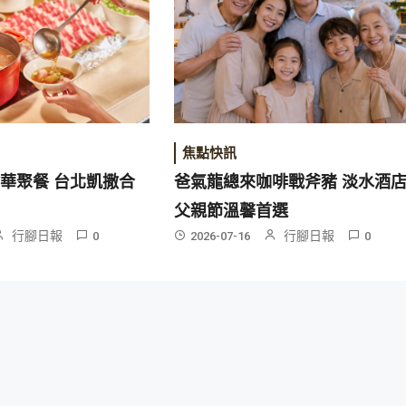
焦點快訊
華聚餐 台北凱撒合
爸氣龍總來咖啡戰斧豬 淡水酒
父親節溫馨首選
行腳日報
行腳日報
0
2026-07-16
0