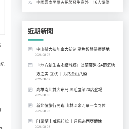
中國雲南民眾火把節發生意外 16人燒傷
近期新聞
藝
中山醫大攜加拿大新創 聚焦智慧醫療落地
2026-08-07
 記
『地方創生＆永續城鄉』淡蘭廊道-24節氣地
方之美-立秋 ｜北路金山八煙
2026-08-07
高雄南北雙店布局 黑毛屋第20店登場
2026-08-06
新北慢旅行開跑 山林溫泉河景一次到位
幫
2026-08-06
F1環蘭卡威馬拉松 十月馬來西亞競速
2026-08-05