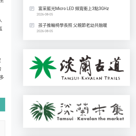
生
富采藍光Micro LED 頻寬衝上3點3GHz
2026-08-05
人
孩子推輪椅學長照 父親節老幼共融暖
區
2026-08-05
奴
跨
多