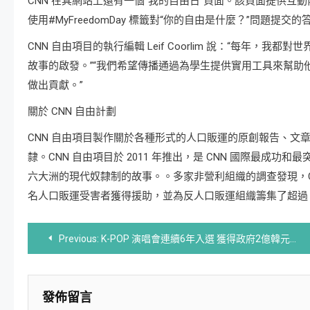
CNN 在其網站上還有一個“我的自由日”頁面。該頁面提供
使用#MyFreedomDay 標籤對“你的自由是什麼？”問題提交
CNN 自由項目的執行編輯 Leif Coorlim 說：“每年
故事的啟發。”“我們希望傳播通過為學生提供實用工具來幫
做出貢獻。”
關於 CNN 自由計劃
CNN 自由項目製作關於各種形式的人口販運的原創報告、文
隸。CNN 自由項目於 2011 年推出，是 CNN 國際最成功
六大洲的現代奴隸制的故事。。多家非營利組織的調查發現，CN
名人口販運受害者獲得援助，並為反人口販運組織籌集了超過 2
文
Previous:
K-POP 演唱會連續6年入選 獲得政府2億韓元支援
章
導
發佈留言