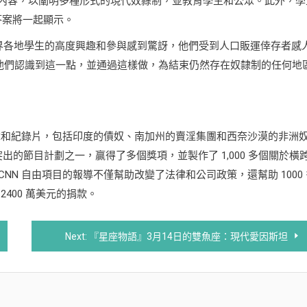
互動內容，以闡明多種形式的現代奴隸制，並教育學生和公眾。此外，學
的答案將一起顯示。
，我都對世界各地學生的高度興趣和參與感到驚訝，他們受到人口販運倖存者感
助他們認識到這一點，並通過這樣做，為結束仍然存在奴隸制的任何地
章和紀錄片，包括印度的債奴、南加州的賣淫集團和西奈沙漠的非洲
和最突出的節目計劃之一，贏得了多個獎項，並製作了 1,000 多個關於橫
N 自由項目的報導不僅幫助改變了法律和公司政策，還幫助 1000 
400 萬美元的捐款。
Next:
『星座物語』3月14日的雙魚座：現代愛因斯坦