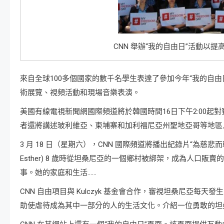
CNN 舉辦“我的自由日”活動以
來自全球100多個國家的數千名學生表達了參加今年“我的自
術展覽、視頻活動和現場音樂表演。
美國有線電視新聞網國際頻道將於韓國時間16日下午2:00起
者還將講述玻利維亞、柬埔寨和加利福尼亞州聖地亞哥等地區
3 月 18 日（星期六），CNN 國際頻道將播出紀錄片“為慈悲而
Esther) 8 歲時從坦桑尼亞的一個鄉村被綁架，成為人口
事。她的家庭和生活……
CNN 自由項目與 Kulczyk 基金會合作，審視坦桑尼亞每天發生
助使虐待成為其中一部分的人的生活文化。介紹一位勇敢的坦