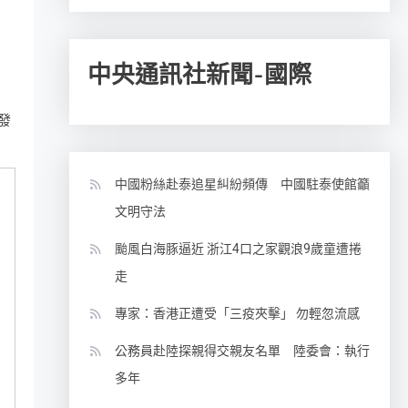
中央通訊社新聞-國際
發
中國粉絲赴泰追星糾紛頻傳 中國駐泰使館籲
文明守法
颱風白海豚逼近 浙江4口之家觀浪9歲童遭捲
走
專家：香港正遭受「三疫夾擊」 勿輕忽流感
公務員赴陸探親得交親友名單 陸委會：執行
多年