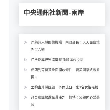
中央通訊社新聞-兩岸
炸藥無人機闖德機場 內政部長：天天面臨境
外混合戰
江啟臣菲律賓造勢 籲僑胞返台投票
伊朗列荷莫茲全面開放條件 要美同意終戰並
撤軍
里約直升機墜毀 哥倫比亞一家3名女性罹難
拜登癌症擴散至骨骼外 韓特：父親仍心繫美
國