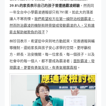
39.8%的家長表示自己的孩子曾遭遇霸凌經驗
，然而同
一年全台中小學霸凌通報卻只有791案，如此大的落差
讓人不寒而慄。
我們希望校方在第一線防治校園霸凌，
然而防治霸凌的機制有時竟變成發動霸凌的人，又有誰
能去幫助被欺負的孩子
？
林珍羽表示，希望從中央到地方動起來，完善通報與輔
導機制，還給家長與孩子安心求學的空間，更呼籲校
方、師長、治安機關，每一位家長、每一個孩子，以及
社會中的每一個人，都不要成為霸凌者；
面對霸凌、發
現霸凌，更要有勇氣反抗，有勇氣揭露真相
。