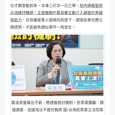
位才願意動起來，冰凍三尺非一日之寒，
校內通報管道
必須維持暢通，主管機關也要具備主動介入調查的意識
與能力
，在保護當事人個資的前提下，調查結果也應公
開透明，才能避免類似事件一再發生。
霸凌虐童層出不窮，應通盤檢討機制！民眾黨團籲：積
極調查、加速淘汰不適任教師 圖/台灣民眾黨立法院黨