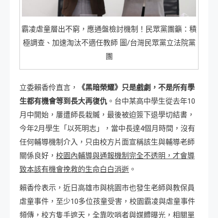
霸凌虐童層出不窮，應通盤檢討機制！民眾黨團籲：積
極調查、加速淘汰不適任教師 圖/台灣民眾黨立法院黨
團
立委賴香伶直言，
《黑暗榮耀》只是戲劇，不是所有學
生都有機會等到長大再復仇
。台中某高中學生從去年10
月中開始，屢遭師長栽贓，最後被迫簽下退學切結書，
今年2月學生「以死明志」，當中長達4個月時間，沒有
任何輔導機制介入，只由校方片面宣稱該生與輔導老師
關係良好，
校園內輔導與通報機制完全不透明，才會導
致本該有機會挽救的生命白白消逝
。
賴香伶表示，近日高雄市與桃園市也發生老師與教保員
虐童事件，至少10多位孩童受害，校園霸凌與虐童事件
頻傳，校方隻手遮天，全靠吹哨者與媒體曝光，相關單