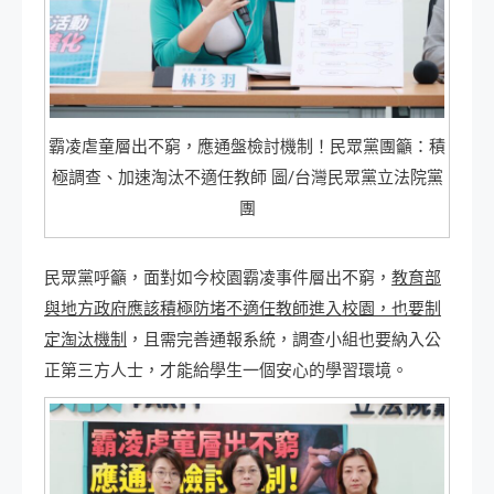
霸凌虐童層出不窮，應通盤檢討機制！民眾黨團籲：積
極調查、加速淘汰不適任教師 圖/台灣民眾黨立法院黨
團
民眾黨呼籲，面對如今校園霸凌事件層出不窮，
教育部
與地方政府應該積極防堵不適任教師進入校園，也要制
定淘汰機制
，且需完善通報系統，調查小組也要納入公
正第三方人士，才能給學生一個安心的學習環境。