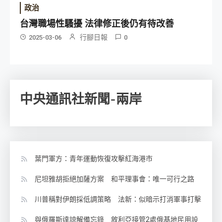
政治
台灣職場性騷擾 法律修正後仍有待改善
行腳日報
2025-03-06
0
中央通訊社新聞-兩岸
葉門軍方：青年運動恢復攻擊紅海港市
尼坦雅胡拒絕加薩方案 和平理事會：唯一可行之路
川普稱對伊朗採低調策略 法新：似暗示打消軍事打擊
與俄羅斯達諒解備忘錄 敘利亞接管2處俄基地民用設