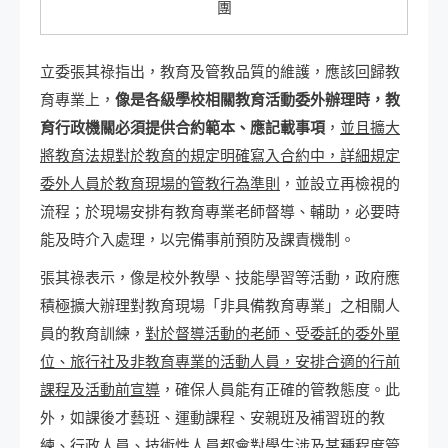
團
立委張其祿指出，教育及管教品質的維護，應該回歸教
育專業上，
像是各級學校相關教育活動委外辦理時，教
育行政機關必須提供合約範本、應記載事項
，
並且擴大
將教育法規對於教育的規定明確寫入合約中，詳細規定
委外人員於教育現場的管教行為準則
，並設立再檢視的
流程；於現場安排有教育專業老師督導、輔助，必要時
能及時介入處理，以完備事前預防及課責機制。
張其祿表示，像是校外教學、技能學習等活動，政府應
積極擴大辦理對教育現場「非具備教育專業」之相關人
員的教育訓練，
對於督導活動的老師、受委託的委外單
位、旅行社及非教育專業的活動人員，安排合適的行前
課程及活動前宣導
，確保人員能有正確的管教態度。此
外，如課後才藝班、運動課程、安親班及補習班的教
練、行政人員、技術性人員都會對學生涉及某種程度管