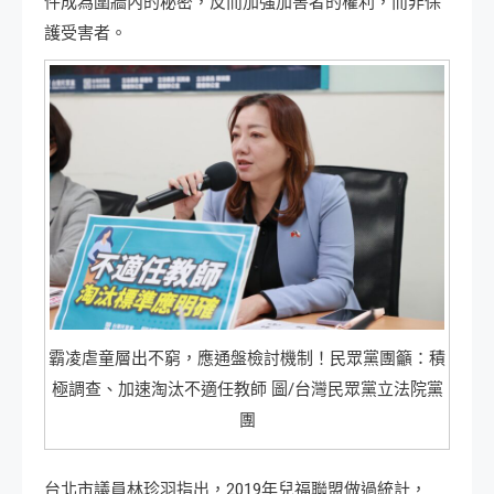
件成為圍牆內的秘密，反而加強加害者的權利，而非保
護受害者。
霸凌虐童層出不窮，應通盤檢討機制！民眾黨團籲：積
極調查、加速淘汰不適任教師 圖/台灣民眾黨立法院黨
團
台北市議員林珍羽指出，2019年兒福聯盟做過統計，