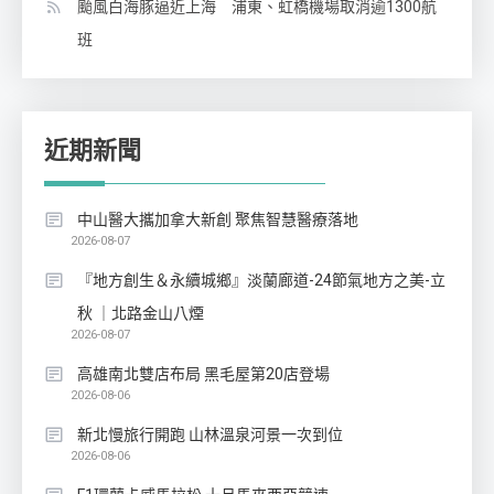
颱風白海豚逼近上海 浦東、虹橋機場取消逾1300航
班
近期新聞
中山醫大攜加拿大新創 聚焦智慧醫療落地
2026-08-07
『地方創生＆永續城鄉』淡蘭廊道-24節氣地方之美-立
秋 ｜北路金山八煙
2026-08-07
高雄南北雙店布局 黑毛屋第20店登場
2026-08-06
新北慢旅行開跑 山林溫泉河景一次到位
2026-08-06