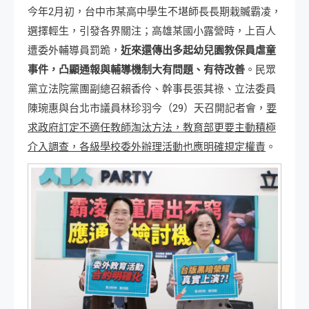
今年2月初，台中市某高中學生不堪師長長期栽贓霸凌，
選擇輕生，引發各界關注；高雄某國小露營時，上百人
遭委外輔導員罰跪，
近來還傳出多起幼兒園教保員虐童
事件，凸顯通報與輔導機制大有問題、有待改善
。民眾
黨立法院黨團副總召賴香伶、幹事長張其祿、立法委員
陳琬惠與台北市議員林珍羽今（29）天召開記者會，
要
求政府訂定不適任教師淘汰方法，教育部更要主動積極
介入調查，各級學校委外辦理活動也應明確規定權責
。