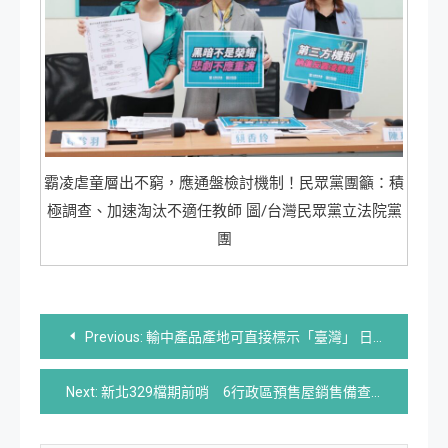
霸凌虐童層出不窮，應通盤檢討機制！民眾黨團籲：積
極調查、加速淘汰不適任教師 圖/台灣民眾黨立法院黨
團
文
Previous:
輸中產品產地可直接標示「臺灣」 日本福島佐證資料業者自行提供
章
Next:
新北329檔期前哨 6行政區預售屋銷售備查數量皆破千戶
導