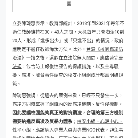
團
立委陳琬惠表示，教育部統計，2018年到2021年每年不
適任教師維持在30，40人之間，大概每年只會淘汰10到
20人，形成「進多出少」或「只進不出」的情況，政府
應明定不適任教師淘汰方法。此外，
台灣《校園霸凌防
治法》一讀之後，還躺在立法院無人聞問，應儘速完善
法規
，包含防止報復性誣告的保護措施，以及主導騷
擾、霸凌、威脅事件調查的校安小組組成等都需明確規
範。
陳琬惠強調，從過去的案例來看，已經不只發生一次，
霸凌方同時掌握了組織內的反霸凌機制、反性侵機制，
因此要讓校園能夠真正的對抗霸凌，合理的第三方機制
需要納進反霸凌及反暴力體系
；
校安小組、心輔中心、
性平小組，應該納入專業人員與專業NGO代表
，避免事