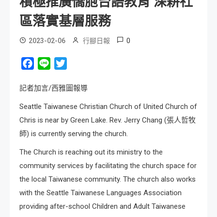
積極推廣僑胞台語教育 深耕社
區落實基層服務
0
2023-02-06
行腳日報
Facebook
Line
Twitter
記者加言/西雅圖報導
Seattle Taiwanese Christian Church of United Church of
Chris is near by Green Lake. Rev. Jerry Chang (張人哲牧
師) is currently serving the church.
The Church is reaching out its ministry to the
community services by facilitating the church space for
the local Taiwanese community. The church also works
with the Seattle Taiwanese Languages Association
providing after-school Children and Adult Taiwanese