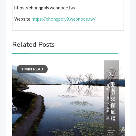
https://chongpoly.webnode.tw/
Website
https://chongpoly9.webnode.tw/
Related Posts
1 MIN READ