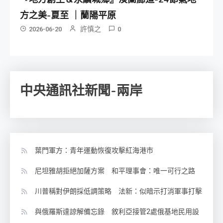
方之美-夏至 ｜蘭陽平原
許慎之
2026-06-20
0
中央通訊社新聞-兩岸
葉門軍方：青年運動恢復攻擊紅海港市
尼坦雅胡拒絕加薩方案 和平理事會：唯一可行之路
川普稱對伊朗採低調策略 法新：似暗示打消軍事打擊
與俄羅斯達諒解備忘錄 敘利亞接管2處俄基地民用設