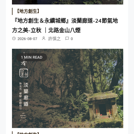
【地方創生】
『地方創生＆永續城鄉』淡蘭廊道-24節氣地
方之美-立秋 ｜北路金山八煙
許慎之
2026-08-07
0
1 MIN READ