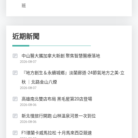
班
近期新聞
中山醫大攜加拿大新創 聚焦智慧醫療落地
2026-08-07
『地方創生＆永續城鄉』淡蘭廊道-24節氣地方之美-立
秋 ｜北路金山八煙
2026-08-07
高雄南北雙店布局 黑毛屋第20店登場
2026-08-06
新北慢旅行開跑 山林溫泉河景一次到位
2026-08-06
F1環蘭卡威馬拉松 十月馬來西亞競速