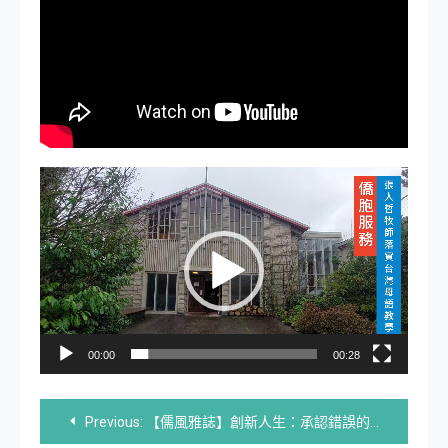
視
訊
播
放
器
00:00
00:28
文
Previous:
【儒風雅誌】創新人生：承認錯誤的勇氣（上）