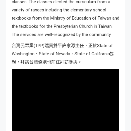
classes. The classes elected the curriculum from a
variety of ranges including the elementary school
textbooks from the Ministry of Education of Taiwan and
the textbooks for the Presbyterian Church in Taiwan.
The services are well-recognized by the community.
台灣民眾黨(TPP)瑞貢雙平許家源主任，正於State of
Washington、State of Nevada、State of California探
親，拜訪台灣僑胞也前往拜訪參與。