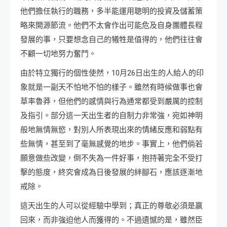
他們擔任執行的職務，多半能運用聰明的投資及儲蓄策
略來開源節流。他們不太會作出可能危及自身團體長程
發展的事，只要想念自己的犧牲是值得的，他們往往會
不顧一切地努力奮鬥。
由於特立獨行的個性使然，10月26日出生的人給人的印
象就是一副天不怕地不怕的樣子。雖然有時候做事也會
草率魯莽，但他們的感情與行為通常都受到嚴厲的控制
及指引。部分這一天出生者的自制力非常強，宛如神明
般地無情無慾，對別人所表現出來的情緒反應和弱點有
些無情，甚至到了毫無感覺的地步。事實上，他們倘若
願意做些改變，倒不失為一件好事，抱持著完全不受打
擊的態度，終究會成為日後發展的絆腳石，應該逐漸地
戒除。
這天出生的人可以從經驗中學到；真正的尊敬必須是贏
回來，而非強迫他人而獲得的。不過遺憾的是，雖然臣