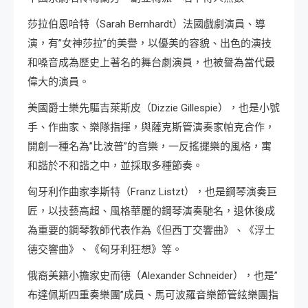
莎拉伯恩哈特（Sarah Bernhardt）法國戲劇演員、導
演，有”女神莎拉”的美譽，以優美的容貌、出色的演技
和嗓音成為歷史上著名的舞台劇演員，也被譽為當代最
偉大的演員。
美國爵士樂先驅吉萊斯皮（Dizzie Gillespie），也是小號
手、作曲家、樂隊指揮，與薩克斯管演奏家帕克合作，
開創一種名為”比波普”的音樂，一反搖擺樂的風格，寓
和諧於不和諧之中，並採取多種節奏。
匈牙利作曲家李斯特（Franz Listzt），也是鋼琴演奏巨
匠，以技藝高超、風格華麗的鋼琴演奏馳名，退休後成
為重要的鋼琴教師代表作為《但西丁交響曲》、《浮士
德交響曲》、《匈牙利狂想》等。
俄裔美籍小擔家史而德（Alexander Schneider），也是”
布達佩斯四重奏樂團”成員、馬可波羅音樂節管絃樂團指