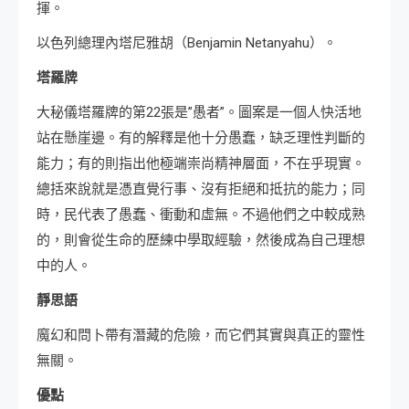
揮。
以色列總理內塔尼雅胡（Benjamin Netanyahu）。
塔羅牌
大秘儀塔羅牌的第22張是”愚者”。圖案是一個人快活地
站在懸崖邊。有的解釋是他十分愚蠢，缺乏理性判斷的
能力；有的則指出他極端崇尚精神層面，不在乎現實。
總括來說就是憑直覺行事、沒有拒絕和抵抗的能力；同
時，民代表了愚蠢、衝動和虛無。不過他們之中較成熟
的，則會從生命的歷練中學取經驗，然後成為自己理想
中的人。
靜思語
魔幻和問卜帶有潛藏的危險，而它們其實與真正的靈性
無關。
優點