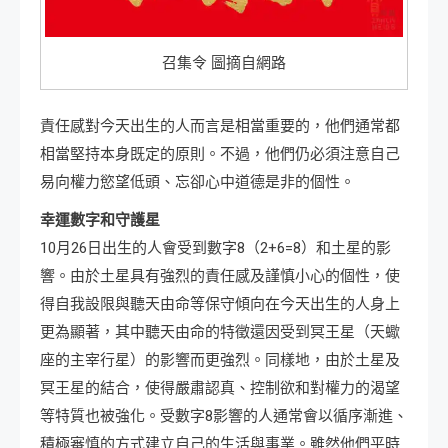
召集令 圖摘自網路
責任感對今天出生的人而言是相當重要的，他們通常都
相當堅持本身既定的原則。不過，他們仍必須注意自己
易向權力慾望低頭、忘卻心中道德是非的個性。
幸運數字和守護星
10月26日出生的人會受到數字8（2+6=8）和土星的影
響。由於土星具有強烈的責任感及謹慎小心的個性，使
得自我設限與聽天由命等保守傾向在今天出生的人身上
更為顯著，其中聽天由命的特徵還因受到冥王星（天蠍
座的主宰行星）的影響而更強烈。同樣地，由於土星及
冥王星的結合，使得嚴肅認真、控制欲和對權力的渴望
等特質也被強化。受數字8影響的人通常會以循序漸進、
積極審慎的方式建立自己的生活與事業。雖然他們平時