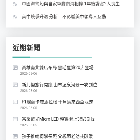
中國海警船與自家軍艦南海相撞 1年後證實2人喪生
美中競爭升溫 分析：不影響美中領導人互動
近期新聞
高雄南北雙店布局 黑毛屋第20店登場
2026-08-06
新北慢旅行開跑 山林溫泉河景一次到位
2026-08-06
F1環蘭卡威馬拉松 十月馬來西亞競速
2026-08-05
富采藍光Micro LED 頻寬衝上3點3GHz
2026-08-05
孩子推輪椅學長照 父親節老幼共融暖