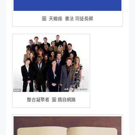
圖 天蠍座 書法 司徒長卿
整合凝聚者 圖 摘自網路