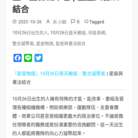
結合
0
Tagged
2023-10-26
米 小歐
,
,
,
10月26日出生的人
10月26日是天蠍座
司徒長卿
,
,
整合凝聚者
星座物語
星座與書法結合
Facebook
Line
Twitter
『星座物語』10月26日是天蠍座：整合凝聚者
| 星座與
書法結合
10月26日出生的人擁有特殊的才能，能改革、重組及管
理各種組織機構，例如俱樂部、運動隊伍、支委會團
體、商業公司甚至是組織更龐大的政治單位。不論是擔
任領導者的職務或是扮演重要的咨詢顧問，這一天出生
的人都能將團隊的向心力凝聚起來。