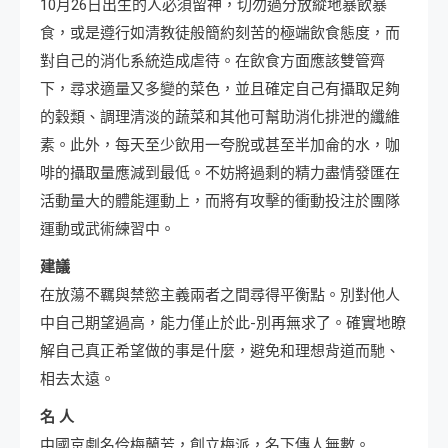
10月26日出生的人必須留神，切勿過分放縱地暴飲暴
食，或是遵行如清教徒般簡約刻苦的極端飲食態度，而
對自己的消化系統造成虐待。在飲食方面應該雙管齊
下，尋求適量又多變的菜色，並且確定自己有攝取足夠
的穀類、調理清淡的蔬菜和其他可幫助消化排泄的纖維
素。此外，每天至少飲用一夸脫或甚至半加侖的水，咖
啡的攝取量應減到最低。不妨將過剩的精力盡情發匯在
活動量大的體能運動上，而將有攻擊的衝動投注於團隊
運動或武術練習中。
建議
在放蕩不羈與禁慾主義兩者之間尋得平衡點。別對他人
中自己期望過高，能力僅止於此-別再無求了。確實地瞭
解自己真正希望做的事是什麼，避免和理想背道而馳、
相去太遠。
名 人
中國京劇名伶梅蘭芳，創立梅派，名下傳人無數。