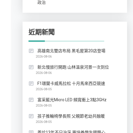
政治
近期新聞
高雄南北雙店布局 黑毛屋第20店登場
2026-08-06
新北慢旅行開跑 山林溫泉河景一次到位
2026-08-06
F1環蘭卡威馬拉松 十月馬來西亞競速
2026-08-05
富采藍光Micro LED 頻寬衝上3點3GHz
2026-08-05
孩子推輪椅學長照 父親節老幼共融暖
2026-08-05
義診13年不只治牙 更培養學生國際心