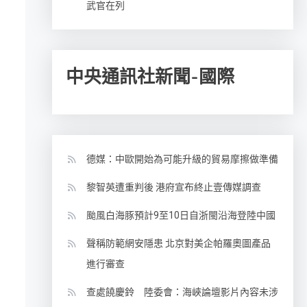
武官在列
中央通訊社新聞-國際
德媒：中歐開始為可能升級的貿易摩擦做準備
黎智英遭重判後 港府宣布終止壹傳媒調查
颱風白海豚預計9至10日自浙閩沿海登陸中國
聲稱防範網安隱患 北京對美企帕羅奧圖產品
進行審查
查處饒慶鈴 陸委會：海峽論壇影片內容未涉