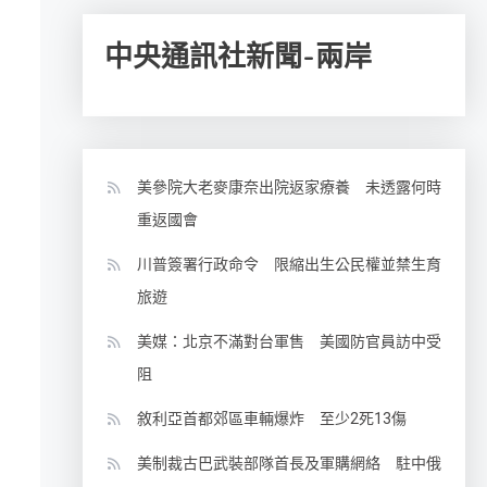
中央通訊社新聞-兩岸
美參院大老麥康奈出院返家療養 未透露何時
重返國會
川普簽署行政命令 限縮出生公民權並禁生育
旅遊
美媒：北京不滿對台軍售 美國防官員訪中受
阻
敘利亞首都郊區車輛爆炸 至少2死13傷
美制裁古巴武裝部隊首長及軍購網絡 駐中俄