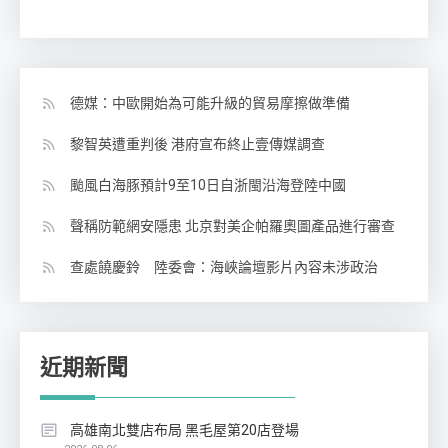
德媒：中歐開始為可能升級的貿易摩擦做準備
黎智英遭重判後 港府宣布終止壹傳媒調查
颱風白海豚預計9至10日自浙閩沿海登陸中國
聲稱防範網安隱患 北京對美企帕羅奧圖產品進行審查
查處饒慶鈴 陸委會：海峽論壇影片內容未涉政治
近期新聞
高雄南北雙店布局 黑毛屋第20店登場