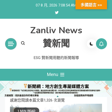
Skip
多國語言 »»
07 8 月, 2026
7:08:55 AM
to
content
Zanliv News
贊新聞
ESG 贊新聞用聽的新聞報導
Menu
感謝您閱讀本篇文章1,326 次瀏覽
1 MIN READ