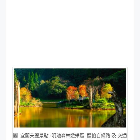
圖 宜蘭美麗景點 -明池森林遊樂區 翻拍自網路 及 交通