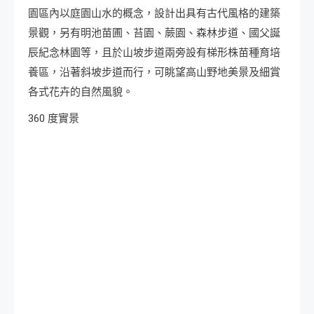
園區內以庭園山水的概念，設計出具有古代風格的建築
景觀，另有明池苗圃、苔園、蕨園、森林步道、國父誕
辰紀念林園等，且於山坡步道兩旁設有梯形株苗種育培
養區，沿著斜坡步道而行，可眺望高山野地美景及細賞
各式花卉的自然風貌。
360 度實景