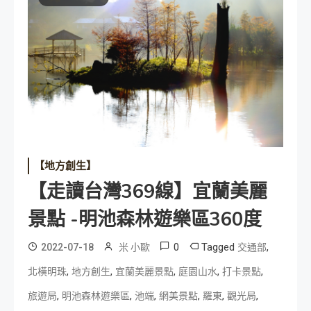
【地方創生】
【走讀台灣369線】宜蘭美麗
景點 -明池森林遊樂區360度
0
Tagged
,
2022-07-18
米 小歐
交通部
,
,
,
,
,
北橫明珠
地方創生
宜蘭美麗景點
庭園山水
打卡景點
,
,
,
,
,
,
旅遊局
明池森林遊樂區
池端
網美景點
羅東
觀光局