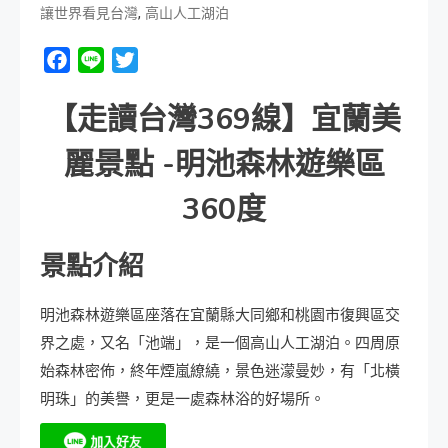
,
讓世界看見台灣
高山人工湖泊
Facebook
Line
Twitter
【走讀台灣369線】宜蘭美
麗景點 -明池森林遊樂區
360度
景點介紹
明池森林遊樂區座落在宜蘭縣大同鄉和桃園市復興區交
界之處，又名「池端」，是一個高山人工湖泊。四周原
始森林密佈，終年煙嵐繚繞，景色迷濛曼妙，有「北橫
明珠」的美譽，更是一處森林浴的好場所。