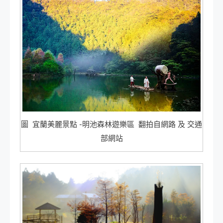
圖 宜蘭美麗景點 -明池森林遊樂區 翻拍自網路 及 交通
部網站