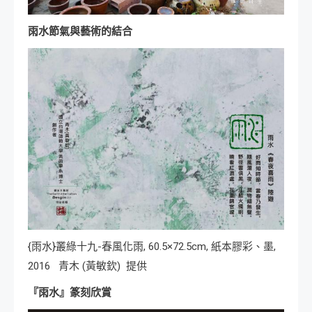
雨水節氣與藝術的結合
{雨水}叢綠十九-春風化雨, 60.5×72.5cm, 紙本膠彩、墨,
2016 青木 (黃敏欽) 提供
『雨水』篆刻欣賞