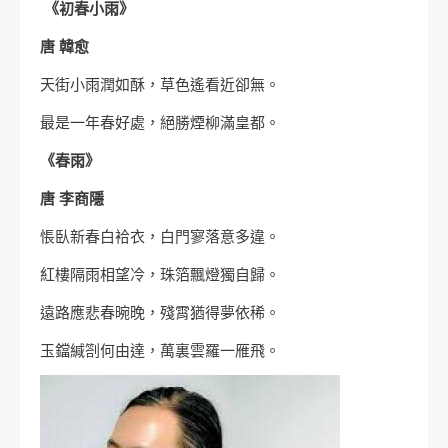
《初春小雨》
唐 韓愈
天街小雨潤如酥，草色遙看近卻無。
最是一年春好處，絕勝煙柳滿皇都。
《春雨》
唐 李商隱
悵臥新春白袷衣，白門寥落意多違。
紅樓隔雨相望冷，珠箔飄燈獨自歸。
遠路應悲春晼晚，殘霄猶得夢依稀。
玉鐺緘劄何由達，萬裏雲羅一雁飛。