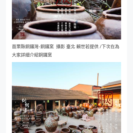
苗栗縣銅鑼灣-銅鑼窯 攝影 臺北 賴世若提供 /下次在為
大家詳細介紹銅鑼窯