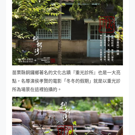
苗栗縣銅鑼鄉著名的文化古蹟『重光診所』也是一大亮
點，名導演侯孝賢的電影「冬冬的假期」就是以重光診
所為場景在這裡拍攝的。