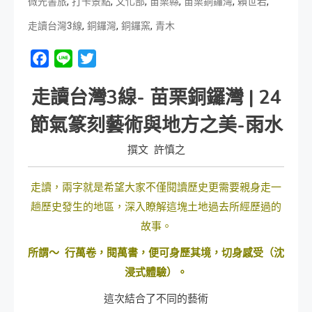
,
,
,
,
,
,
微光書旅
打卡景點
文化部
苗栗縣
苗栗銅鑼灣
賴世若
,
,
,
走讀台灣3線
銅鑼灣
銅鑼窯
青木
Facebook
Line
Twitter
走讀台灣3線- 苗栗銅鑼灣 |
24
節氣篆刻藝術與地方之美-雨水
撰文 許慎之
走讀，兩字就是希望大家不僅閱讀歷史更需要親身走一
趟歷史發生的地區，深入瞭解這塊土地過去所經歷過的
故事。
所謂～
行萬卷，閱萬書，便可身歷其境，切身感受（沈
浸式體驗）。
這次結合了不同的藝術