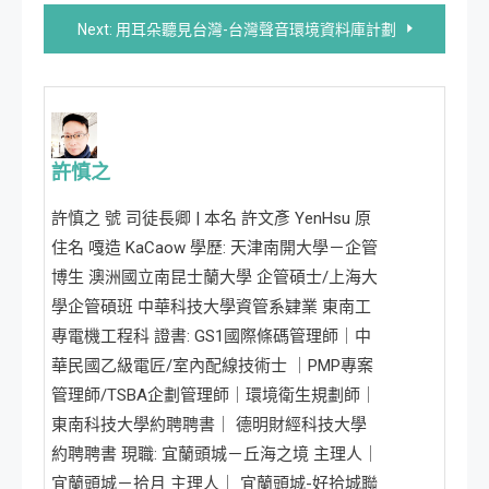
章
Next:
用耳朵聽見台灣-台灣聲音環境資料庫計劃
導
覽
許慎之
許慎之 號 司徒長卿 | 本名 許文彥 YenHsu 原
住名 嘎造 KaCaow 學歷: 天津南開大學－企管
博生 澳洲國立南昆士蘭大學 企管碩士/上海大
學企管碩班 中華科技大學資管系肄業 東南工
專電機工程科 證書: GS1國際條碼管理師｜中
華民國乙級電匠/室內配線技術士 ｜PMP專案
管理師/TSBA企劃管理師｜環境衛生規劃師｜
東南科技大學約聘聘書｜ 德明財經科技大學
約聘聘書 現職: 宜蘭頭城－丘海之境 主理人｜
宜蘭頭城－拾月 主理人｜ 宜蘭頭城-好拾城聯