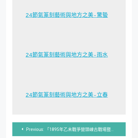
24節氣篆刻藝術與地方之美-驚蟄
24節氣篆刻藝術與地方之美-雨水
24節氣篆刻藝術與地方之美-立春
文
Previous:
「1895年乙未戰爭營頭崠古戰場暨吳氏宗祠」史蹟調查