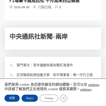
F1環蘭卡威馬拉松 十月馬來西亞競速
行腳日報
2026-08-05
0
中央通訊社新聞-兩岸
葉門軍方：青年運動恢復攻擊紅海港市
尼坦雅胡拒絕加薩方案 和平理事會：唯一可行之路
我們使用 cookie 為您提供最佳的網站體驗。您可以在
川普稱對伊朗採低調策略 法新：似暗示打消軍事打擊
settings
中詳細了解我們正在使用的 cookie 或將其關閉。
.
settings
與俄羅斯達諒解備忘錄 敘利亞接管2處俄基地民用設
Close GDPR Cookie Banner
同意
Reject
Settings
施