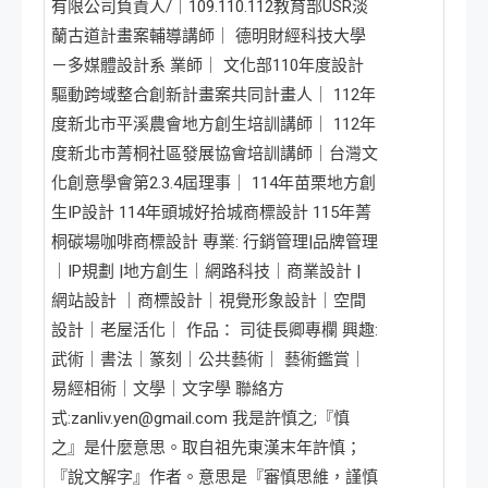
有限公司負責人/｜109.110.112教育部USR淡
蘭古道計畫案輔導講師｜ 德明財經科技大學
－多媒體設計系 業師｜ 文化部110年度設計
驅動跨域整合創新計畫案共同計畫人｜ 112年
度新北市平溪農會地方創生培訓講師｜ 112年
度新北市菁桐社區發展協會培訓講師｜台灣文
化創意學會第2.3.4屆理事｜ 114年苗栗地方創
生IP設計 114年頭城好拾城商標設計 115年菁
桐碳場咖啡商標設計 專業: 行銷管理|品牌管理
｜IP規劃 |地方創生｜網路科技｜商業設計 |
網站設計 ｜商標設計｜視覺形象設計｜空間
設計｜老屋活化｜ 作品： 司徒長卿專欄 興趣:
武術｜書法｜篆刻｜公共藝術｜ 藝術鑑賞｜
易經相術｜文學｜文字學 聯絡方
式:zanliv.yen@gmail.com 我是許慎之;『慎
之』是什麼意思。取自祖先東漢末年許慎；
『說文解字』作者。意思是『審慎思維，謹慎