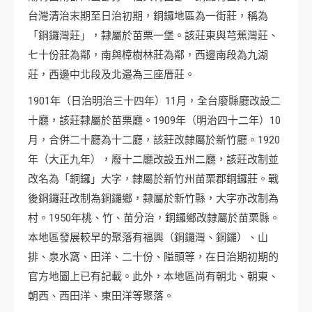
台灣清治末期至日治初期，銅鑼地區為一街莊，稱為
「銅鑼灣莊」，隸屬於苗栗一堡。該莊東與芎蕉灣莊、
七十份莊為鄰，南與樟樹林莊為鄰，西邊南段為九湖
莊，西邊中北段及北邉為三座厝莊。
1901年（日治明治三十四年）11月，全台廢縣廳改設二
十廳，該莊隸屬於苗栗廳。1909年（明治四十二年）10
月，合併二十廳為十二廳，該莊改隸屬於新竹廳。1920
年（大正九年），廢十二廳改設五州二廳，該莊改制並
改名為「銅鑼」大字，隸屬於新竹州苗栗郡銅鑼莊。戰
後銅鑼莊改制為銅鑼鄉，隸屬於新竹縣，大字亦改制為
村。1950年桃、竹、苗分治，銅鑼鄉改隸屬於苗栗縣。
本地區發展較早的聚落有福興（銅鑼灣、銅鑼）、山
排、泉水窩、田洋、二十份、隘頭等，在日治期初期的
官方地圖上已有記載。此外，本地區尚有朝北、朝東、
朝西、西田洋、東田洋等聚落。