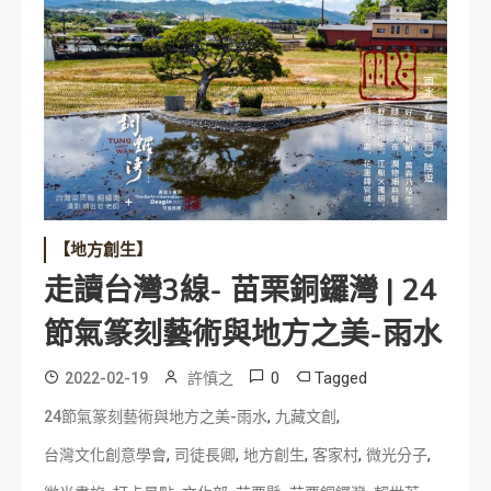
【地方創生】
走讀台灣3線- 苗栗銅鑼灣 | 24
節氣篆刻藝術與地方之美-雨水
0
Tagged
2022-02-19
許慎之
,
,
24節氣篆刻藝術與地方之美-雨水
九藏文創
,
,
,
,
,
台灣文化創意學會
司徒長卿
地方創生
客家村
微光分子