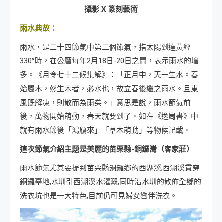
攝影
X
篆刻藝術
雨水典故：
雨水，是二十四節氣中第二個節氣，指太陽到達黃經
330°時，在公曆每年2月18日-20日之間，表示雨水的增
多。《月令七十二候集解》：「正月中，天一生水。春
始屬木，然生木者，必水也，故立春後繼之雨水。且東
風既解凍，則散而為雨矣。」意思是說，雨水節氣前
後，萬物開始萌動，春天就要到了。如在《逸周書》中
就有雨水節後「鴻鴈來」「草木萌動」等物候記載。
這次節氣介紹主題是美麗的苗栗縣-銅鑼灣（客家莊）
雨水節氣尤其要提到苗栗縣銅鑼鄉的西湖溪,西湖溪貫穿
銅鑼臺地,水圳引西湖溪水灌溉,同時沿水圳的散佈全鄉的
洗衣坑也是一大特色,目前仍可見婦女轡伴洗衣。