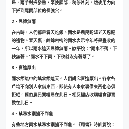
是，兩手對搓發熱，緊按腰部，稍停片刻，然後用力向
下搓到尾閭部位的長強穴。
2、忌諱無雨
在古時，人們都是看天吃飯。雨水是農民盼望老天恩賜
的禮物。春天裏，綿綿密密的雨水表示今年將是豐收的
一年，所以雨水這天忌諱無雨。諺語說：“雨水不落，下
秧無著。”雨水不下雨，下秧就沒有著落了。
3、喜進厭出
雨水節氣中的填倉節這天。人們講究喜進厭出。各家各
戶均不向別人家借東西，即使有人來家裏借東西也必須
拒絕。舊俗農民賣糧忌在此日。相反糧店收購糧食卻喜
歡在此日。
4、禁忌水獺捕不到魚
有些地方雨水禁忌水獺捕不到魚。《周書》時訓篇說：