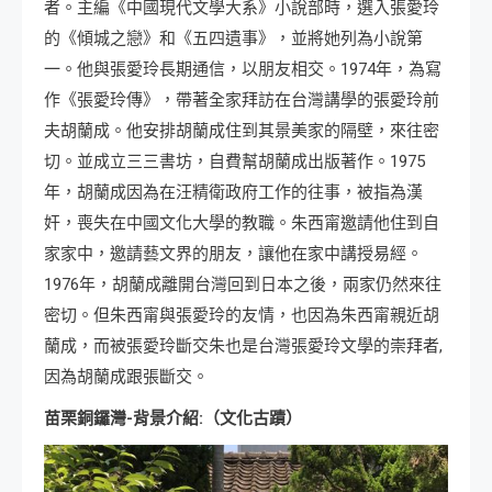
者。主編《中國現代文學大系》小說部時，選入張愛玲
的《傾城之戀》和《五四遺事》，並將她列為小說第
一。他與張愛玲長期通信，以朋友相交。1974年，為寫
作《張愛玲傳》，帶著全家拜訪在台灣講學的張愛玲前
夫胡蘭成。他安排胡蘭成住到其景美家的隔壁，來往密
切。並成立三三書坊，自費幫胡蘭成出版著作。1975
年，胡蘭成因為在汪精衛政府工作的往事，被指為漢
奸，喪失在中國文化大學的教職。朱西甯邀請他住到自
家家中，邀請藝文界的朋友，讓他在家中講授易經。
1976年，胡蘭成離開台灣回到日本之後，兩家仍然來往
密切。但朱西甯與張愛玲的友情，也因為朱西甯親近胡
蘭成，而被張愛玲斷交朱也是台灣張愛玲文學的崇拜者,
因為胡蘭成跟張斷交。
苗栗銅鑼灣-背景介紹:（文化古蹟）