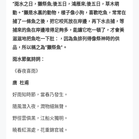
“雨水之日，獺祭魚;後五日，鴻雁來;後五日，草木萌
動。”獺是水裏的動物，樣子像小狗，喜歡吃魚，常常在
捕了一條魚之後，把它咬死放在岸邊，再下水去捕，等
捕來的魚在岸邊堆得足夠多，能讓它吃一頓了，才會美
滋滋地把魚吃一下肚：，因為魚排列得像祭神時的供
品，所以稱之為“獺祭魚”。
雨水節氣詩詞：
《春夜喜雨》
唐 杜甫
好雨知時節，當春乃發生。
隨風潛入夜，潤物細無聲。
野徑雲俱黑，江船火獨明。
曉看紅濕處，花重錦官城。