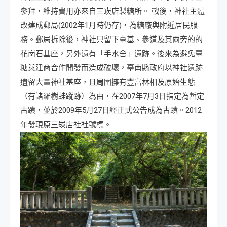
參拜
，維持費用亦來自三崁店製糖所
。 戰後，神社主體
改建成郵局(2002年1月時仍存
)，為糖廠與附近居民服
務。郵局拆除後，神社只留下臺基、參道及其兩旁的的
花崗石基座，另外還有「手水舍」遺跡
。後來為避免臺
糖與建商合作開發而造成破壞，臺南縣政府以神社遺跡
遺留大量神社基座，且周圍擁有豐富林相及原始生態
（有諸羅樹蛙蹤跡）為由，在2007年7月3日指定為暫定
古蹟，並於2009年5月27日經正式公告成為古蹟
。2012
年發現原三崁店社社號標。