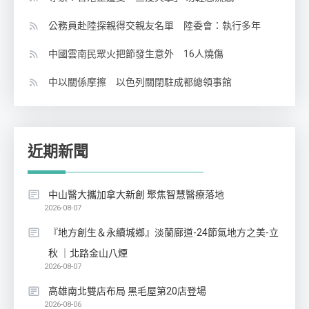
公務員赴陸探親得交親友名單 陸委會：執行多年
中國雲南民眾火把節發生意外 16人燒傷
中以關係摩擦 以色列關閉駐成都總領事館
近期新聞
中山醫大攜加拿大新創 聚焦智慧醫療落地
2026-08-07
『地方創生＆永續城鄉』淡蘭廊道-24節氣地方之美-立
秋 ｜北路金山八煙
2026-08-07
高雄南北雙店布局 黑毛屋第20店登場
2026-08-06