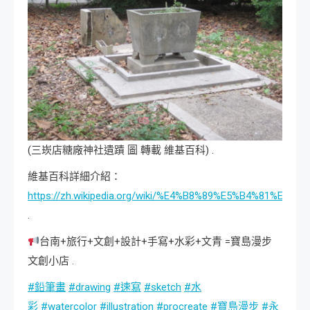
(三崁店糖廠神社遺蹟 圖 轉載 維基百科) .
維基百科詳細介紹：
https://zh.wikipedia.org/wiki/%E4%B8%89%E5%B4%81%E5
.
台南+旅行+文創+設計+手寫+水彩+文青 =寶島漫步
文創小店 .
#鉛筆畫
#drawing
#速寫
#sketch
#水
彩
#watercolor
#illustration
#procreate
#寶島漫步
#永