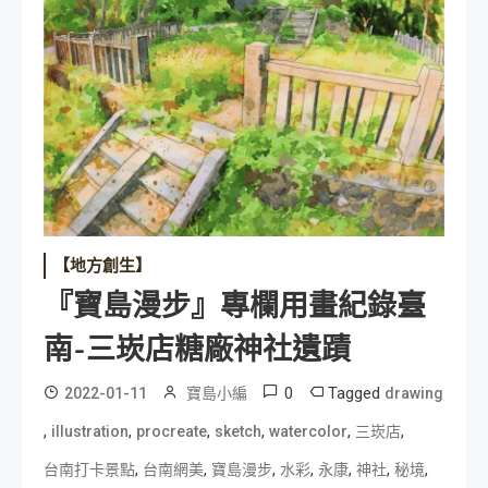
【地方創生】
『寶島漫步』專欄用畫紀錄臺
南-三崁店糖廠神社遺蹟
0
Tagged
2022-01-11
寶島小編
drawing
,
,
,
,
,
,
illustration
procreate
sketch
watercolor
三崁店
,
,
,
,
,
,
,
台南打卡景點
台南網美
寶島漫步
水彩
永康
神社
秘境