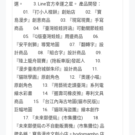
選。 3. Line官方幸運之星。 產品開發：
01. 『打小人椪餅』創始店 02. 『寶
島漫步』創意商品 03. 『現寫現賣』手寫
商品 04. 『臺灣娃娃詩涵』可動關節娃娃
05. 『Q版臺灣娃娃』周邊商品 06.
『安平劍獅』導覽地圖 07. 『翻轉字』設
計商品 08. 『組合字』設計商品 09.
『陸上龍舟競賽』(拖板車版)發起人 10.
『漫步臺南府城御朱印』設計商品 11.
『貓咪學園』原創角色 12. 『奧運小喵』
原創角色 13. 『用藝術走讀臺灣』系列電
繪水彩畫 14. 『握壽司橡皮擦』專利文具
商品 15. 『台江內海古地圖(貓市民版)』
巨幅地圖 16. 『貓咪海盜團』繪本創作
17. 『未來郵便局』(市集攤位) 18.
『未來郵便局の不自動販賣機』(市集攤位) 品
牌名稱：寶島漫步文創小店。bodomambo 店