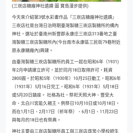
(三崁店糖廠神社遺蹟 圖 寶島漫步提供) .
今天來介紹第3號水彩畫作品『三崁店糖廠神社遺蹟』 .
三崁店社是台灣日治時期臺灣製糖三崁店製糖所的構內
神社，選址於臺南州新豐郡永康庄三崁店313番地
之臺
灣製糖三崁店製糖所內(今台南市永康區三民街79巷附近
原永康糖廠內)興建。
由臺灣製糖三崁店製糖所的員工一起在昭和6年（1931)
年2月申請建立許可，並於同月18日取得許可，耗資
2800圓。於昭和5年（1930年）10月25日動工，昭和6年
（1931年）5月16日完工
，昭和6年（1931年）5月18日
或5月20日
鎮座。 社格為社，祭祀天照大神、豐受大
命、北白川宮能久親王
。例祭日10月10日
或10月18日，
而在1月1日、2月17日（
祈年祭
）、6月1日、11月23日
與每月的18日也有祭典。
神社主要由三崁店製糖所員工與三崁店尋常小學校師生