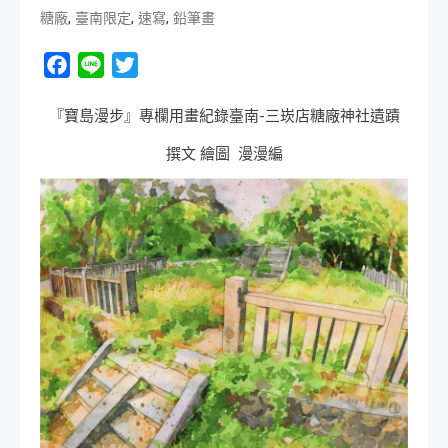
,
,
,
糖廠
臺南限定
速寫
鉛筆畫
Facebook
Line
Twitter
『寶島漫步』專欄用畫紀錄臺南-三崁店糖廠神社遺蹟
撰文 繪圖 漫漫編