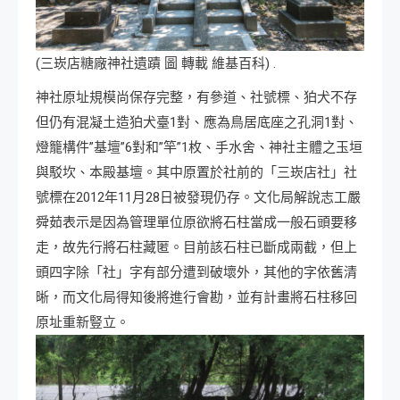
(三崁店糖廠神社遺蹟 圖 轉載 維基百科) .
神社原址規模尚保存完整，有參道、社號標、狛犬不存
但仍有混凝土造狛犬臺1對、應為鳥居底座之孔洞1對、
燈籠構件”基壇”6對
和”竿”1枚
、手水舍、神社主體之玉垣
與駁坎、本殿基壇。其中原置於社前的「三崁店社」社
號標在2012年11月28日被發現仍存。文化局解說志工嚴
舜茹表示是因為管理單位原欲將石柱當成一般石頭要移
走，故先行將石柱藏匿。目前該石柱已斷成兩截，但上
頭四字除「社」字有部分遭到破壞外，其他的字依舊清
晰，而文化局得知後將進行會勘，並有計畫將石柱移回
原址重新豎立
。