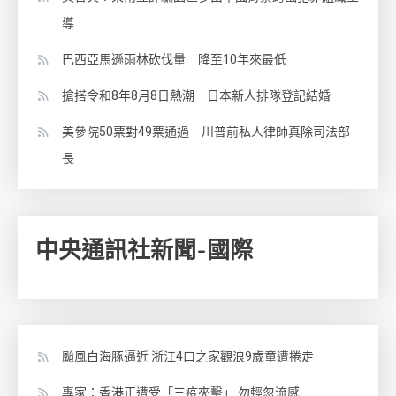
導
巴西亞馬遜雨林砍伐量 降至10年來最低
搶搭令和8年8月8日熱潮 日本新人排隊登記結婚
美參院50票對49票通過 川普前私人律師真除司法部
長
中央通訊社新聞-國際
颱風白海豚逼近 浙江4口之家觀浪9歲童遭捲走
專家：香港正遭受「三疫夾擊」 勿輕忽流感