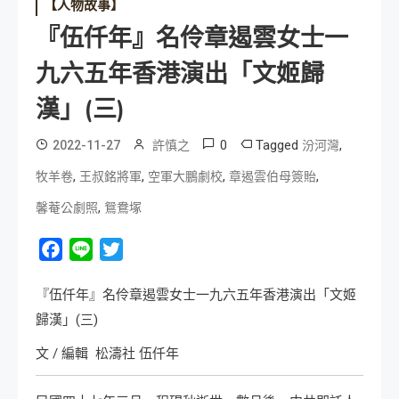
【人物故事】
『伍仟年』名伶章遏雲女士一
九六五年香港演出「文姬歸
漢」(三)
0
Tagged
,
2022-11-27
許慎之
汾河灣
,
,
,
,
牧羊卷
王叔銘將軍
空軍大鵬劇校
章遏雲伯母簽貽
,
馨菴公劇照
鴛鴦塚
Facebook
Line
Twitter
『伍仟年』名伶章遏雲女士一九六五年香港演出「文姬
歸漢」(三)
文 / 編輯 松濤社 伍仟年