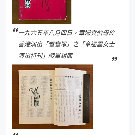
一九六五年八月四日，章遏雲伯母於
香港演出「鴛鴦塚」之「章遏雲女士
演出特刊」戲單封面