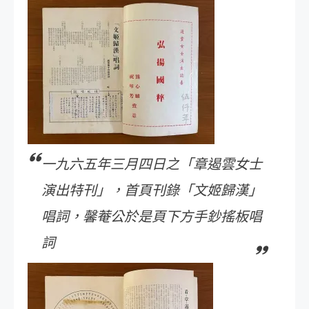
一九六五年三月四日之「章遏雲女士
演出特刊」，首頁刊錄「文姬歸漢」
唱詞，馨菴公於是頁下方手鈔搖板唱
詞