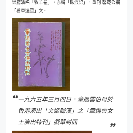
樂廳演唱「牧羊卷」，亦稱「硃痕記」，重刊 馨菴公撰
「看章遏雲」文。
一九六五年三月四日，章遏雲伯母於
香港演出「文姬歸漢」之「章遏雲女
士演出特刊」戲單封面