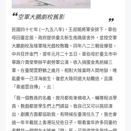
空軍大鵬劇校舊影
民國四十七年 (一九五八年)，王叔銘將軍安排下，章伯
母回臺定居，政府提供臺北新生南路居舍外，並授空軍
大鵬劇校及陸軍陸光戲校教職。同年八二三戰役爆發，
中共狂炸金門，翌年元月二十五日，章伯母於臺北市中
華路介壽堂舉辦平劇勞軍公演，收入捐援金馬前線三
軍。在臺閒雲野鶴之歲月，相對大陸當時人間地獄，唯
能慶幸一己浮海偷生，復悲大陸同道大劫難逃。且讀
「章遏雲自傳」，云：
「我一個教員的名義，按月都有束脩收入，輔導程派學
員，教戲都是學生們上門請益，我自己又可以挑班演
出，劇團方面都協助我，有時候在臺灣住久了，我也會
過一年半載就上香港玩兒些日子。眼看當年許多同臺的
老夥伴一個個在大陸被『鬪』死，可見得當年我這一個