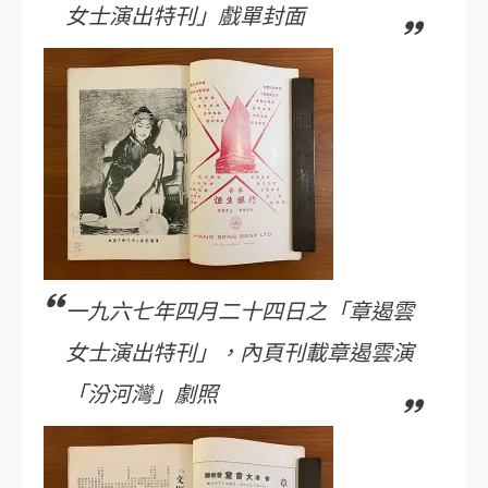
女士演出特刊」戲單封面
一九六七年四月二十四日之「章遏雲
女士演出特刊」，內頁刊載章遏雲演
「汾河灣」劇照