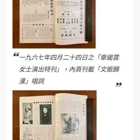
一九六七年四月二十四日之「章遏雲
女士演出特刊」，內頁刊載「文姬歸
漢」唱詞