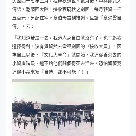
民國四十七年三月，程硯秋逝世。數月後，中共即託人
傳話，邀請回大陸，接收程硯秋之劇團，每月薪資一千
五百元，另配住宅。章伯母當刻推謝。且讀「章遏雲自
傳」，云：
「我知道若是一去，我這人身自由就沒有了，也幸虧我
選擇得對，沒有貿貿然去當程劇團的『接收大員』。因
為自此以後，『文化大革命』就開始，我這從香港去的
小資產階級，還不給他們鬪個得死去活來，恐怕留著我
這條小命來寫『自傳』都不可能了！ 」