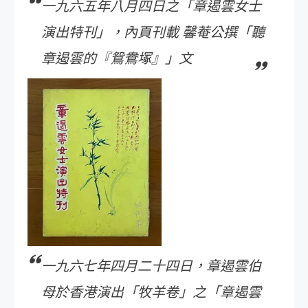
一九六五年八月四日之「章遏雲女士
演出特刊」，內頁刊載 馨菴公撰「聽
章遏雲的『鴛鴦塚』」文
一九六七年四月二十四日，章遏雲伯
母於香港演出「牧羊卷」之「章遏雲