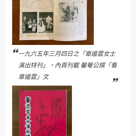
一九六五年三月四日之「章遏雲女士
演出特刊」，內頁刊載 馨菴公撰「看
章遏雲」文