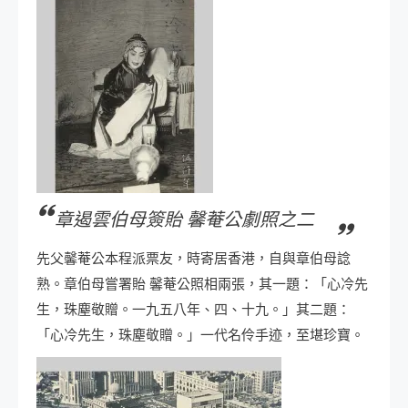
章遏雲伯母簽貽 馨菴公劇照之二
先父馨菴公本程派票友，時寄居香港，自與章伯母諗
熟。章伯母嘗署貽 馨菴公照相兩張，其一題：「心冷先
生，珠塵敬贈。一九五八年、四、十九。」其二題：
「心冷先生，珠塵敬贈。」一代名伶手迹，至堪珍寶。