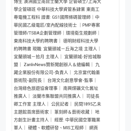
博生 澳洲國立南昆士蘭大學 企管碩士/上海大
學企管碩班 中華科技大學資管系肄業 東南工
專電機工程科 證書: GS1國際條碼管理師｜中
華民國乙級電匠/室內配線技術士 ｜PMP專案
管理師/TSBA企劃管理師｜環境衛生規劃師｜
東南科技大學約聘聘書｜ 德明財經科技大學
約聘聘書 現職: 宜蘭頭城－丘海之境 主理人｜
宜蘭頭城－拾月 主理人｜ 宜蘭頭城-好拾城聯
盟｜ ZanlivNews贊新聞創辦人＆總編輯｜ 九
藏企業股份有限公司-負責人｜ 北京當代翰墨
藝術院-副院長｜ 台灣文化創意學會-監事｜
台灣綠色旅遊協會理事｜ 南興煤礦文化舊址
推廣人｜ 淡蘭市集聯盟共同推廣人｜ 司徒長
卿工作室 主理人｜ 公民記者｜ 民間1895乙未
主題館首席藝術家｜ 篆刻師＆藝術收藏｜ 地
方創生計畫主持人｜ 經歷: 中華民國空軍職業
軍人｜ 硬體、軟體研發、MIS工程師｜ 網頁