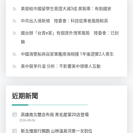
美發給中國留學生簽證大減3成 美智庫：有助國安
中共出入境新規 陸委會：科技從業者風險較高
國台辦「台青e家」有個資外洩等風險 陸委會：已封
鎖
中國海警船與自家軍艦南海相撞 1年後證實2人喪生
美中競爭升溫 分析：不影響美中領導人互動
近期新聞
高雄南北雙店布局 黑毛屋第20店登場
2026-08-06
新北慢旅行開跑 山林溫泉河景一次到位