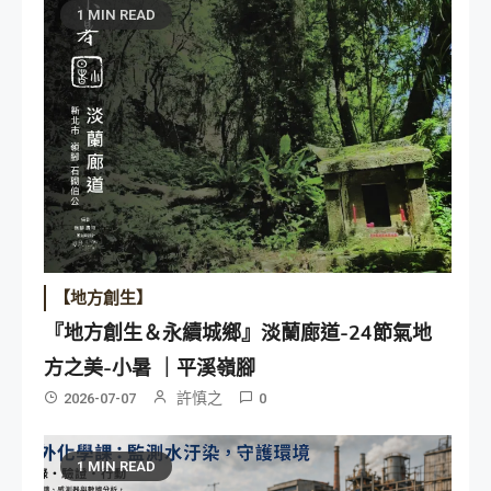
1 MIN READ
【地方創生】
『地方創生＆永續城鄉』淡蘭廊道-24節氣地
方之美-小暑 ｜平溪嶺腳
許慎之
2026-07-07
0
1 MIN READ