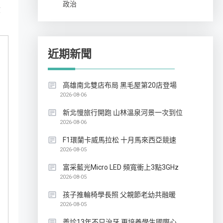
政治
積
近期新聞
高雄南北雙店布局 黑毛屋第20店登場
2026-08-06
新北慢旅行開跑 山林溫泉河景一次到位
2026-08-06
F1環蘭卡威馬拉松 十月馬來西亞競速
2026-08-05
富采藍光Micro LED 頻寬衝上3點3GHz
2026-08-05
孩子推輪椅學長照 父親節老幼共融暖
2026-08-05
義診13年不只治牙 更培養學生國際心