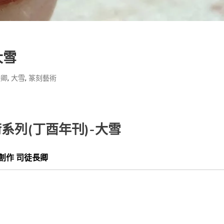
大雪
,
,
長卿
大雪
篆刻藝術
術系列
(丁酉年刊)
-大雪
 創作 司徒長卿