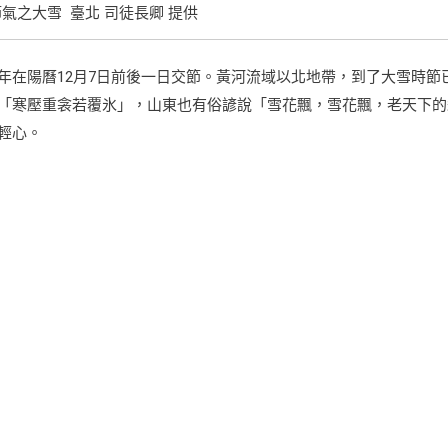
氣之大雪 臺北 司徒長卿 提供
年在陽曆12月7日前後一日交節。黃河流域以北地帶，到了大雪時節
「寒壓重衾若覆氷」，山東也有俗諺說「雪花飄，雪花飄，老天下的
輕心。