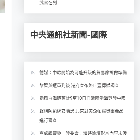
武官在列
中央通訊社新聞-國際
德媒：中歐開始為可能升級的貿易摩擦做準備
黎智英遭重判後 港府宣布終止壹傳媒調查
颱風白海豚預計9至10日自浙閩沿海登陸中國
聲稱防範網安隱患 北京對美企帕羅奧圖產品
進行審查
查處饒慶鈴 陸委會：海峽論壇影片內容未涉