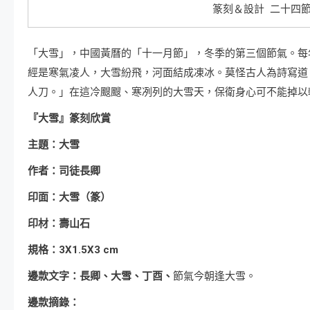
篆刻＆設計 二十四節
「大雪」，中國黃曆的「十一月節」，冬季的第三個節氣。每
經是寒氣凌人，大雪紛飛，河面結成凍冰。莫怪古人為詩寫道
人刀。」在這冷颼颼、寒冽列的大雪天，保衛身心可不能掉以
『大雪』篆刻欣賞
主題：
大雪
作者：司徒長卿
印面：
大雪
（篆）
印材：壽山石
規格：3X1.5X3 cm
邊款文字：長卿、
大雪
、丁酉、
節氣今朝逢大雪。
邊款摘錄：