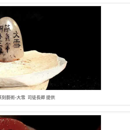
篆刻藝術-大雪 司徒長卿 提供