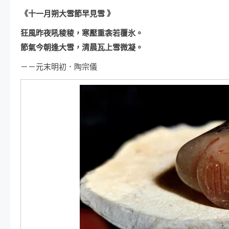
《十一月朔
大雪
節早見雪
》
狂風昨夜吼稜稜，寒壓重衾若覆氷。
節氣今朝逢
大雪
，清晨瓦上雪微凝。
－－元末明初．陶宗儀