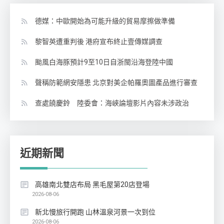
德媒：中歐開始為可能升級的貿易摩擦做準備
黎智英遭重判後 港府宣布終止壹傳媒調查
颱風白海豚預計9至10日自浙閩沿海登陸中國
聲稱防範網安隱患 北京對美企帕羅奧圖產品進行審查
查處饒慶鈴 陸委會：海峽論壇影片內容未涉政治
近期新聞
高雄南北雙店布局 黑毛屋第20店登場
2026-08-06
新北慢旅行開跑 山林溫泉河景一次到位
2026-08-06