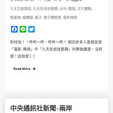
,
,
,
,
,
九天文創園區
九天民俗技藝團
台中
戰鼓
文化體驗
,
,
,
,
瘋藝陣
瘋體驗
親子
親子體驗營
電影陣頭
Facebook
Line
Twitter
對哇怕！！咚咚～咚、咚咚～咚！ 相信許多人直覺就是
「電影-陣頭」中「九天民俗技藝團」的擊鼓畫面，沒有
錯！這就是 […]
Read More
中央通訊社新聞-兩岸