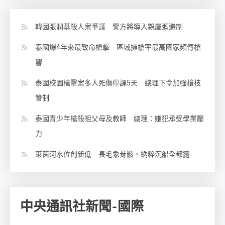
韓國張潤基殺人案爭議 警方將導入親屬迴避制
泰國爆4年來最致命槍擊 區域擁槍率最高國家頻傳槍
響
泰國校園槍擊案多人死傷停課5天 總理下令加強槍枝
管制
泰國青少年槍殺祖父母及教師 總理：嫌犯承受學業壓
力
萊茵河水位創新低 長毛象骨骸、納粹沉船全都露
中央通訊社新聞-國際