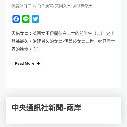
,
,
,
伊麗莎白二世
白金漢宮
英國女王
菲立普親王
Facebook
Line
Twitter
天佑女皇：英國女王伊麗莎白二世的前半生（二） 史上
登基最久，治理最久的女皇-伊麗莎女皇二世，她見證世
界的進步， […]
Read More
中央通訊社新聞-兩岸