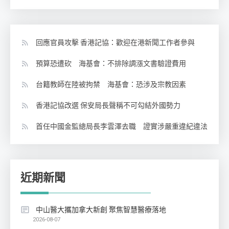
回應官員攻擊 香港記協：歡迎在港新聞工作者參與
預算恐遭砍 海基會：不排除調漲文書驗證費用
台籍教師在陸被拘禁 海基會：恐涉及宗教因素
香港記協改選 保安局長聲稱不可勾結外國勢力
首任中國金監總局長李雲澤去職 證實涉嚴重違紀違法
近期新聞
中山醫大攜加拿大新創 聚焦智慧醫療落地
2026-08-07