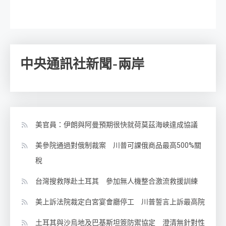
中央通訊社新聞-兩岸
美官員：伊朗與阿曼預期很快就荷莫茲海峽達成協議
美參院通過對俄制裁案 川普可課俄商品最高500%關
稅
台灣搜救隊赴土耳其 參加無人機整合激流救援訓練
美上訴法院裁定白宮宴會廳停工 川普誓言上訴最高院
土耳其與沙烏地及巴基斯坦簽防禦協定 澄清無針對性