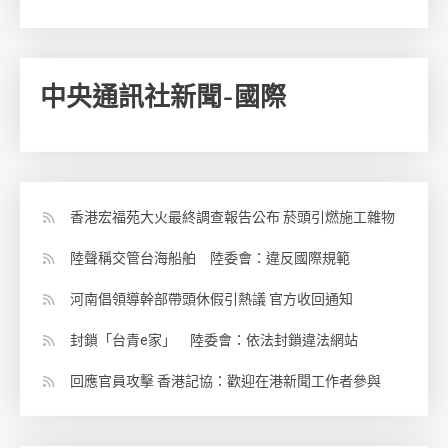
中央通訊社新聞-國際
香港宏福苑大火最終調查報告公布 菸頭引燃施工雜物
陸聲稱交管台海船舶 陸委會：違反國際規範
河南倡領導幹部帶頭休假引熱議 官方收回通知
封鎖「台青e家」 陸委會：依法封鎖違法網站
回應官員攻擊 香港記協：歡迎在港新聞工作者參與