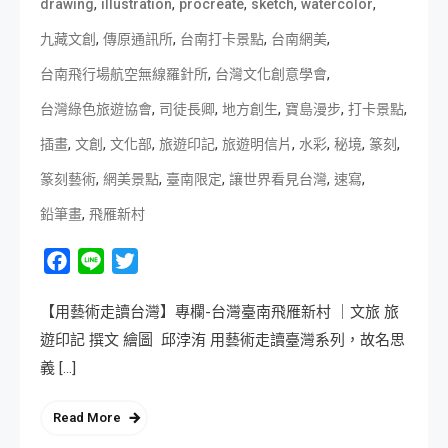
,
,
,
,
,
drawing
illustration
procreate
sketch
watercolor
,
,
,
,
九藏文創
傳原通訊所
台南打卡景點
台南網美
,
,
台南飛行場航空無線羅針所
台灣文化創意學會
,
,
,
,
,
台灣綠色旅遊協會
司徒長卿
地方創生
寶島漫步
打卡景點
,
,
,
,
,
,
,
,
插畫
文創
文化部
旅遊印記
旅遊明信片
水彩
秘境
篆刻
,
,
,
,
,
篆刻藝術
網美景點
臺南限定
讓世界看見台灣
速寫
,
鉛筆畫
飛雁新村
Facebook
Line
Twitter
【用藝術走讀台灣】專欄-台灣臺南飛雁新村 ｜文旅 旅
遊印記 撰文 繪圖 邱浡洧 用藝術走讀臺灣系列，故名思
義 […]
Read More