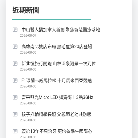
近期新聞
中山醫大攜加拿大新創 聚焦智慧醫療落地
2026-08-07
高雄南北雙店布局 黑毛屋第20店登場
2026-08-06
新北慢旅行開跑 山林溫泉河景一次到位
2026-08-06
F1環蘭卡威馬拉松 十月馬來西亞競速
2026-08-05
富采藍光Micro LED 頻寬衝上3點3GHz
2026-08-05
孩子推輪椅學長照 父親節老幼共融暖
2026-08-05
義診13年不只治牙 更培養學生國際心
2026-08-05