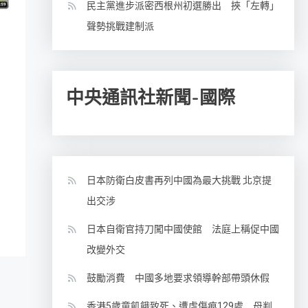
民主黨進步派密西根州初選勝出 挾「左轉」
聲勢挑戰建制派
中央通訊社新聞-國際
日本防衛白皮書再列中國為最大挑戰 北京提
出交涉
日本自衛官持刀闖中國使館 法庭上稱促中國
改變外交
鼓勵消費 中國多地要求領導幹部帶頭休假
香港5歲童飢餓致死、遭虐傷痕129處 母判