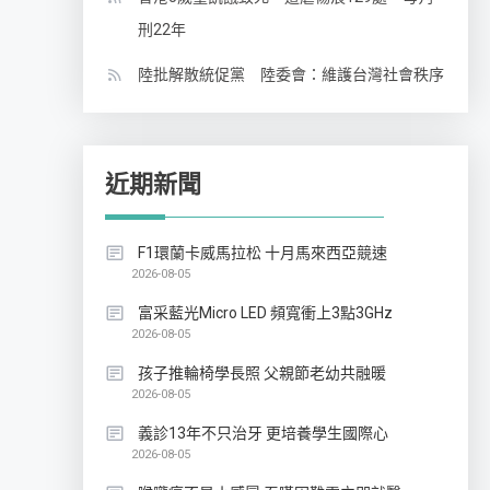
刑22年
陸批解散統促黨 陸委會：維護台灣社會秩序
近期新聞
F1環蘭卡威馬拉松 十月馬來西亞競速
2026-08-05
富采藍光Micro LED 頻寬衝上3點3GHz
2026-08-05
孩子推輪椅學長照 父親節老幼共融暖
2026-08-05
義診13年不只治牙 更培養學生國際心
2026-08-05