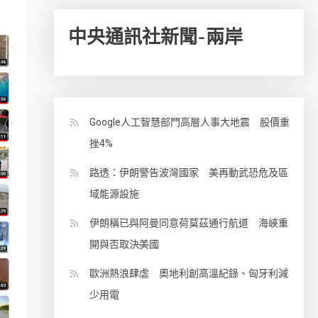
中央通訊社新聞-兩岸
Google人工智慧部門高層人事大地震 股價重
挫4%
路透：伊朗警告波灣國家 美再動武恐危及區
域能源設施
伊朗稱已與阿曼同意荷莫茲通行航道 海峽重
開與否取決美國
歐洲熱浪肆虐 奧地利創高溫紀錄、匈牙利減
少用電