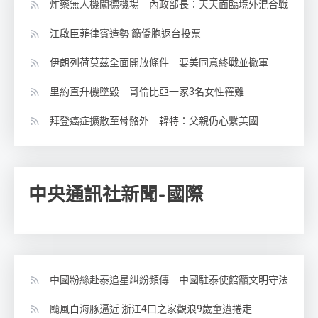
炸藥無人機闖德機場 內政部長：天天面臨境外混合戰
江啟臣菲律賓造勢 籲僑胞返台投票
伊朗列荷莫茲全面開放條件 要美同意終戰並撤軍
里約直升機墜毀 哥倫比亞一家3名女性罹難
拜登癌症擴散至骨骼外 韓特：父親仍心繫美國
中央通訊社新聞-國際
中國粉絲赴泰追星糾紛頻傳 中國駐泰使館籲文明守法
颱風白海豚逼近 浙江4口之家觀浪9歲童遭捲走