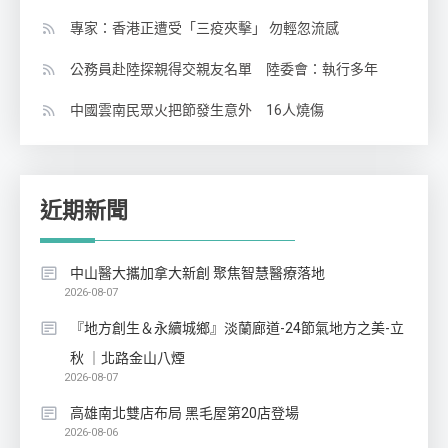
專家：香港正遭受「三疫夾擊」 勿輕忽流感
公務員赴陸探親得交親友名單 陸委會：執行多年
中國雲南民眾火把節發生意外 16人燒傷
近期新聞
中山醫大攜加拿大新創 聚焦智慧醫療落地
2026-08-07
『地方創生＆永續城鄉』淡蘭廊道-24節氣地方之美-立
秋 ｜北路金山八煙
2026-08-07
高雄南北雙店布局 黑毛屋第20店登場
2026-08-06