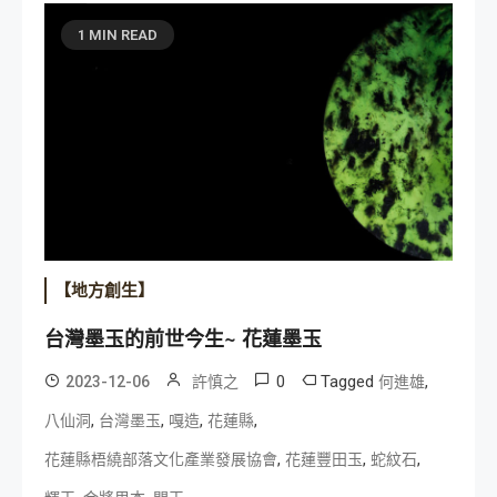
1 MIN READ
【地方創生】
台灣墨玉的前世今生~ 花蓮墨玉
0
Tagged
,
2023-12-06
許慎之
何進雄
,
,
,
,
八仙洞
台灣墨玉
嘎造
花蓮縣
,
,
,
花蓮縣梧繞部落文化產業發展協會
花蓮豐田玉
蛇紋石