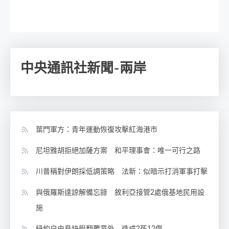
中央通訊社新聞-兩岸
葉門軍方：青年運動恢復攻擊紅海港市
尼坦雅胡拒絕加薩方案 和平理事會：唯一可行之路
川普稱對伊朗採低調策略 法新：似暗示打消軍事打擊
與俄羅斯達諒解備忘錄 敘利亞接管2處俄基地民用設
施
紐約自由島快艇翻覆意外 造成2死12傷