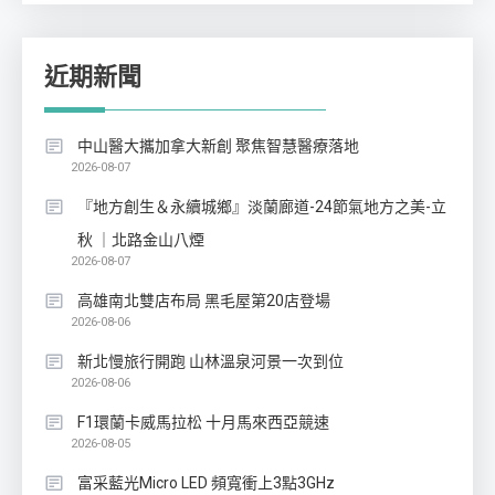
近期新聞
中山醫大攜加拿大新創 聚焦智慧醫療落地
2026-08-07
『地方創生＆永續城鄉』淡蘭廊道-24節氣地方之美-立
秋 ｜北路金山八煙
2026-08-07
高雄南北雙店布局 黑毛屋第20店登場
2026-08-06
新北慢旅行開跑 山林溫泉河景一次到位
2026-08-06
F1環蘭卡威馬拉松 十月馬來西亞競速
2026-08-05
富采藍光Micro LED 頻寬衝上3點3GHz