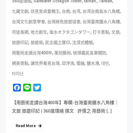
,
,
,
,
360度環繞
Saltwater Octagon Tower
tainan
Taiwan
,
,
,
,
,
九藏文創
伏見宮貞愛親王
台南
台湾
台湾台南盐水八角楼
,
,
,
台灣文化創意學會
台灣綠色旅遊協會
台灣臺南鹽水八角樓
,
,
,
,
,
司徒長卿
地方創生
塩水オクタゴンタワー
打卡景點
文旅
,
,
,
,
旅遊印記
旅遊局
民主國之寶印
沈浸式體驗
,
,
,
用藝術走讀台灣400年
篆刻藝術
統領義民各軍關防
,
,
,
,
,
,
網美景點
讓世界看見台灣
邱浡洧
電繪
鹽水港
대만
타이난
Facebook
Line
Twitter
【用藝術走讀台灣400年】專欄-台灣臺南鹽水八角樓｜
文旅 旅遊印記 | 360度環繞 撰文 許慎之 用藝術 […]
Read More