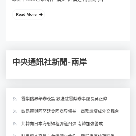
Read More
中央通訊社新聞-兩岸
雪梨僑界舉辦晚宴 歡送駐雪梨辦事處長吳正偉
敏昂萊與阿努廷會晤商界領袖 商務論壇成外交舞台
北韓向日本海射短程彈道飛彈 南韓加強警戒
駐墨爾本官員：台澳深化合作 發展相互依存關係