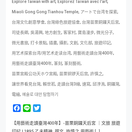
,
,
Explore Taiwan with art
Explorez Taïwan avec l'art
,
,
Miaoli Gong Gong Tianhou Temple
アートで台湾を探索
,
,
,
台灣文化創意學會
台灣綠色旅遊協會
台灣苗栗銅鑼天后宮
,
,
,
,
,
,
司徒長卿
吳湯興
地方創生
客家村
寶島漫步
微光分子
,
,
,
,
,
,
,
微光書旅
打卡景點
插畫
攝影
文創
文化部
旅遊印記
,
,
用艺术探索台湾/用艺术走读台湾
用藝術走讀台灣400年
,
,
,
用藝術走讀臺灣400年
篆刻
篆刻藝術
,
,
,
苗栗宮殿公功天ホウ宮殿
苗栗铜锣天后宫
許慎之
,
,
,
,
,
,
讓世界看見台灣
賴世若
走讀台灣3線
速寫
邱浡洧
銅鑼灣
,
電繪
예술로 대만 탐험하기
Facebook
Line
Twitter
【用藝術走讀臺灣400年】-苗栗銅鑼天后宮 ｜文旅 旅遊
印記 | 1895 乙未精神 撰文 許慎之 用藝術 […]