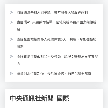
韓國張潤基殺人案爭議 警方將導入親屬迴避制
泰國爆4年來最致命槍擊 區域擁槍率最高國家頻傳槍
響
泰國校園槍擊案多人死傷停課5天 總理下令加強槍枝
管制
泰國青少年槍殺祖父母及教師 總理：嫌犯承受學業壓
力
萊茵河水位創新低 長毛象骨骸、納粹沉船全都露
中央通訊社新聞-國際