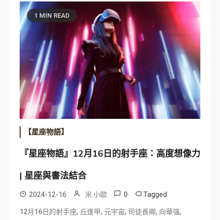
1 MIN READ
【星座物語】
『星座物語』12月16日的射手座：高度想像力
| 星座與書法結合
0
Tagged
2024-12-16
米 小歐
,
,
,
,
,
12月16日的射手座
丘逢甲
元宇宙
司徒長卿
向華強