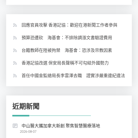
回應官員攻擊 香港記協：歡迎在港新聞工作者參與
預算恐遭砍 海基會：不排除調漲文書驗證費用
台籍教師在陸被拘禁 海基會：恐涉及宗教因素
香港記協改選 保安局長聲稱不可勾結外國勢力
首任中國金監總局長李雲澤去職 證實涉嚴重違紀違法
近期新聞
中山醫大攜加拿大新創 聚焦智慧醫療落地
2026-08-07