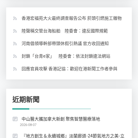
香港宏福苑大火最終調查報告公布 菸頭引燃施工雜物
陸聲稱交管台海船舶 陸委會：違反國際規範
河南倡領導幹部帶頭休假引熱議 官方收回通知
封鎖「台青e家」 陸委會：依法封鎖違法網站
回應官員攻擊 香港記協：歡迎在港新聞工作者參與
近期新聞
中山醫大攜加拿大新創 聚焦智慧醫療落地
2026-08-07
『地方創生＆永續城鄉』淡蘭廊道-24節氣地方之美-立