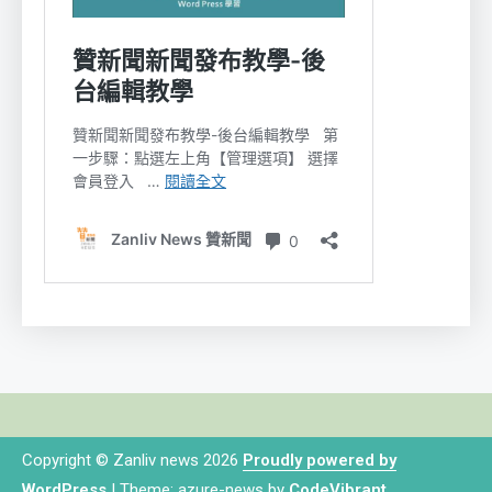
Copyright © Zanliv news 2026
Proudly powered by
WordPress
|
Theme: azure-news by
CodeVibrant
.