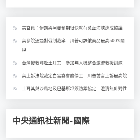
美官員：伊朗與阿曼預期很快就荷莫茲海峽達成協議
美參院通過對俄制裁案 川普可課俄商品最高500%關
稅
台灣搜救隊赴土耳其 參加無人機整合激流救援訓練
美上訴法院裁定白宮宴會廳停工 川普誓言上訴最高院
土耳其與沙烏地及巴基斯坦簽防禦協定 澄清無針對性
中央通訊社新聞-國際