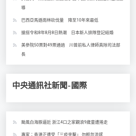
導
巴西亞馬遜雨林砍伐量 降至10年來最低
搶搭令和8年8月8日熱潮 日本新人排隊登記結婚
美參院50票對49票通過 川普前私人律師真除司法部
長
中央通訊社新聞-國際
颱風白海豚逼近 浙江4口之家觀浪9歲童遭捲走
專家：香港正遭受「三疫夾擊」 勿輕忽流感