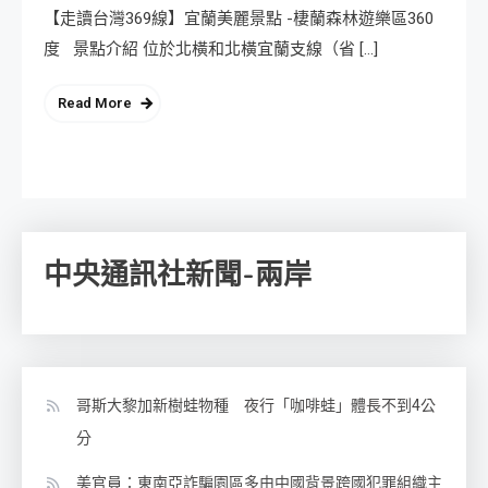
【走讀台灣369線】宜蘭美麗景點 -棲蘭森林遊樂區360
度 景點介紹 位於北橫和北橫宜蘭支線（省 […]
Read More
中央通訊社新聞-兩岸
哥斯大黎加新樹蛙物種 夜行「咖啡蛙」體長不到4公
分
美官員：東南亞詐騙園區多由中國背景跨國犯罪組織主