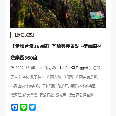
【原住民族】
【走讀台灣369線】宜蘭美麗景點 -棲蘭森林
遊樂區360度
0
Tagged
,
2022-12-05
米 小歐
交通部
,
,
,
,
,
唐太宗神木
孔子神木
宜蘭支線
宜蘭縣
宜蘭美麗景點
,
,
,
,
小泰山森林遊樂場
打卡景點
旅遊局
棲蘭森林遊樂區
,
,
,
,
猴頭菇
網美景點
蔣公行館
觀光局
讓世界看見台灣
Facebook
Line
Twitter