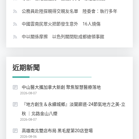
公務員赴陸探親得交親友名單 陸委會：執行多年
中國雲南民眾火把節發生意外 16人燒傷
中以關係摩擦 以色列關閉駐成都總領事館
近期新聞
中山醫大攜加拿大新創 聚焦智慧醫療落地
2026-08-07
『地方創生＆永續城鄉』淡蘭廊道-24節氣地方之美-立
秋 ｜北路金山八煙
2026-08-07
高雄南北雙店布局 黑毛屋第20店登場
2026-08-06