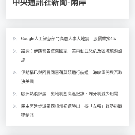
中央通訊社新聞-兩岸
Google人工智慧部門高層人事大地震 股價重挫4%
路透：伊朗警告波灣國家 美再動武恐危及區域能源設
施
伊朗稱已與阿曼同意荷莫茲通行航道 海峽重開與否取
決美國
歐洲熱浪肆虐 奧地利創高溫紀錄、匈牙利減少用電
民主黨進步派密西根州初選勝出 挾「左轉」聲勢挑戰
建制派