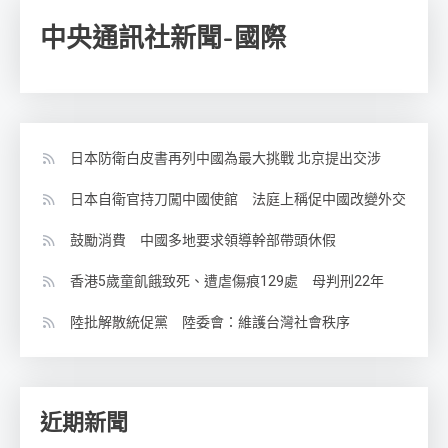
中央通訊社新聞-國際
日本防衛白皮書再列中國為最大挑戰 北京提出交涉
日本自衛官持刀闖中國使館 法庭上稱促中國改變外交
鼓勵消費 中國多地要求領導幹部帶頭休假
香港5歲童飢餓致死、遭虐傷痕129處 母判刑22年
陸批解散統促黨 陸委會：維護台灣社會秩序
近期新聞