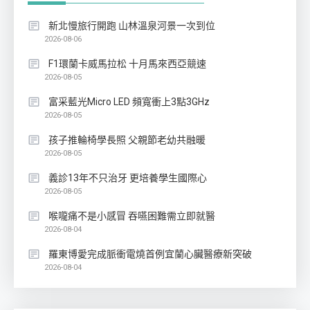
新北慢旅行開跑 山林溫泉河景一次到位
2026-08-06
F1環蘭卡威馬拉松 十月馬來西亞競速
2026-08-05
富采藍光Micro LED 頻寬衝上3點3GHz
2026-08-05
孩子推輪椅學長照 父親節老幼共融暖
2026-08-05
義診13年不只治牙 更培養學生國際心
2026-08-05
喉嚨痛不是小感冒 吞嚥困難需立即就醫
2026-08-04
羅東博愛完成脈衝電燒首例宜蘭心臟醫療新突破
2026-08-04