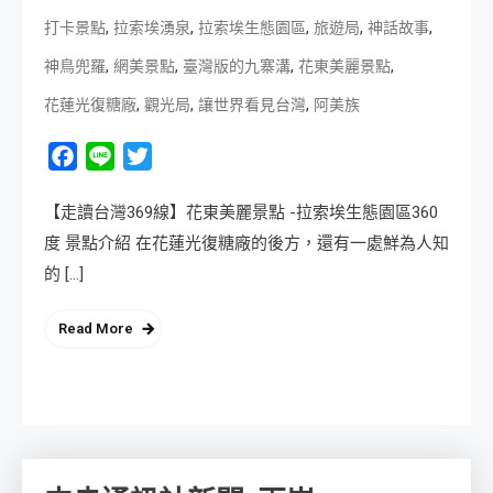
,
,
,
,
,
打卡景點
拉索埃湧泉
拉索埃生態園區
旅遊局
神話故事
,
,
,
,
神鳥兜羅
網美景點
臺灣版的九寨溝
花東美麗景點
,
,
,
花蓮光復糖廠
觀光局
讓世界看見台灣
阿美族
Facebook
Line
Twitter
【走讀台灣369線】花東美麗景點 -拉索埃生態園區360
度 景點介紹 在花蓮光復糖廠的後方，還有一處鮮為人知
的 […]
Read More