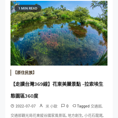
1 MIN READ
【原住民族】
【走讀台灣369線】花東美麗景點 -拉索埃生
態園區360度
0
Tagged
,
2022-07-07
米 小歐
交通部
,
,
,
交通部觀光局花東縱谷國家風景區
地方創生
小花石龍尾