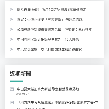
颱風白海豚逼近 浙江4口之家觀浪9歲童遭捲走
專家：香港正遭受「三疫夾擊」 勿輕忽流感
公務員赴陸探親得交親友名單 陸委會：執行多年
中國雲南民眾火把節發生意外 16人燒傷
中以關係摩擦 以色列關閉駐成都總領事館
近期新聞
中山醫大攜加拿大新創 聚焦智慧醫療落地
2026-08-07
『地方創生＆永續城鄉』淡蘭廊道-24節氣地方之美-立