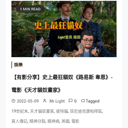
1 MIN READ
娛樂
【有影分享】史上最狂貓奴《路易斯 韋恩》-
電影《天才貓奴畫家》
0
Tagged
2022-05-09
Mr.Light
,
,
,
,
19世紀末
天才貓奴畫家
彼特貓
班尼迪克康柏拜區
,
,
,
,
真人傳記
精神分裂
精神病
英國
電影