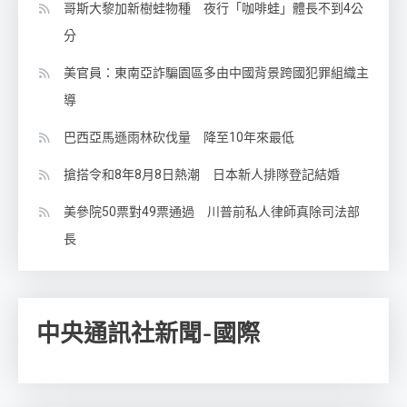
哥斯大黎加新樹蛙物種 夜行「咖啡蛙」體長不到4公
分
美官員：東南亞詐騙園區多由中國背景跨國犯罪組織主
導
巴西亞馬遜雨林砍伐量 降至10年來最低
搶搭令和8年8月8日熱潮 日本新人排隊登記結婚
美參院50票對49票通過 川普前私人律師真除司法部
長
中央通訊社新聞-國際