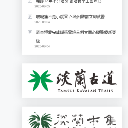
義診13年不只治牙 更培養學生國際心
2026-08-05
喉嚨痛不是小感冒 吞嚥困難需立即就醫
2026-08-04
羅東博愛完成脈衝電燒首例宜蘭心臟醫療新突
破
2026-08-04