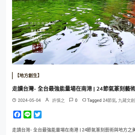
【地方創生】
走讀台灣- 全台最強能量場在南港 | 24節氣篆刻藝
0
Tagged
,
2024-05-04
許慎之
24節氣
九藏文創
Facebook
Line
Twitter
走讀台灣- 全台最強能量場在南港 | 24節氣篆刻藝術與地方之美