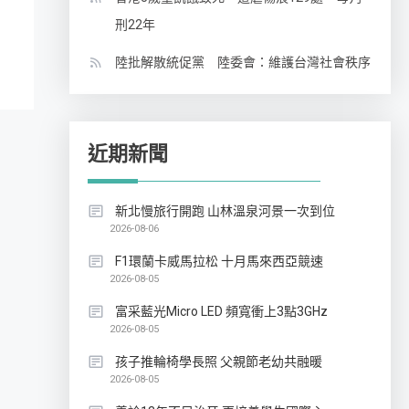
刑22年
陸批解散統促黨 陸委會：維護台灣社會秩序
近期新聞
新北慢旅行開跑 山林溫泉河景一次到位
2026-08-06
F1環蘭卡威馬拉松 十月馬來西亞競速
2026-08-05
富采藍光Micro LED 頻寬衝上3點3GHz
2026-08-05
孩子推輪椅學長照 父親節老幼共融暖
2026-08-05