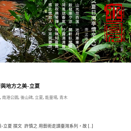
術與地方之美-立夏
,
,
,
,
,
南港公園
後山碑
立夏
能量場
青木
-立夏 撰文 許慎之 用藝術走讀臺灣系列，故 […]