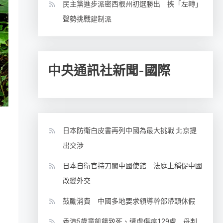
民主黨進步派密西根州初選勝出 挾「左轉」
聲勢挑戰建制派
中央通訊社新聞-國際
日本防衛白皮書再列中國為最大挑戰 北京提
出交涉
日本自衛官持刀闖中國使館 法庭上稱促中國
改變外交
鼓勵消費 中國多地要求領導幹部帶頭休假
香港5歲童飢餓致死、遭虐傷痕129處 母判