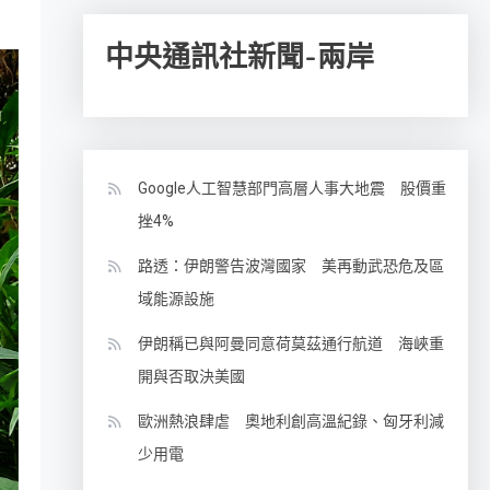
中央通訊社新聞-兩岸
Google人工智慧部門高層人事大地震 股價重
挫4%
路透：伊朗警告波灣國家 美再動武恐危及區
域能源設施
伊朗稱已與阿曼同意荷莫茲通行航道 海峽重
開與否取決美國
歐洲熱浪肆虐 奧地利創高溫紀錄、匈牙利減
少用電