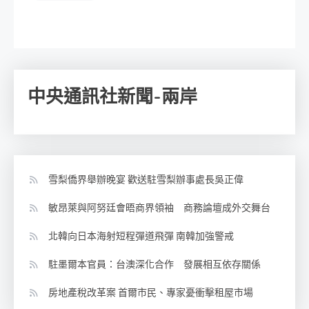
中央通訊社新聞-兩岸
雪梨僑界舉辦晚宴 歡送駐雪梨辦事處長吳正偉
敏昂萊與阿努廷會晤商界領袖 商務論壇成外交舞台
北韓向日本海射短程彈道飛彈 南韓加強警戒
駐墨爾本官員：台澳深化合作 發展相互依存關係
房地產稅改革案 首爾市民、專家憂衝擊租屋市場