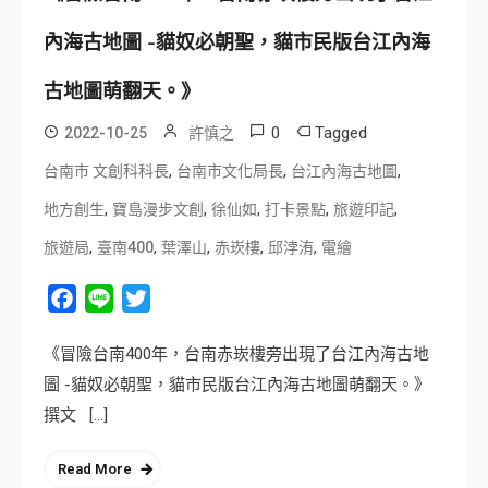
內海古地圖 -貓奴必朝聖，貓市民版台江內海
古地圖萌翻天。》
0
Tagged
2022-10-25
許慎之
,
,
,
台南市 文創科科長
台南市文化局長
台江內海古地圖
,
,
,
,
,
地方創生
寶島漫步文創
徐仙如
打卡景點
旅遊印記
,
,
,
,
,
旅遊局
臺南400
葉澤山
赤崁樓
邱浡洧
電繪
Facebook
Line
Twitter
《冒險台南400年，台南赤崁樓旁出現了台江內海古地
圖 -貓奴必朝聖，貓市民版台江內海古地圖萌翻天。》
撰文 […]
Read More