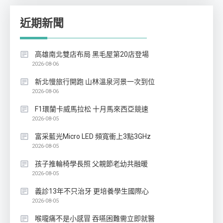
近期新聞
高雄南北雙店布局 黑毛屋第20店登場
2026-08-06
新北慢旅行開跑 山林溫泉河景一次到位
2026-08-06
F1環蘭卡威馬拉松 十月馬來西亞競速
2026-08-05
富采藍光Micro LED 頻寬衝上3點3GHz
2026-08-05
孩子推輪椅學長照 父親節老幼共融暖
2026-08-05
義診13年不只治牙 更培養學生國際心
2026-08-05
喉嚨痛不是小感冒 吞嚥困難需立即就醫