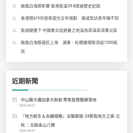
颱風白海豚影響 香港氣溫39.8度破歷史紀錄
香港預計9月發表首份五年規劃 兩成受訪青年稱不知
氣候變遷下 中國東北從避暑之地淪為高溫高濕重災區
颱風白海豚逼近上海 浦東、虹橋機場取消逾1300航
班
近期新聞
中山醫大攜加拿大新創 聚焦智慧醫療落地
2026-08-07
『地方創生＆永續城鄉』淡蘭廊道-24節氣地方之美-立
秋 ｜北路金山八煙
2026-08-07