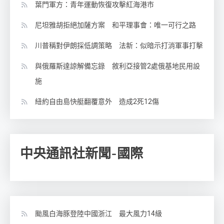
葉門軍方：青年運動恢復攻擊紅海港市
尼坦雅胡拒絕加薩方案 和平理事會：唯一可行之路
川普稱對伊朗採低調策略 法新：似暗示打消軍事打擊
與俄羅斯達諒解備忘錄 敘利亞接管2處俄基地民用設
施
紐約自由島快艇翻覆意外 造成2死12傷
中央通訊社新聞-國際
颱風白海豚登陸中國浙江 最大風力14級