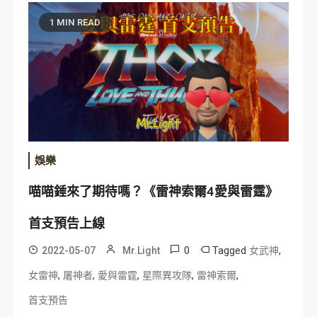
1 MIN READ
娛樂
喵喵錘來了期待嗎？《雷神索爾4愛與雷霆》
首支預告上線
0
Tagged
,
2022-05-07
Mr.Light
女武神
,
,
,
,
,
女雷神
屠神者
愛與雷霆
星際異攻隊
雷神索爾
首支預告