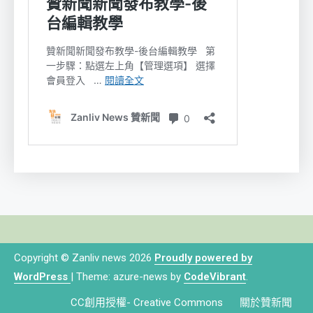
Copyright © Zanliv news 2026
Proudly powered by
WordPress
|
Theme: azure-news by
CodeVibrant
.
CC創用授權- Creative Commons
關於贊新聞