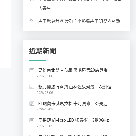
人喪生
美中競爭升溫 分析：不影響美中領導人互動
近期新聞
高雄南北雙店布局 黑毛屋第20店登場
2026-08-06
新北慢旅行開跑 山林溫泉河景一次到位
2026-08-06
F1環蘭卡威馬拉松 十月馬來西亞競速
2026-08-05
富采藍光Micro LED 頻寬衝上3點3GHz
2026-08-05