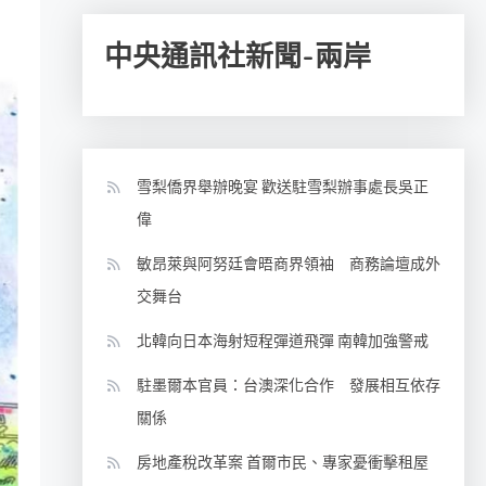
中央通訊社新聞-兩岸
雪梨僑界舉辦晚宴 歡送駐雪梨辦事處長吳正
偉
敏昂萊與阿努廷會晤商界領袖 商務論壇成外
交舞台
北韓向日本海射短程彈道飛彈 南韓加強警戒
駐墨爾本官員：台澳深化合作 發展相互依存
關係
房地產稅改革案 首爾市民、專家憂衝擊租屋