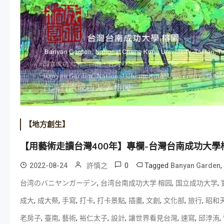
【地方創生】
【用藝術走讀台灣400年】專欄-台灣台南成功大學榕園
0
Tagged
,
2022-08-24
許慎之
Banyan Garden
,
,
,
台湾のバニヤンガーデン
台湾台南成功大学 榕园
国立成功大学
,
,
,
,
,
,
,
,
,
成大
成大祭
手寫
打卡
打卡景點
插畫
文創
文化部
旅行
昭和
,
,
,
,
,
,
,
,
老房子
臺南
藝術
裕仁太子
設計
讓世界看見台灣
速寫
邱浡洧