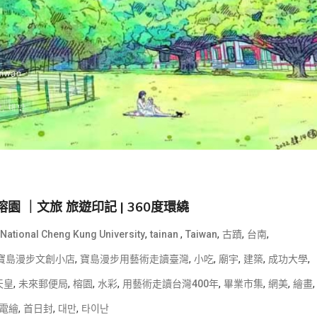
 ｜文旅 旅遊印記 | 360度環繞
,
,
,
,
,
National Cheng Kung University
tainan
Taiwan
古蹟
台南
,
,
,
,
,
,
寶島漫步文創小店
寶島漫步用藝術走讀臺灣
小吃
廟宇
建築
成功大學
,
,
,
,
,
,
,
,
天皇
未來郵便局
榕園
水彩
用藝術走讀台灣400年
畢業市集
網美
繪畫
,
,
,
電繪
首日封
대만
타이난