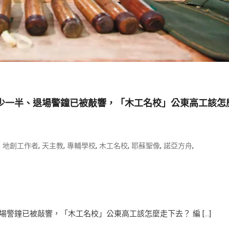
少一半、退場警鐘已被敲響，「木工名校」公東高工該怎
,
,
,
,
,
,
,
地創工作者
天主教
專輔學校
木工名校
耶蘇聖像
諾亞方舟
警鐘已被敲響，「木工名校」公東高工該怎麼走下去？ 編 […]