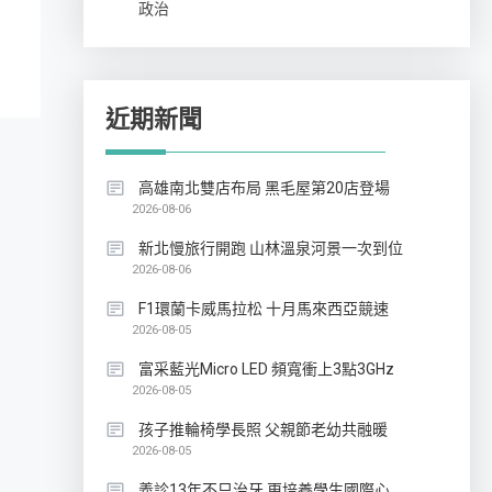
政治
近期新聞
高雄南北雙店布局 黑毛屋第20店登場
2026-08-06
新北慢旅行開跑 山林溫泉河景一次到位
2026-08-06
F1環蘭卡威馬拉松 十月馬來西亞競速
2026-08-05
富采藍光Micro LED 頻寬衝上3點3GHz
2026-08-05
孩子推輪椅學長照 父親節老幼共融暖
2026-08-05
義診13年不只治牙 更培養學生國際心