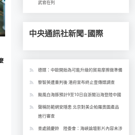
武官在列
中央通訊社新聞-國際
麼
德媒：中歐開始為可能升級的貿易摩擦做準備
黎智英遭重判後 港府宣布終止壹傳媒調查
颱風白海豚預計9至10日自浙閩沿海登陸中國
聲稱防範網安隱患 北京對美企帕羅奧圖產品
進行審查
查處饒慶鈴 陸委會：海峽論壇影片內容未涉