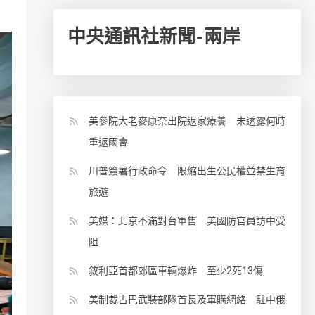
中央通訊社新聞-兩岸
美參院大老麥康奈出院返家療養 未透露何時
重返國會
川普簽署行政命令 限縮出生公民權並禁生育
旅遊
美媒：北京不滿對台軍售 美國防官員訪中受
阻
敘利亞首都郊區車輛爆炸 至少2死13傷
美制裁古巴武裝部隊首長及軍購網絡 駐中俄