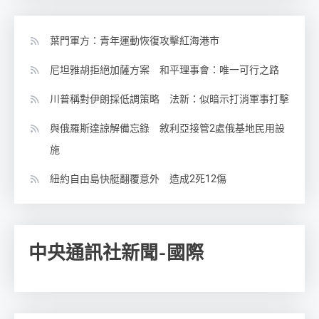
葉門軍方：青年運動恢復攻擊紅海港市
尼坦雅胡拒絕加薩方案 和平理事會：唯一可行之路
川普稱對伊朗採低調策略 法新：似暗示打消軍事打擊
與俄羅斯達諒解備忘錄 敘利亞接管2處俄基地民用設
施
紐約自由島快艇翻覆意外 造成2死12傷
中央通訊社新聞-國際