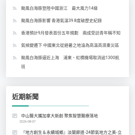
颱風白海豚登陸中國浙江 最大風力14級
颱風白海豚影響 香港氣溫39.8度破歷史紀錄
香港預計9月發表首份五年規劃 兩成受訪青年稱不知
氣候變遷下 中國東北從避暑之地淪為高溫高濕重災區
颱風白海豚逼近上海 浦東、虹橋機場取消逾1300航
班
近期新聞
中山醫大攜加拿大新創 聚焦智慧醫療落地
2026-08-07
『地方創生＆永續城鄉』淡蘭廊道-24節氣地方之美-立