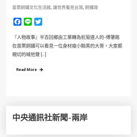
,
,
苗栗銅鑼文化生活館
讓世界看見台灣
銅鑼灣
Facebook
Line
Twitter
『人物故事』半百回鄉由工業轉為杭菊達人的-傅肇銘
在苗栗銅鑼可以看見一位身材瘦小黝黑的大哥，大家都
親切的喊他聲 […]
Read More
中央通訊社新聞-兩岸