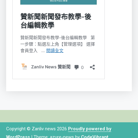
Copyright © Zanliv news 2026
Proudly powered by
WordPress
|
Theme: azure-news by
CodeVibrant
.