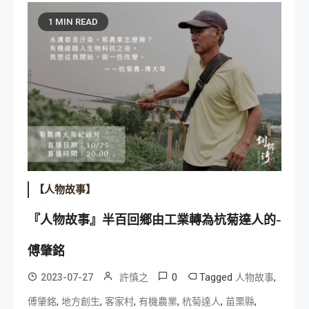
1 MIN READ
【人物故事】
『人物故事』半百回鄉由工業轉為杭菊達人的-
傅肇銘
0
Tagged
,
2023-07-27
許慎之
人物故事
,
,
,
,
,
,
傅肇銘
地方創生
客家村
有機農業
杭菊達人
苗栗縣