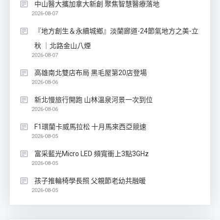
中山醫大攜加拿大新創 聚焦智慧醫療落地
2026-08-07
『地方創生＆永續城鄉』淡蘭廊道-24節氣地方之美-立
秋 ｜北路金山八煙
2026-08-07
高雄南北雙店布局 黑毛屋第20店登場
2026-08-06
新北慢旅行開跑 山林溫泉河景一次到位
2026-08-06
F1環蘭卡威馬拉松 十月馬來西亞競速
2026-08-05
富采藍光Micro LED 頻寬衝上3點3GHz
2026-08-05
孩子推輪椅學長照 父親節老幼共融暖
2026-08-05