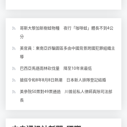
哥斯大黎加新樹蛙物種 夜行「咖啡蛙」體長不到4公
分
美官員：東南亞詐騙園區多由中國背景跨國犯罪組織主
導
巴西亞馬遜雨林砍伐量 降至10年來最低
搶搭令和8年8月8日熱潮 日本新人排隊登記結婚
美參院50票對49票通過 川普前私人律師真除司法部
長