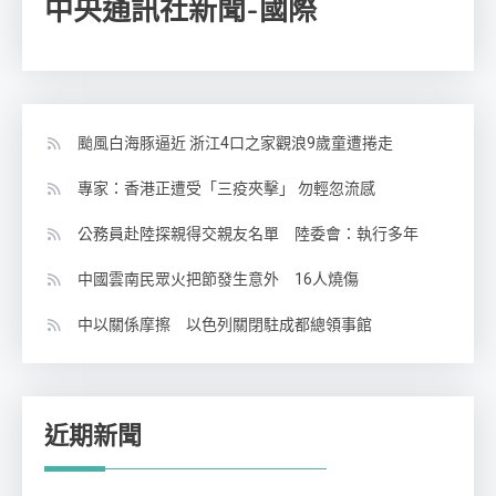
中央通訊社新聞-國際
颱風白海豚逼近 浙江4口之家觀浪9歲童遭捲走
專家：香港正遭受「三疫夾擊」 勿輕忽流感
公務員赴陸探親得交親友名單 陸委會：執行多年
中國雲南民眾火把節發生意外 16人燒傷
中以關係摩擦 以色列關閉駐成都總領事館
近期新聞