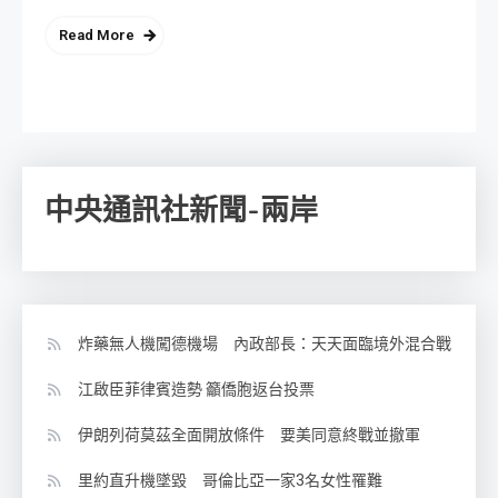
Read More
中央通訊社新聞-兩岸
炸藥無人機闖德機場 內政部長：天天面臨境外混合戰
江啟臣菲律賓造勢 籲僑胞返台投票
伊朗列荷莫茲全面開放條件 要美同意終戰並撤軍
里約直升機墜毀 哥倫比亞一家3名女性罹難