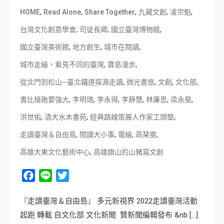
,
,
,
,
,
HOME
Read Alone
Share Together
九藏文創
凌宗魁
,
,
,
台灣文化創意學會
司徒長卿
國立臺灣博物館
,
,
,
國立臺灣美術館
地方創生
城市在閱讀
,
,
城市走繪，看見不同的臺灣
寶島漫步
,
,
,
,
從北門到松山─臺北鐵道探源走讀
微光書旅
文創
文化部
,
,
,
,
,
,
書比槍砲要強大
李明璁
李永得
李靜慧
林廉恩
梁永斐
,
,
,
洪世佑
清大水木書苑
經典路線策展人作家工頭堅
,
,
,
,
走讀臺灣＆自由島
閱讀大小事
電繪
高琹雯
,
高雄大東文化藝術中心
高雄旗山的山豬窩文創
Facebook
Line
Twitter
『走讀臺灣＆自由島』 多元新視界 2022走讀臺灣活動
起跑 轉載 自文化部 文化新聞 贊新聞編輯發布 &nb […]