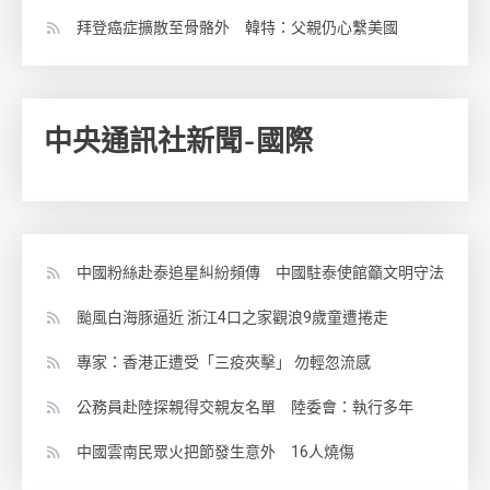
拜登癌症擴散至骨骼外 韓特：父親仍心繫美國
中央通訊社新聞-國際
中國粉絲赴泰追星糾紛頻傳 中國駐泰使館籲文明守法
颱風白海豚逼近 浙江4口之家觀浪9歲童遭捲走
專家：香港正遭受「三疫夾擊」 勿輕忽流感
公務員赴陸探親得交親友名單 陸委會：執行多年
中國雲南民眾火把節發生意外 16人燒傷