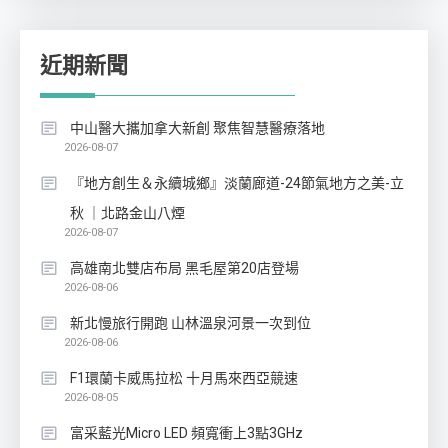
近期新聞
中山醫大攜加拿大新創 聚焦智慧醫療落地
2026-08-07
『地方創生＆永續城鄉』淡蘭廊道-24節氣地方之美-立
秋 ｜北路金山八煙
2026-08-07
高雄南北雙店布局 黑毛屋第20店登場
2026-08-06
新北慢旅行開跑 山林溫泉河景一次到位
2026-08-06
F1環蘭卡威馬拉松 十月馬來西亞競速
2026-08-05
富采藍光Micro LED 頻寬衝上3點3GHz