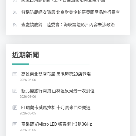
聲稱防範網安隱患 北京對美企帕羅奧圖產品進行審查
查處饒慶鈴 陸委會：海峽論壇影片內容未涉政治
近期新聞
高雄南北雙店布局 黑毛屋第20店登場
2026-08-06
新北慢旅行開跑 山林溫泉河景一次到位
2026-08-06
F1環蘭卡威馬拉松 十月馬來西亞競速
2026-08-05
富采藍光Micro LED 頻寬衝上3點3GHz
2026-08-05