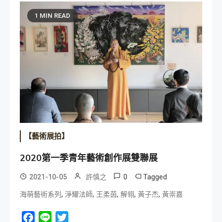
1 MIN READ
【藝術展拍】
2020第一季青年藝術創作展雙聯展
0
Tagged
2021-10-05
許慎之
,
,
,
,
,
海萌藝術系列
淨耀法師
王柔茵
解翎
黃子杰
黃崇嘉
Facebook
Line
Twitter