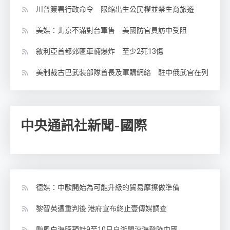
川普簽署行政命令 限縮出生公民權並禁生育旅遊
美媒：北京不滿對台軍售 美國防官員訪中受阻
敘利亞首都郊區車輛爆炸 至少2死13傷
美制裁古巴武裝部隊首長及軍購網絡 駐中俄武官在列
中央通訊社新聞-國際
德媒：中歐開始為可能升級的貿易摩擦做準備
黎智英遭重判後 港府宣布終止壹傳媒調查
颱風白海豚預計9至10日自浙閩沿海登陸中國