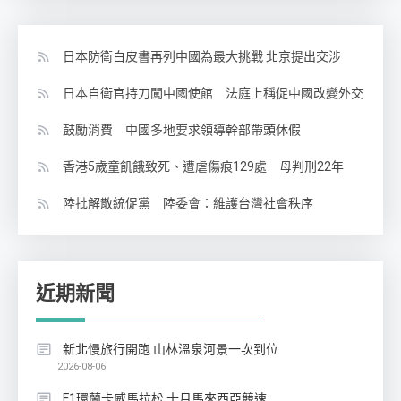
日本防衛白皮書再列中國為最大挑戰 北京提出交涉
日本自衛官持刀闖中國使館 法庭上稱促中國改變外交
鼓勵消費 中國多地要求領導幹部帶頭休假
香港5歲童飢餓致死、遭虐傷痕129處 母判刑22年
陸批解散統促黨 陸委會：維護台灣社會秩序
近期新聞
新北慢旅行開跑 山林溫泉河景一次到位
2026-08-06
F1環蘭卡威馬拉松 十月馬來西亞競速