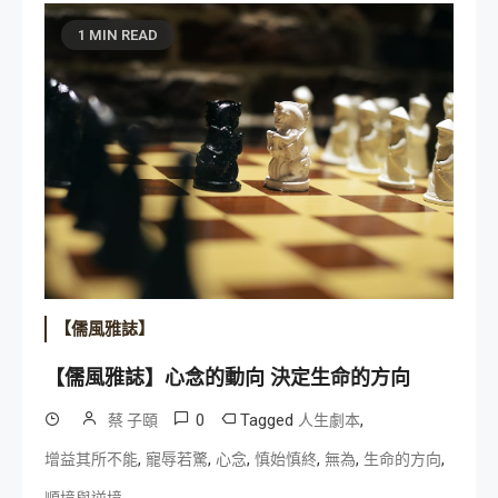
1 MIN READ
【儒風雅誌】
【儒風雅誌】心念的動向 決定生命的方向
0
Tagged
,
蔡 子頤
人生劇本
,
,
,
,
,
,
增益其所不能
寵辱若驚
心念
慎始慎終
無為
生命的方向
順境與逆境