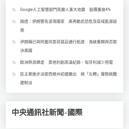
Google人工智慧部門高層人事大地震 股價重挫4%
路透：伊朗警告波灣國家 美再動武恐危及區域能源設
施
伊朗稱已與阿曼同意荷莫茲通行航道 海峽重開與否取
決美國
歐洲熱浪肆虐 奧地利創高溫紀錄、匈牙利減少用電
民主黨進步派密西根州初選勝出 挾「左轉」聲勢挑戰
建制派
中央通訊社新聞-國際