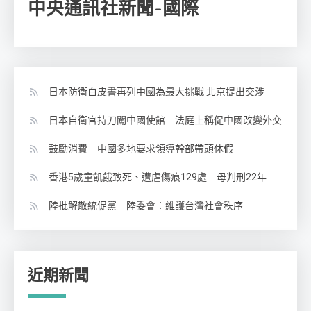
中央通訊社新聞-國際
日本防衛白皮書再列中國為最大挑戰 北京提出交涉
日本自衛官持刀闖中國使館 法庭上稱促中國改變外交
鼓勵消費 中國多地要求領導幹部帶頭休假
香港5歲童飢餓致死、遭虐傷痕129處 母判刑22年
陸批解散統促黨 陸委會：維護台灣社會秩序
近期新聞