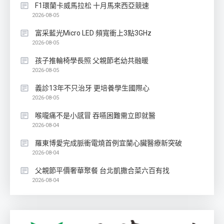
F1環蘭卡威馬拉松 十月馬來西亞競速
2026-08-05
富采藍光Micro LED 頻寬衝上3點3GHz
2026-08-05
孩子推輪椅學長照 父親節老幼共融暖
2026-08-05
義診13年不只治牙 更培養學生國際心
2026-08-05
喉嚨痛不是小感冒 吞嚥困難需立即就醫
2026-08-04
羅東博愛完成脈衝電燒首例宜蘭心臟醫療新突破
2026-08-04
父親節平價奢華聚餐 台北凱撒合菜六百有找
2026-08-04