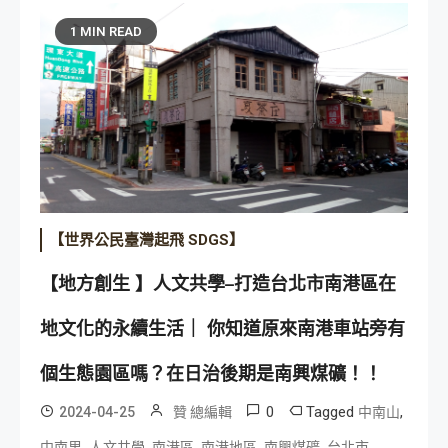
1 MIN READ
【世界公民臺灣起飛 SDGS】
【地方創生 】人文共學–打造台北市南港區在
地文化的永續生活｜ 你知道原來南港車站旁有
個生態園區嗎？在日治後期是南興煤礦！！
0
Tagged
,
2024-04-25
贊 總編輯
中南山
,
,
,
,
,
,
中南里
人文共學
南港區
南港地區
南興煤礦
台北市