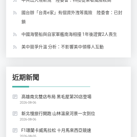
中共出入境新規 陸委會：科技從業者風險較高
國台辦「台青e家」有個資外洩等風險 陸委會：已封
鎖
中國海警船與自家軍艦南海相撞 1年後證實2人喪生
美中競爭升溫 分析：不影響美中領導人互動
近期新聞
高雄南北雙店布局 黑毛屋第20店登場
2026-08-06
新北慢旅行開跑 山林溫泉河景一次到位
2026-08-06
F1環蘭卡威馬拉松 十月馬來西亞競速
2026-08-05