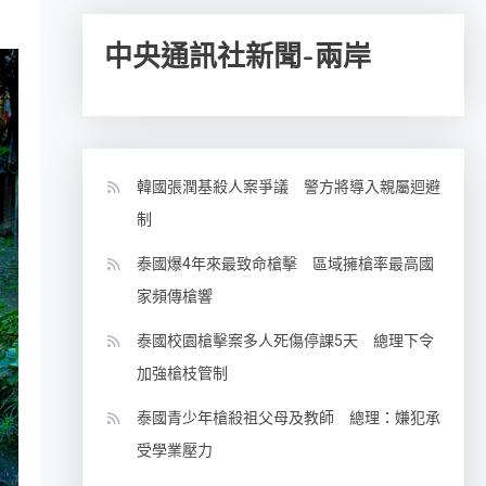
中央通訊社新聞-兩岸
韓國張潤基殺人案爭議 警方將導入親屬迴避
制
泰國爆4年來最致命槍擊 區域擁槍率最高國
家頻傳槍響
泰國校園槍擊案多人死傷停課5天 總理下令
加強槍枝管制
泰國青少年槍殺祖父母及教師 總理：嫌犯承
受學業壓力