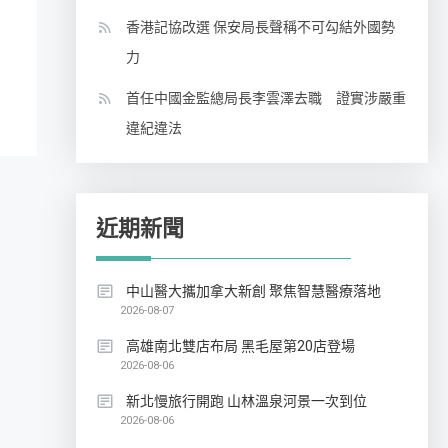
香港記協改選 保安局長聲稱不可勾結外國勢
力
首任中國金監總局長李雲澤去職 證實涉嚴重
違紀違法
近期新聞
中山醫大攜加拿大新創 聚焦智慧醫療落地
2026-08-07
高雄南北雙店布局 黑毛屋第20店登場
2026-08-06
新北慢旅行開跑 山林溫泉河景一次到位
2026-08-06