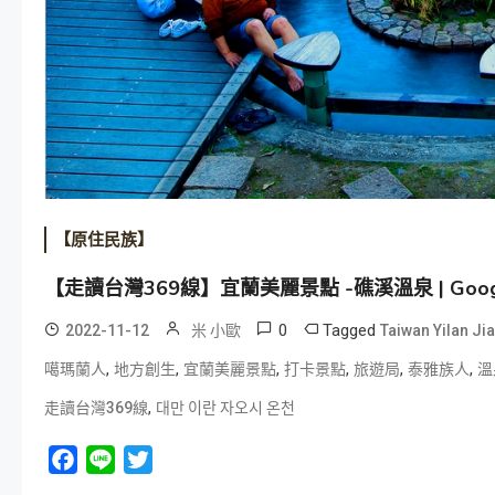
【原住民族】
【走讀台灣369線】宜蘭美麗景點 -礁溪溫泉 | Googl
0
Tagged
2022-11-12
米 小歐
Taiwan Yilan Ji
,
,
,
,
,
,
噶瑪蘭人
地方創生
宜蘭美麗景點
打卡景點
旅遊局
泰雅族人
溫
,
走讀台灣369線
대만 이란 자오시 온천
Facebook
Line
Twitter