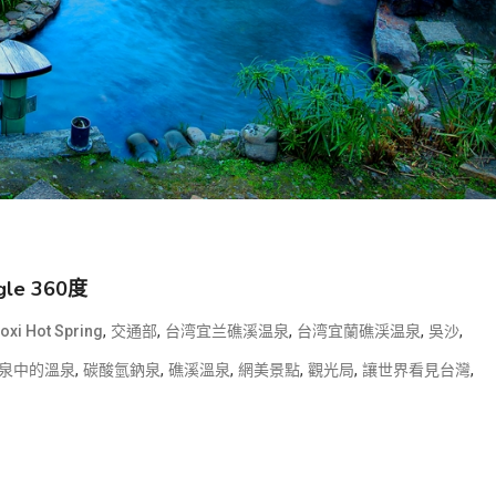
e 360度
,
,
,
,
,
aoxi Hot Spring
交通部
台湾宜兰礁溪温泉
台湾宜蘭礁渓温泉
吳沙
,
,
,
,
,
,
泉中的溫泉
碳酸氫鈉泉
礁溪溫泉
網美景點
觀光局
讓世界看見台灣