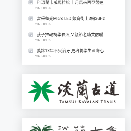
F1環蘭卡威馬拉松 十月馬來西亞競速
2026-08-05
富采藍光Micro LED 頻寬衝上3點3GHz
2026-08-05
孩子推輪椅學長照 父親節老幼共融暖
2026-08-05
義診13年不只治牙 更培養學生國際心
2026-08-05