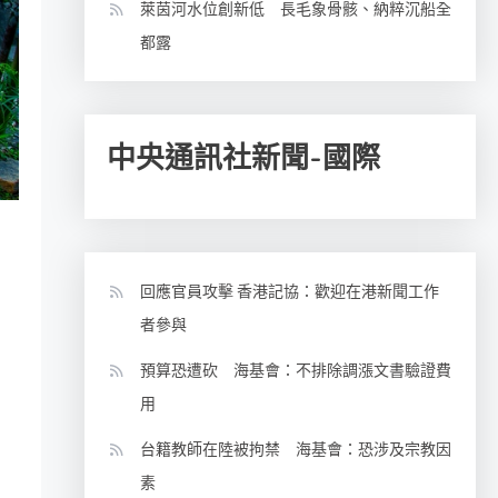
萊茵河水位創新低 長毛象骨骸、納粹沉船全
都露
中央通訊社新聞-國際
回應官員攻擊 香港記協：歡迎在港新聞工作
者參與
預算恐遭砍 海基會：不排除調漲文書驗證費
用
台籍教師在陸被拘禁 海基會：恐涉及宗教因
素