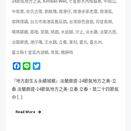
,
,
,
,
24節氣地方之美
Kimball Wen
七星郡大內樟腦寮
中南山
,
,
,
,
,
,
中南里
余氏古厝
劉銘傳
南港仔
南港余家老厝
南港區
,
,
,
,
南興煤礦
台北市南港區舊莊路
台灣綠色旅遊
司徒長卿
,
,
,
,
,
,
,
,
噶瑪蘭廳
基隆
宜蘭
桃園
水返腳
汐止
淡水廳
淡蘭古道
,
,
,
,
,
,
,
淡蘭廊道
港仔嘴
王水錦
立春
篆刻
臺北
臺北州
,
,
臺北縣七星區內湖鄉
茶葉
魏靜時
Facebook
Line
Twitter
『地方創生＆永續城鄉』淡蘭廊道-24節氣地方之美-立
春 淡蘭廊道-24節氣地方之美-立春 立春，是二十四節氣
中 […]
Read More