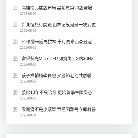
高雄南北雙店布局 黑毛屋第20店登場
2026-08-06
新北慢旅行開跑 山林溫泉河景一次到位
2026-08-06
F1環蘭卡威馬拉松 十月馬來西亞競速
2026-08-05
富采藍光Micro LED 頻寬衝上3點3GHz
2026-08-05
孩子推輪椅學長照 父親節老幼共融暖
2026-08-05
義診13年不只治牙 更培養學生國際心
2026-08-05
喉嚨痛不是小感冒 吞嚥困難需立即就醫
2026-08-04