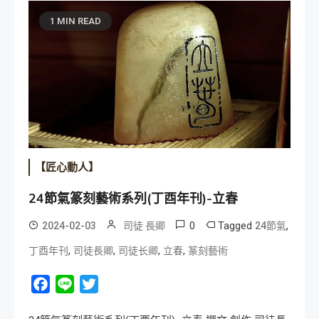
1 MIN READ
【匠心動人】
24節氣篆刻藝術系列(丁酉年刊)-立春
0
Tagged
,
2024-02-03
司徒 長卿
24節氣
,
,
,
,
丁酉年刊
司徒長卿
司徒长卿
立春
篆刻藝術
Facebook
Line
Twitter