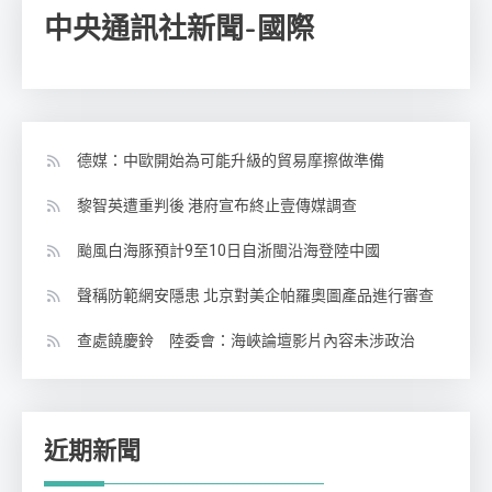
中央通訊社新聞-國際
德媒：中歐開始為可能升級的貿易摩擦做準備
黎智英遭重判後 港府宣布終止壹傳媒調查
颱風白海豚預計9至10日自浙閩沿海登陸中國
聲稱防範網安隱患 北京對美企帕羅奧圖產品進行審查
查處饒慶鈴 陸委會：海峽論壇影片內容未涉政治
近期新聞