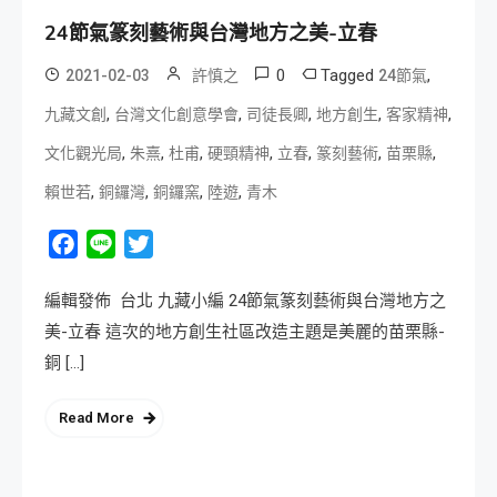
24節氣篆刻藝術與台灣地方之美-立春
0
Tagged
,
2021-02-03
許慎之
24節氣
,
,
,
,
,
九藏文創
台灣文化創意學會
司徒長卿
地方創生
客家精神
,
,
,
,
,
,
,
文化觀光局
朱熹
杜甫
硬頸精神
立春
篆刻藝術
苗栗縣
,
,
,
,
賴世若
銅鑼灣
銅鑼窯
陸遊
青木
Facebook
Line
Twitter
編輯發佈 台北 九藏小編 24節氣篆刻藝術與台灣地方之
美-立春 這次的地方創生社區改造主題是美麗的苗栗縣-
銅 […]
Read More