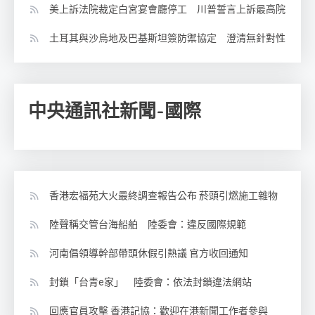
美上訴法院裁定白宮宴會廳停工 川普誓言上訴最高院
土耳其與沙烏地及巴基斯坦簽防禦協定 澄清無針對性
中央通訊社新聞-國際
香港宏福苑大火最終調查報告公布 菸頭引燃施工雜物
陸聲稱交管台海船舶 陸委會：違反國際規範
河南倡領導幹部帶頭休假引熱議 官方收回通知
封鎖「台青e家」 陸委會：依法封鎖違法網站
回應官員攻擊 香港記協：歡迎在港新聞工作者參與