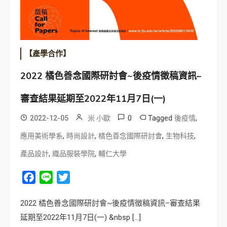
【產學合作】
2022 橘色善念國際研討會~後疫情徵稿資訊–
審查結果延期至2022年11月7日(一)
0
Tagged
,
2022-12-05
米 小歐
後疫情
,
,
,
,
應用美術學系
時尚設計
橘色善念國際研討會
生物科技
,
,
產品設計
織品服裝學院
輔仁大學
Facebook
Line
Twitter
2022 橘色善念國際研討會~後疫情徵稿資訊–審查結果
延期至2022年11月7日(一) &nbsp […]