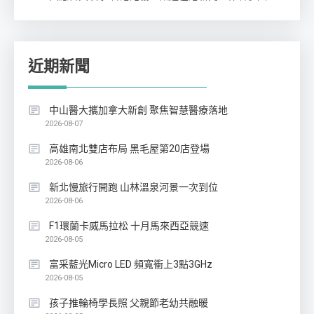
近期新聞
中山醫大攜加拿大新創 聚焦智慧醫療落地
2026-08-07
高雄南北雙店布局 黑毛屋第20店登場
2026-08-06
新北慢旅行開跑 山林溫泉河景一次到位
2026-08-06
F1環蘭卡威馬拉松 十月馬來西亞競速
2026-08-05
富采藍光Micro LED 頻寬衝上3點3GHz
2026-08-05
孩子推輪椅學長照 父親節老幼共融暖