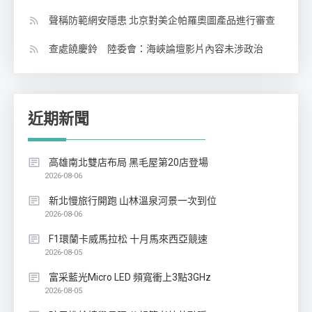
聲稱防範網安隱患 北京對美企帕羅奧圖產品進行審查
查處饒慶鈴 陸委會：海峽論壇影片內容未涉政治
近期新聞
高雄南北雙店布局 黑毛屋第20店登場
2026-08-06
新北慢旅行開跑 山林溫泉河景一次到位
2026-08-06
F1環蘭卡威馬拉松 十月馬來西亞競速
2026-08-05
富采藍光Micro LED 頻寬衝上3點3GHz
2026-08-05