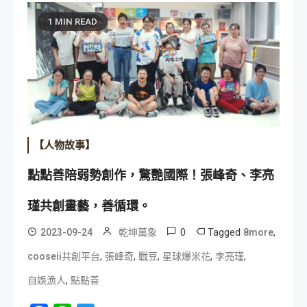
1 MIN READ
【人物故事】
點點善陪弱勢創作，驚艷國際！張峰奇、李亮
瑾共創畫藝，善循環。
0
Tagged
,
2023-09-24
乾坤萬象
8more
,
,
,
,
,
cooseii共創平台
張峰奇
戰豆
星球爆米花
李亮瑾
,
自娛漁人
點點善