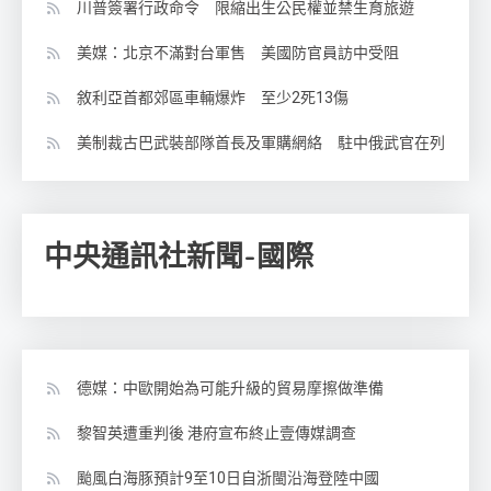
川普簽署行政命令 限縮出生公民權並禁生育旅遊
美媒：北京不滿對台軍售 美國防官員訪中受阻
敘利亞首都郊區車輛爆炸 至少2死13傷
美制裁古巴武裝部隊首長及軍購網絡 駐中俄武官在列
中央通訊社新聞-國際
德媒：中歐開始為可能升級的貿易摩擦做準備
黎智英遭重判後 港府宣布終止壹傳媒調查
颱風白海豚預計9至10日自浙閩沿海登陸中國