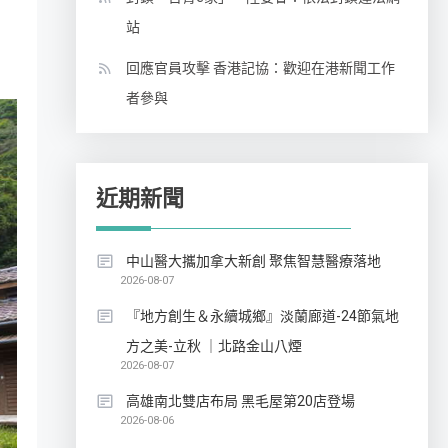
站
回應官員攻擊 香港記協：歡迎在港新聞工作
者參與
近期新聞
中山醫大攜加拿大新創 聚焦智慧醫療落地
2026-08-07
『地方創生＆永續城鄉』淡蘭廊道-24節氣地
方之美-立秋 ｜北路金山八煙
2026-08-07
高雄南北雙店布局 黑毛屋第20店登場
2026-08-06