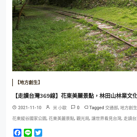
【地方創生】
【走讀台灣369線】花東美麗景點，林田山林業文
0
Tagged
,
2021-11-10
米 小歐
交通部
地方創
,
,
,
,
花東縱谷國家公園
花東美麗景點
觀光局
讓世界看見台灣
走讀台
Facebook
Line
Twitter