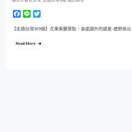
,
,
讓世界看見台灣
走讀台灣9線
鹿野高台
Facebook
Line
Twitter
【走讀台灣369線】花東美麗景點，身處國外的感覺-鹿野高台 
Read More