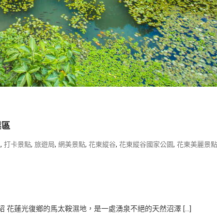
業區
,
,
,
,
,
,
生
打卡景點
旅遊局
網美景點
花東縱谷
花東縱谷國家公園
花東美麗景
紹 花蓮光復鄉的馬太鞍濕地，是一處湧泉不絕的天然沼澤 […]