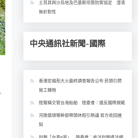
土耳其與沙烏地及巴基斯坦簽防禦協定 澄清
無針對性
中央通訊社新聞-國際
香港宏福苑大火最終調查報告公布 菸頭引燃
施工雜物
,
點
陸聲稱交管台海船舶 陸委會：違反國際規範
河南倡領導幹部帶頭休假引熱議 官方收回通
知
封鎖「台青e家」 陸委會：依法封鎖違法網