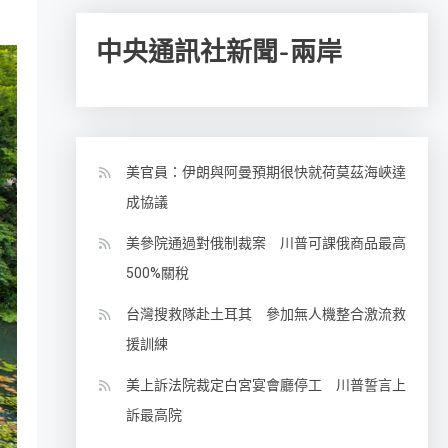
中央通訊社新聞-兩岸
美官員：伊朗與阿曼預期很快就荷莫茲海峽達
成協議
美參院通過對俄制裁案 川普可課俄商品最高
500%關稅
台灣搜救隊赴土耳其 參加無人機整合激流救
援訓練
美上訴法院裁定白宮宴會廳停工 川普誓言上
訴最高院