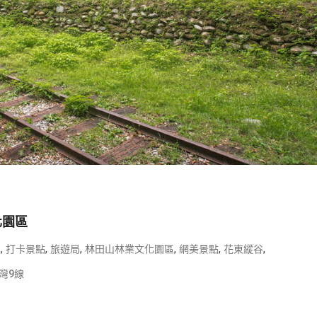
化園區
,
,
,
,
,
,
生
打卡景點
旅遊局
林田山林業文化園區
網美景點
花東縱谷
灣9線