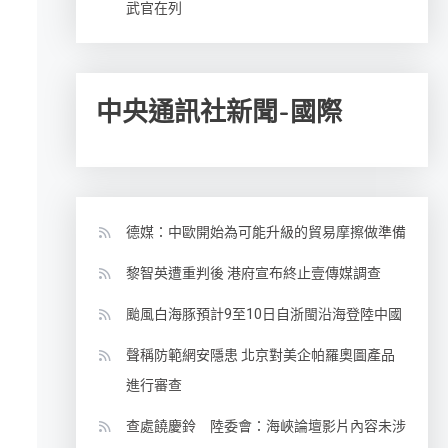
武官在列
中央通訊社新聞-國際
德媒：中歐開始為可能升級的貿易摩擦做準備
黎智英遭重判後 港府宣布終止壹傳媒調查
颱風白海豚預計9至10日自浙閩沿海登陸中國
聲稱防範網安隱患 北京對美企帕羅奧圖產品
進行審查
查處饒慶鈴 陸委會：海峽論壇影片內容未涉