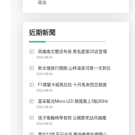
政治
近期新聞
高雄南北雙店布局 黑毛屋第20店登場
2026-08-06
新北慢旅行開跑 山林溫泉河景一次到位
2026-08-06
F1環蘭卡威馬拉松 十月馬來西亞競速
2026-08-05
富采藍光Micro LED 頻寬衝上3點3GHz
2026-08-05
孩子推輪椅學長照 父親節老幼共融暖
2026-08-05
義診13年不只治牙 更培養學生國際心