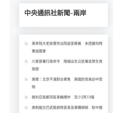
中央通訊社新聞-兩岸
美參院大老麥康奈出院返家療養 未透露何時
重返國會
川普簽署行政命令 限縮出生公民權並禁生育
旅遊
美媒：北京不滿對台軍售 美國防官員訪中受
阻
敘利亞首都郊區車輛爆炸 至少2死13傷
美制裁古巴武裝部隊首長及軍購網絡 駐中俄