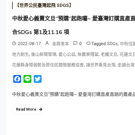
【世界公民臺灣起飛 SDGS】
中秋愛心義賣文旦‘’預購‘’起跑囉~ 愛臺灣訂購
合SDGs 第1及11.16 項
0
Tagged
,
2022-08-17
金將里本
SDGs
中秋佳
,
,
,
,
,
地方創生
後山新聞管理
愛心公益
無農業殘留
老欉文旦
花蓮文
,
,
花蓮縣身障弱勢及原住民關懷服務協會
讓世界看見台灣
走讀台灣
Facebook
Line
Twitter
中秋愛心義賣文旦‘’預購‘’起跑囉~ 愛臺灣訂購直產直銷的農產
Read More