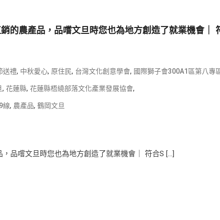
直產直銷的農產品，品嚐文旦時您也為地方創造了就業機會｜ 
,
,
,
,
節送禮
中秋愛心
原住民
台灣文化創意學會
國際獅子會300A1區第八專
,
,
,
旦
花蓮縣
花蓮縣梧繞部落文化產業發展協會
,
,
9線
農產品
鶴岡文旦
品，品嚐文旦時您也為地方創造了就業機會｜ 符合S […]